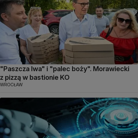
"Paszcza lwa" i "palec boży". Morawiecki
z pizzą w bastionie KO
WROCŁAW