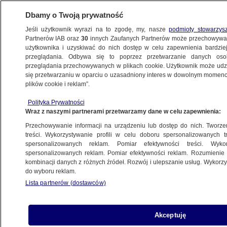
Dbamy o Twoją prywatność
Jeśli użytkownik wyrazi na to zgodę, my, nasze
podmioty stowarzys
Partnerów IAB oraz
30
innych Zaufanych Partnerów może przechowywa
użytkownika i uzyskiwać do nich dostęp w celu zapewnienia bardzi
przeglądania. Odbywa się to poprzez przetwarzanie danych os
przeglądania przechowywanych w plikach cookie. Użytkownik może udzie
się przetwarzaniu w oparciu o uzasadniony interes w dowolnym momencie
Partner
KULTURA I STYL
serwisu:
plików cookie i reklam”.
Wielki sukces łódzkiego studenta.
Polityka Prywatności
"Stresu nie ma, na razie jest
Wraz z naszymi partnerami przetwarzamy dane w celu zapewnienia:
ogromna ekscytacja"
Przechowywanie informacji na urządzeniu lub dostęp do nich. Tworzeni
treści. Wykorzystywanie profili w celu doboru spersonalizowanych tr
spersonalizowanych reklam. Pomiar efektywności treści. Wyko
Tomasz-Marcin Wrona
spersonalizowanych reklam. Pomiar efektywności reklam. Rozumienie o
14.05.2026, 10:45
kombinacji danych z różnych źródeł. Rozwój i ulepszanie usług. Wykor
do wyboru reklam.
Lista partnerów (dostawców)
Posłuchaj artykułu
Czyta lektor AI
Akceptuję