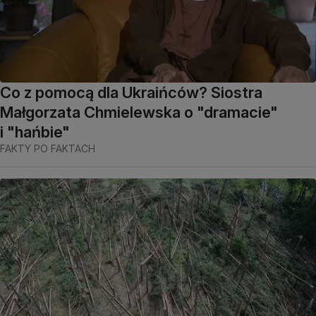
Co z pomocą dla Ukraińców? Siostra
Małgorzata Chmielewska o "dramacie"
i "hańbie"
FAKTY PO FAKTACH