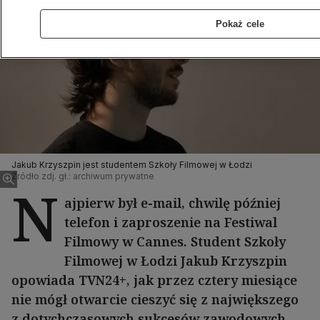
Pokaż cele
Jakub Krzyszpin jest studentem Szkoły Filmowej w Łodzi
Źródło zdj. gł.: archiwum prywatne
N
ajpierw był e-mail, chwilę później
telefon i zaproszenie na Festiwal
Filmowy w Cannes. Student Szkoły
Filmowej w Łodzi Jakub Krzyszpin
opowiada TVN24+, jak przez cztery miesiące
nie mógł otwarcie cieszyć się z największego
z dotychczasowych sukcesów zawodowych.