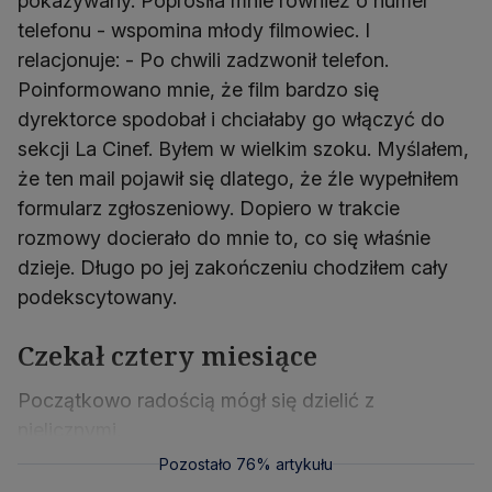
pokazywany. Poprosiła mnie również o numer
telefonu - wspomina młody filmowiec. I
relacjonuje: - Po chwili zadzwonił telefon.
Poinformowano mnie, że film bardzo się
dyrektorce spodobał i chciałaby go włączyć do
sekcji La Cinef. Byłem w wielkim szoku. Myślałem,
że ten mail pojawił się dlatego, że źle wypełniłem
formularz zgłoszeniowy. Dopiero w trakcie
rozmowy docierało do mnie to, co się właśnie
dzieje. Długo po jej zakończeniu chodziłem cały
podekscytowany.
Czekał cztery miesiące
Początkowo radością mógł się dzielić z
nielicznymi.
Pozostało 76% artykułu