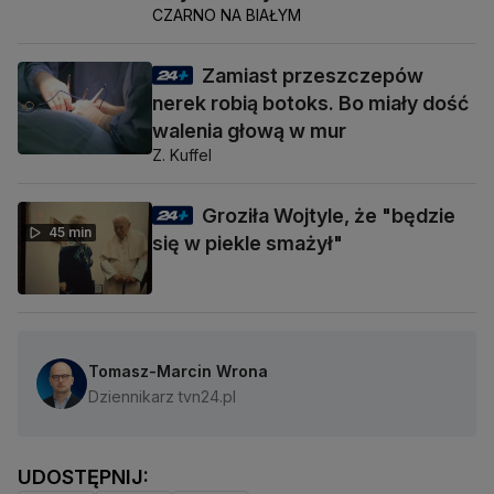
CZARNO NA BIAŁYM
Zamiast przeszczepów
nerek robią botoks. Bo miały dość
walenia głową w mur
Z. Kuffel
Groziła Wojtyle, że "będzie
45 min
się w piekle smażył"
Tomasz-Marcin Wrona
Dziennikarz tvn24.pl
UDOSTĘPNIJ: