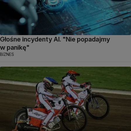
Głośne incydenty AI. "Nie popadajmy
w panikę"
BIZNES