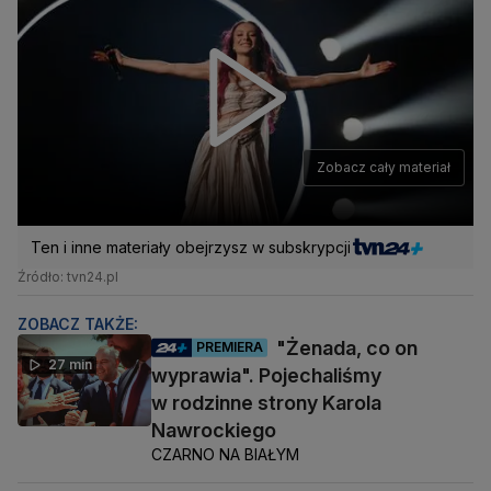
Zobacz cały materiał
Ten i inne materiały obejrzysz w subskrypcji
Źródło: tvn24.pl
ZOBACZ TAKŻE:
"Żenada, co on
PREMIERA
27 min
wyprawia". Pojechaliśmy
w rodzinne strony Karola
Nawrockiego
CZARNO NA BIAŁYM