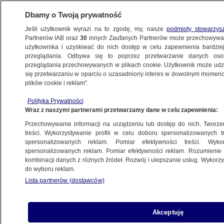
Dbamy o Twoją prywatność
Jeśli użytkownik wyrazi na to zgodę, my, nasze
podmioty stowarzys
Partnerów IAB oraz
30
innych Zaufanych Partnerów może przechowywa
użytkownika i uzyskiwać do nich dostęp w celu zapewnienia bardzi
przeglądania. Odbywa się to poprzez przetwarzanie danych os
przeglądania przechowywanych w plikach cookie. Użytkownik może udzie
KULTURA I STYL
się przetwarzaniu w oparciu o uzasadniony interes w dowolnym momencie
plików cookie i reklam”.
Alicja Szemplińska w półfinale Eurowizji.
Polityka Prywatności
Już dziś jej występ
Wraz z naszymi partnerami przetwarzamy dane w celu zapewnienia:
Przechowywanie informacji na urządzeniu lub dostęp do nich. Tworzeni
Oprac.
Ewa Żebrowska
treści. Wykorzystywanie profili w celu doboru spersonalizowanych tr
spersonalizowanych reklam. Pomiar efektywności treści. Wyko
12.05.2026, 08:43
spersonalizowanych reklam. Pomiar efektywności reklam. Rozumienie o
kombinacji danych z różnych źródeł. Rozwój i ulepszanie usług. Wykor
do wyboru reklam.
Posłuchaj artykułu
Czyta lektor AI
Lista partnerów (dostawców)
Akceptuję