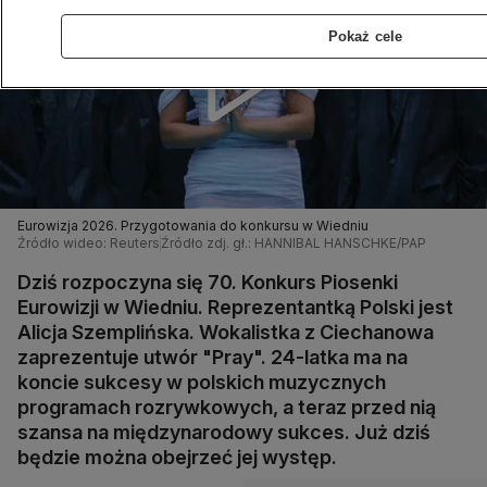
Pokaż cele
Eurowizja 2026. Przygotowania do konkursu w Wiedniu
Źródło wideo: Reuters
Źródło zdj. gł.: HANNIBAL HANSCHKE/PAP
Dziś rozpoczyna się 70. Konkurs Piosenki
Eurowizji w Wiedniu. Reprezentantką Polski jest
Alicja Szemplińska. Wokalistka z Ciechanowa
zaprezentuje utwór "Pray". 24-latka ma na
koncie sukcesy w polskich muzycznych
programach rozrywkowych, a teraz przed nią
szansa na międzynarodowy sukces. Już dziś
będzie można obejrzeć jej występ.