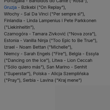
Gruzja
- Bzikebi ("On Replay"),
Włochy - Sal Da Vinci ("Per sempre sì"),
Finlandia - Linda Lampenius i Pete Parkkonen
("Liekinheitin"),
Czarnogóra - Tamara Zivković ("Nova zora"),
Estonia - Vanilla Ninja ("Too Epic to Be True"),
Izrael - Noam Bettan ("Michelle"),
Niemcy - Sarah Engels ("Fire"), Belgia - Essyla
("Dancing on the Ice"), Litwa - Lion Ceccah
("Sólo quiero más"), San Marino - Senhit
("Superstar"), Polska - Alicja Szemplińska
("Pray"), Serbia - Lavina ("Kraj mene")