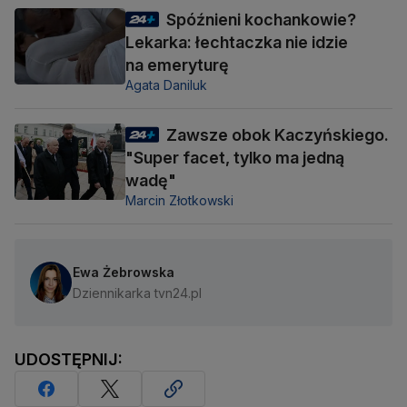
Spóźnieni kochankowie?
Lekarka: łechtaczka nie idzie
na emeryturę
Agata Daniluk
Zawsze obok Kaczyńskiego.
"Super facet, tylko ma jedną
wadę"
Marcin Złotkowski
Ewa Żebrowska
Dziennikarka tvn24.pl
UDOSTĘPNIJ: