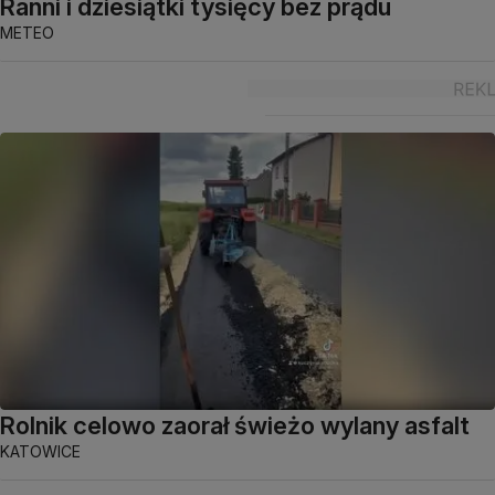
Ranni i dziesiątki tysięcy bez prądu
METEO
Rolnik celowo zaorał świeżo wylany asfalt
KATOWICE