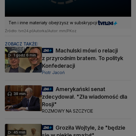
Ten i inne materiały obejrzysz w subskrypcji
Źródło: tvn24.pl
Autorka/Autor: mm/PKoz
ZOBACZ TAKŻE:
Machulski mówi o relacji
1 godz 6 min
z przyrodnim bratem. To polityk
Konfederacji
Piotr Jacoń
Amerykański senat
38 min
zdecydował. "Zła wiadomość dla
Rosji"
ROZMOWY NA SZCZYCIE
Groziła Wojtyle, że "będzie
45 min
się w piekle smażył"