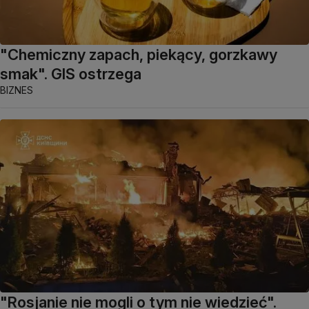
"Chemiczny zapach, piekący, gorzkawy
smak". GIS ostrzega
BIZNES
"Rosjanie nie mogli o tym nie wiedzieć".