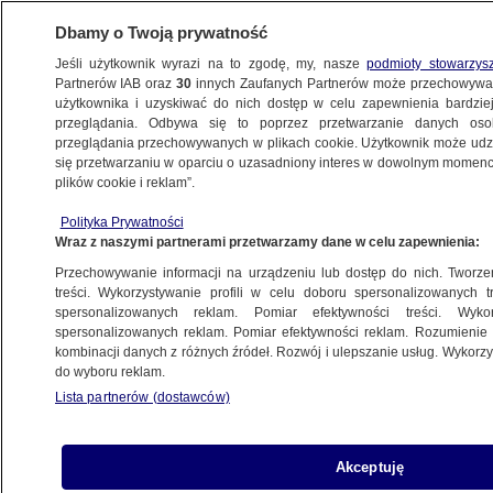
Dbamy o Twoją prywatność
Jeśli użytkownik wyrazi na to zgodę, my, nasze
podmioty stowarzys
Partnerów IAB oraz
30
innych Zaufanych Partnerów może przechowywa
użytkownika i uzyskiwać do nich dostęp w celu zapewnienia bardzi
przeglądania. Odbywa się to poprzez przetwarzanie danych os
przeglądania przechowywanych w plikach cookie. Użytkownik może udzie
KUJAWSKO-POMORSKIE
się przetwarzaniu w oparciu o uzasadniony interes w dowolnym momencie
plików cookie i reklam”.
10-latek wjechał motocyklem w dwie
Polityka Prywatności
osoby, są w ciężkim stanie
Wraz z naszymi partnerami przetwarzamy dane w celu zapewnienia:
Przechowywanie informacji na urządzeniu lub dostęp do nich. Tworzeni
2.02.2026, 08:29
treści. Wykorzystywanie profili w celu doboru spersonalizowanych tr
spersonalizowanych reklam. Pomiar efektywności treści. Wyko
Posłuchaj artykułu
spersonalizowanych reklam. Pomiar efektywności reklam. Rozumienie o
Czyta lektor AI
kombinacji danych z różnych źródeł. Rozwój i ulepszanie usług. Wykor
do wyboru reklam.
Lista partnerów (dostawców)
Akceptuję