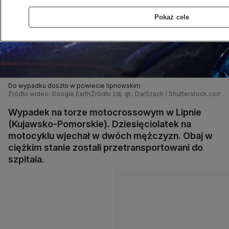
Pokaż cele
Do wypadku doszło w powiecie lipnowskim
Źródło wideo: Google Earth
Źródło zdj. gł.: DarSzach / Shutterstock.com
Wypadek na torze motocrossowym w Lipnie
(Kujawsko-Pomorskie). Dziesięciolatek na
motocyklu wjechał w dwóch mężczyzn. Obaj w
ciężkim stanie zostali przetransportowani do
szpitala.