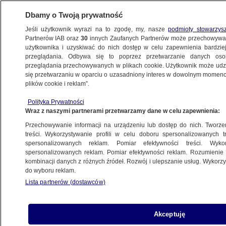
Dbamy o Twoją prywatność
Jeśli użytkownik wyrazi na to zgodę, my, nasze
podmioty stowarzys
Partnerów IAB oraz
30
innych Zaufanych Partnerów może przechowywa
użytkownika i uzyskiwać do nich dostęp w celu zapewnienia bardzi
przeglądania. Odbywa się to poprzez przetwarzanie danych os
przeglądania przechowywanych w plikach cookie. Użytkownik może udzie
FAKTY PO FAKTACH
się przetwarzaniu w oparciu o uzasadniony interes w dowolnym momencie
plików cookie i reklam”.
Metro, czysty transport, mieszkania.
Polityka Prywatności
Pomysły kandydatek
Wraz z naszymi partnerami przetwarzamy dane w celu zapewnienia:
Przechowywanie informacji na urządzeniu lub dostęp do nich. Tworzeni
Mikołaj Stępień
treści. Wykorzystywanie profili w celu doboru spersonalizowanych tr
spersonalizowanych reklam. Pomiar efektywności treści. Wyko
9.06.2026, 20:32
Aktualizacja:
9.06.2026, 21:55
spersonalizowanych reklam. Pomiar efektywności reklam. Rozumienie o
kombinacji danych z różnych źródeł. Rozwój i ulepszanie usług. Wykor
do wyboru reklam.
Posłuchaj artykułu
Czyta lektor AI
Lista partnerów (dostawców)
Akceptuję