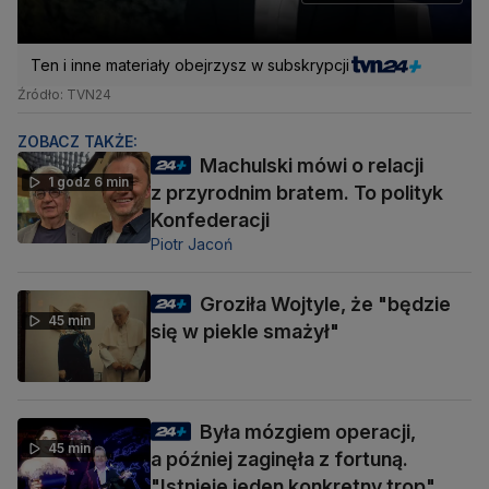
Ten i inne materiały obejrzysz w subskrypcji
Źródło: TVN24
ZOBACZ TAKŻE:
Machulski mówi o relacji
1 godz 6 min
z przyrodnim bratem. To polityk
Konfederacji
Piotr Jacoń
Groziła Wojtyle, że "będzie
45 min
się w piekle smażył"
Była mózgiem operacji,
45 min
a później zaginęła z fortuną.
"Istnieje jeden konkretny trop"