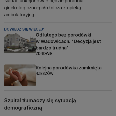
Nadal funkcjonować będzie poradnia
ginekologiczno-położnicza z opieką
ambulatoryjną.
DOWIEDZ SIĘ WIĘCEJ:
Od lutego bez porodówki
w Wadowicach. "Decyzja jest
bardzo trudna"
ZDROWIE
Kolejna porodówka zamknięta
RZESZÓW
Szpital tłumaczy się sytuacją
demograficzną