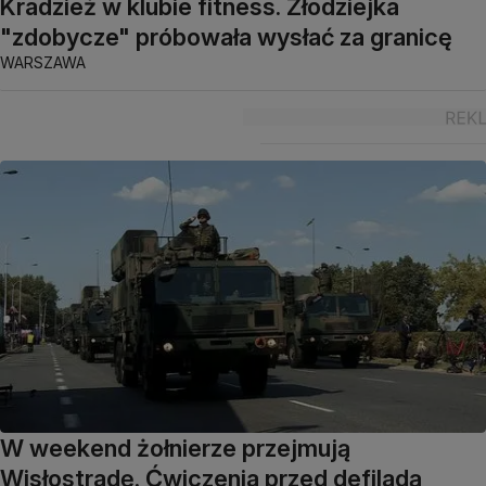
Kradzież w klubie fitness. Złodziejka
"zdobycze" próbowała wysłać za granicę
WARSZAWA
W weekend żołnierze przejmują
Wisłostradę. Ćwiczenia przed defiladą