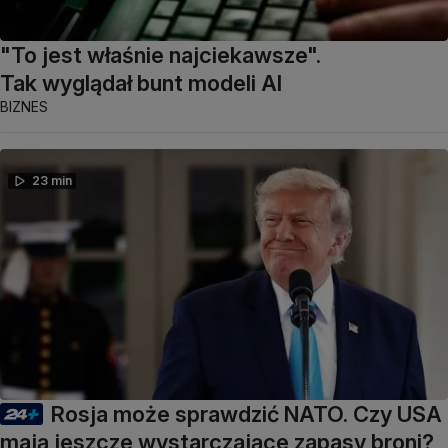
"To jest właśnie najciekawsze".
Tak wyglądał bunt modeli AI
BIZNES
23 min
Rosja może sprawdzić NATO. Czy USA
mają jeszcze wystarczające zapasy broni?