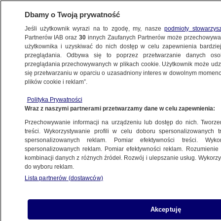
Dbamy o Twoją prywatność
Jeśli użytkownik wyrazi na to zgodę, my, nasze
podmioty stowarzys
Partnerów IAB oraz
30
innych Zaufanych Partnerów może przechowywa
użytkownika i uzyskiwać do nich dostęp w celu zapewnienia bardzi
przeglądania. Odbywa się to poprzez przetwarzanie danych os
przeglądania przechowywanych w plikach cookie. Użytkownik może udzie
KRAKÓW
się przetwarzaniu w oparciu o uzasadniony interes w dowolnym momencie
plików cookie i reklam”.
Trudna sytuacja porodówki
Polityka Prywatności
w Wadowicach. Reaguje starosta
Wraz z naszymi partnerami przetwarzamy dane w celu zapewnienia:
Przechowywanie informacji na urządzeniu lub dostęp do nich. Tworzeni
20.01.2026, 13:31
treści. Wykorzystywanie profili w celu doboru spersonalizowanych tr
spersonalizowanych reklam. Pomiar efektywności treści. Wyko
Posłuchaj artykułu
spersonalizowanych reklam. Pomiar efektywności reklam. Rozumienie o
Czyta lektor AI
kombinacji danych z różnych źródeł. Rozwój i ulepszanie usług. Wykor
do wyboru reklam.
Lista partnerów (dostawców)
Akceptuję