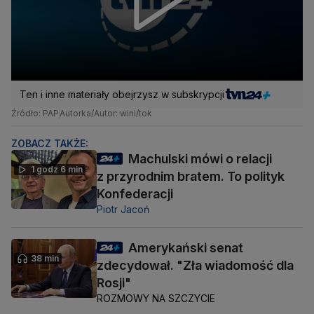
Ten i inne materiały obejrzysz w subskrypcji
Źródło: PAP
Autorka/Autor: wini/tok
ZOBACZ TAKŻE:
Machulski mówi o relacji
1 godz 6 min
z przyrodnim bratem. To polityk
Konfederacji
Piotr Jacoń
Amerykański senat
38 min
zdecydował. "Zła wiadomość dla
Rosji"
ROZMOWY NA SZCZYCIE