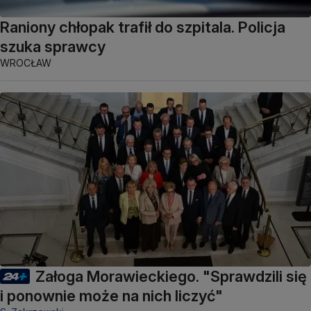
Raniony chłopak trafił do szpitala. Policja
szuka sprawcy
WROCŁAW
Załoga Morawieckiego. "Sprawdzili się
i ponownie może na nich liczyć"