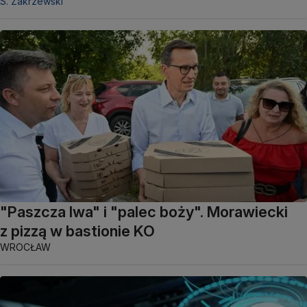
S. Zakrzewski
"Paszcza lwa" i "palec boży". Morawiecki
z pizzą w bastionie KO
WROCŁAW