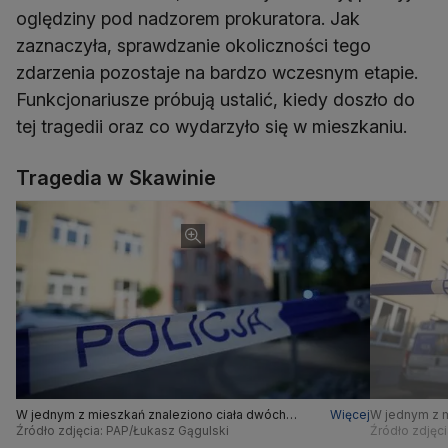
oględziny pod nadzorem prokuratora. Jak
zaznaczyła, sprawdzanie okoliczności tego
zdarzenia pozostaje na bardzo wczesnym etapie.
Funkcjonariusze próbują ustalić, kiedy doszło do
tej tragedii oraz co wydarzyło się w mieszkaniu.
Tragedia w Skawinie
W jednym z mieszkań znaleziono ciała dwóch
Więcej
W jednym z m
kobiet w wieku 59 i 27 lat, 35-letniego mężczyzny
Źródło zdjęcia: PAP/Łukasz Gągulski
kobiet w wiek
Źródło zdjęc
i kilkudniowego noworodka
i kilkudniow