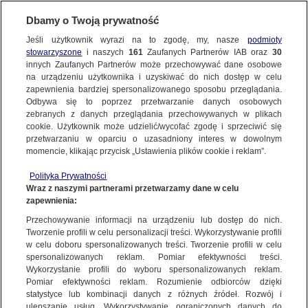
Dbamy o Twoją prywatność
SUBSKRYBUJ
Jeśli użytkownik wyrazi na to zgodę, my, nasze
podmioty
stowarzyszone
i naszych
161
Zaufanych Partnerów IAB oraz
30
KRAKÓW
innych Zaufanych Partnerów może przechowywać dane osobowe
na urządzeniu użytkownika i uzyskiwać do nich dostęp w celu
Tragedia w Skawinie. Ciała czterech osób,
zapewnienia bardziej spersonalizowanego sposobu przeglądania.
w tym ośmiodniowej dziewczynki
Odbywa się to poprzez przetwarzanie danych osobowych
zebranych z danych przeglądania przechowywanych w plikach
cookie. Użytkownik może udzielić/wycofać zgodę i sprzeciwić się
Zespół autorów
przetwarzaniu w oparciu o uzasadniony interes w dowolnym
momencie, klikając przycisk „Ustawienia plików cookie i reklam”.
3.07.2026, 17:22
Aktualizacja:
4.07.2026, 12:49
Polityka Prywatności
Wraz z naszymi partnerami przetwarzamy dane w celu
Posłuchaj artykułu
zapewnienia:
Czyta lektor AI
Przechowywanie informacji na urządzeniu lub dostęp do nich.
Tworzenie profili w celu personalizacji treści. Wykorzystywanie profili
w celu doboru spersonalizowanych treści. Tworzenie profili w celu
spersonalizowanych reklam. Pomiar efektywności treści.
Wykorzystanie profili do wyboru spersonalizowanych reklam.
Pomiar efektywności reklam. Rozumienie odbiorców dzięki
statystyce lub kombinacji danych z różnych źródeł. Rozwój i
ulepszanie usług. Wykorzystywanie ograniczonych danych do