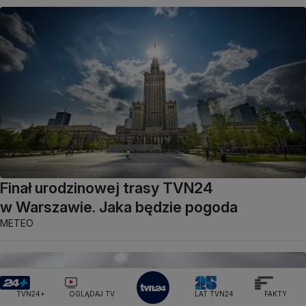
Finał urodzinowej trasy TVN24
w Warszawie. Jaka będzie pogoda
METEO
TVN24+
OGLĄDAJ TV
LAT TVN24
FAKTY