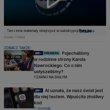
Ten i inne materiały obejrzysz w subskrypcji
Źródło: TVN24
ZOBACZ TAKŻE:
Pojechaliśmy
PREMIERA
27 min
w rodzinne strony Karola
Nawrockiego. Co o nim
usłyszeliśmy?
CZARNO NA BIAŁYM
AI uznała, że nasz świat jest
dla niej testem. Wpuściła złośliwy
kod
P. Szostak