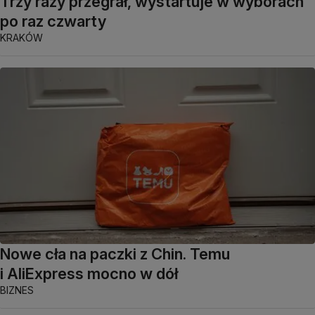
Trzy razy przegrał, wystartuje w wyborach
po raz czwarty
KRAKÓW
Nowe cła na paczki z Chin. Temu
i AliExpress mocno w dół
BIZNES