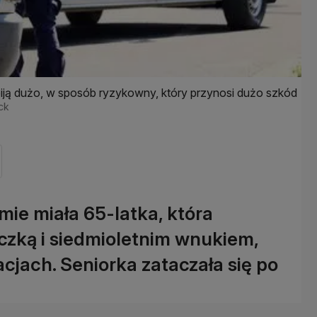
iją dużo, w sposób ryzykowny, który przynosi dużo szkód
ock
mie miała 65-latka, która
uczką i siedmioletnim wnukiem,
acjach. Seniorka zataczała się po