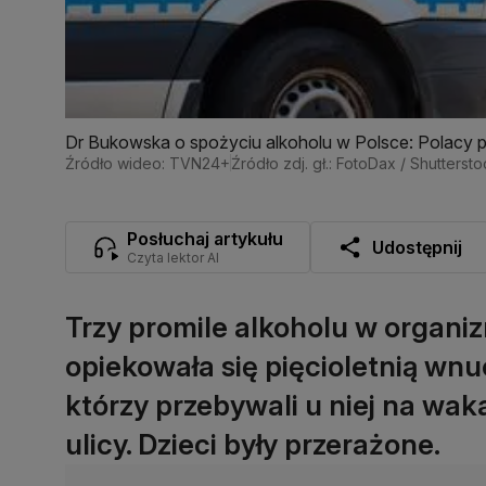
Dr Bukowska o spożyciu alkoholu w Polsce: Polacy p
Źródło wideo: TVN24+
Źródło zdj. gł.: FotoDax / Shutterst
Posłuchaj artykułu
Udostępnij
Czyta lektor AI
Trzy promile alkoholu w organiz
opiekowała się pięcioletnią wn
którzy przebywali u niej na wak
ulicy. Dzieci były przerażone.