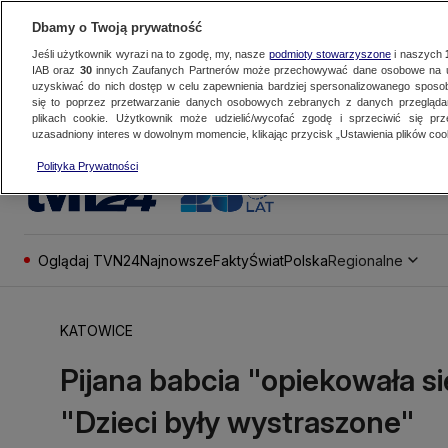
Dbamy o Twoją prywatność
Jeśli użytkownik wyrazi na to zgodę, my, nasze
podmioty stowarzyszone
i naszych
IAB oraz
30
innych Zaufanych Partnerów może przechowywać dane osobowe na ur
uzyskiwać do nich dostęp w celu zapewnienia bardziej spersonalizowanego sposo
się to poprzez przetwarzanie danych osobowych zebranych z danych przegląd
plikach cookie. Użytkownik może udzielić/wycofać zgodę i sprzeciwić się pr
uzasadniony interes w dowolnym momencie, klikając przycisk „Ustawienia plików cook
Polityka Prywatności
Oglądaj TVN24
Najnowsze
Fakty
Świat
Polska
Regionalne
KATOWICE
Pijana babcia "opiekowała 
"Dzieci były wystraszone"