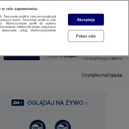
 w celu zapewnienia:
 Tworzenie profili w celu personalizacji
Akceptuję
wanych treści. Tworzenie profili w celu
ci. Wykorzystanie profili do wyboru
Rozumienie odbiorców dzięki statystyce
ulepszanie usług. Wykorzystywanie
Pokaż cele
SUBSKRYBUJ
Przejdź do
Szukaj
Zaloguj się
Menu
Czytaj
Słuchaj
Oglądaj
OGLĄDAJ NA ŻYWO