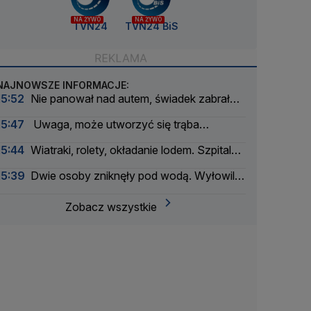
NA ŻYWO
NA ŻYWO
TVN24
TVN24 BiS
NAJNOWSZE INFORMACJE:
15:52
Nie panował nad autem, świadek zabrał
mu kluczyki
15:47
Uwaga, może utworzyć się trąba
powietrzna
15:44
Wiatraki, rolety, okładanie lodem. Szpitale i
pacjenci walczą z upałem
15:39
Dwie osoby zniknęły pod wodą. Wyłowili
ciało 47-latka, szukają 30-latka
Zobacz wszystkie