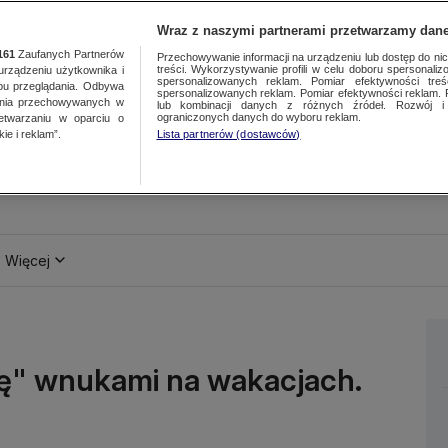
Wraz z naszymi partnerami przetwarzamy dane
161
Zaufanych Partnerów
Przechowywanie informacji na urządzeniu lub dostęp do nich.
treści. Wykorzystywanie profili w celu doboru spersonalizo
ządzeniu użytkownika i
spersonalizowanych reklam. Pomiar efektywności treś
bu przeglądania. Odbywa
spersonalizowanych reklam. Pomiar efektywności reklam. 
ania przechowywanych w
lub kombinacji danych z różnych źródeł. Rozwój i 
ograniczonych danych do wyboru reklam.
zetwarzaniu w oparciu o
ie i reklam”.
Lista partnerów (dostawców)
Więcej
się" wnukami na wakacjach.