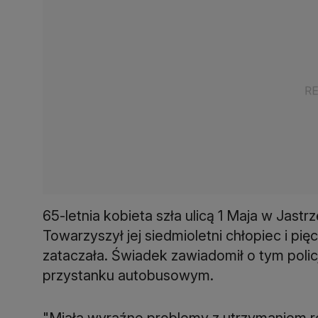
65-letnia kobieta szła ulicą 1 Maja w Jastr
Towarzyszył jej siedmioletni chłopiec i pię
zataczała. Świadek zawiadomił o tym policj
przystanku autobusowym.
"Miała wyraźne problemy z utrzymaniem r