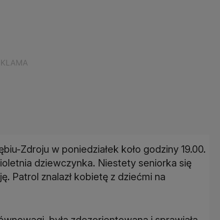
zębiu-Zdroju w poniedziałek koło godziny 19.00.
cioletnia dziewczynka. Niestety seniorka się
ę. Patrol znalazł kobietę z dziećmi na
ównowagi, była zdezorientowana i sprawiała