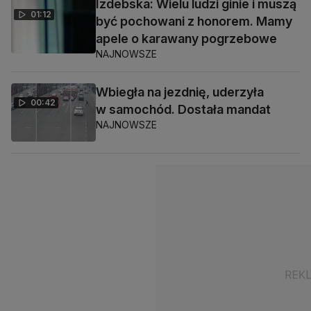
Izdebska: Wielu ludzi ginie i muszą
01:12
być pochowani z honorem. Mamy
apele o karawany pogrzebowe
NAJNOWSZE
Wbiegła na jezdnię, uderzyła
00:42
w samochód. Dostała mandat
NAJNOWSZE