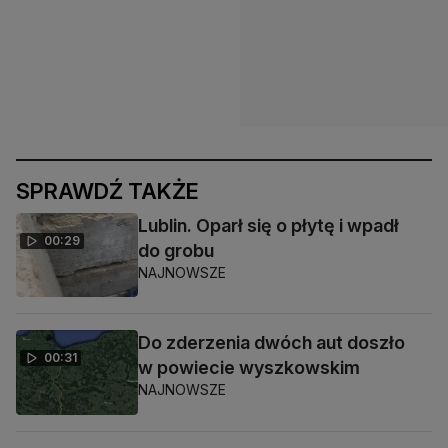
SPRAWDŹ TAKŻE
Lublin. Oparł się o płytę i wpadł
00:29
do grobu
NAJNOWSZE
Do zderzenia dwóch aut doszło
00:31
w powiecie wyszkowskim
NAJNOWSZE