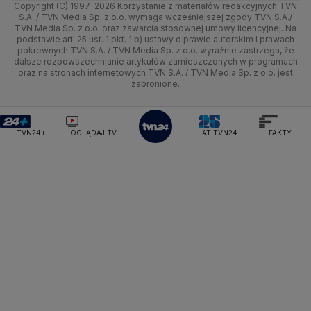
Copyright (C) 1997-2026 Korzystanie z materiałów redakcyjnych TVN
Tematy
Kujawsko-pomorskie
Ze świata
Prognoza
Lekkoatletyka
Zdrowie
Uwaga TVN
Ministerstwo Cyfryzacji
Test zgodności
S.A. / TVN Media Sp. z o.o. wymaga wcześniejszej zgody TVN S.A./
TVN Media Sp. z o.o. oraz zawarcia stosownej umowy licencyjnej. Na
Ministerstwo Edukacji Narodowej
Lublin
podstawie art. 25 ust. 1 pkt. 1 b) ustawy o prawie autorskim i prawach
Tech
Świat
Siatkówka
Tech
HGTV
Oglądaj na TV
Ministerstwo Finansów
pokrewnych TVN S.A. / TVN Media Sp. z o.o. wyraźnie zastrzega, że
dalsze rozpowszechnianie artykułów zamieszczonych w programach
Ministerstwo Klimatu i Środowiska
Lubuskie
Moto
Nauka
F1
Nauka
TVN Turbo
Zrealizuj voucher
oraz na stronach internetowych TVN S.A. / TVN Media Sp. z o.o. jest
Ministerstwo Nauki i Szkolnictwa Wyższego
zabronione.
Olsztyn
Dla seniora
Ciekawostki
Ministerstwo Sprawiedliwości
Rozrywka
TVN Style
Ministerstwo Rodziny, Pracy i Polityki Społecznej
Opole
Turystyka
Podróże
TVN7
Ministerstwo Spraw Zagranicznych
Moskwa
TVN24+
OGLĄDAJ TV
LAT TVN24
FAKTY
Naczelny Sąd Administracyjny
Rzeszów
Smog
TTV
Najwyższa Izba Kontroli
Szczecin
Narodowe Centrum Badań i Rozwoju
Narodowy Bank Polski
Narodowy Fundusz Zdrowia
Białystok
NASA
NATO
Niemcy
Nord Stream 2
Nowa Lewica
Ordo Iuris
Organizacja Narodów Zjednoczonych
Orlen
Parlament Europejski
Partia Demokratyczna USA
Partia Republikańska
Pentagon
Piotr Gliński
PIT
PKB Polski
PKO BP
PKP Cargo
PKP Intercity
PKP PLK