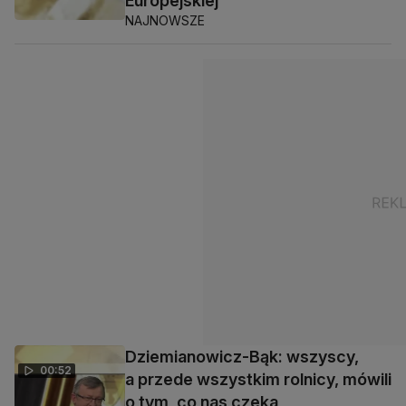
Europejskiej
NAJNOWSZE
Dziemianowicz-Bąk: wszyscy,
00:52
a przede wszystkim rolnicy, mówili
o tym, co nas czeka