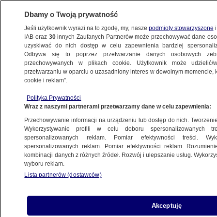
Dbamy o Twoją prywatność
Jeśli użytkownik wyrazi na to zgodę, my, nasze
podmioty stowarzyszone
i
IAB oraz
30
innych Zaufanych Partnerów może przechowywać dane osob
uzyskiwać do nich dostęp w celu zapewnienia bardziej spersonal
Odbywa się to poprzez przetwarzanie danych osobowych zeb
przechowywanych w plikach cookie. Użytkownik może udzielić/w
przetwarzaniu w oparciu o uzasadniony interes w dowolnym momencie, kl
cookie i reklam”.
Polityka Prywatności
Wraz z naszymi partnerami przetwarzamy dane w celu zapewnienia:
Przechowywanie informacji na urządzeniu lub dostęp do nich. Tworzenie pr
Wykorzystywanie profili w celu doboru spersonalizowanych tre
spersonalizowanych reklam. Pomiar efektywności treści. Wyk
spersonalizowanych reklam. Pomiar efektywności reklam. Rozumienie
kombinacji danych z różnych źródeł. Rozwój i ulepszanie usług. Wykorz
wyboru reklam.
Lista partnerów (dostawców)
Najpierw uderzali głowami w windę,
Akceptuję
później próbowali ukraść obraz.