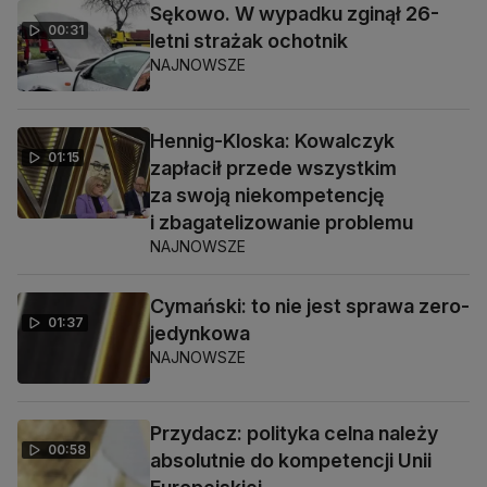
Sękowo. W wypadku zginął 26-
00:31
letni strażak ochotnik
NAJNOWSZE
Hennig-Kloska: Kowalczyk
01:15
zapłacił przede wszystkim
za swoją niekompetencję
i zbagatelizowanie problemu
NAJNOWSZE
Cymański: to nie jest sprawa zero-
01:37
jedynkowa
NAJNOWSZE
Przydacz: polityka celna należy
00:58
absolutnie do kompetencji Unii