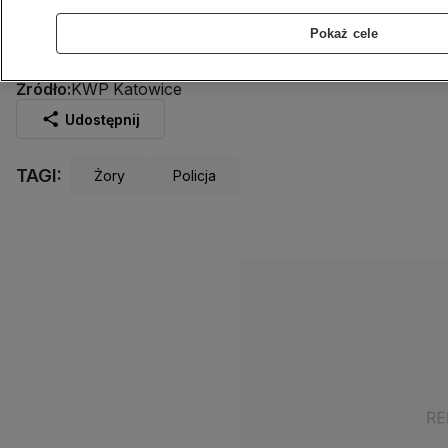
Wszystko zarejestrowała kamera
Pokaż cele
monitoringu
9.04.2023
1 min
Źródło:
KWP Katowice
Udostępnij
TAGI:
Żory
Policja