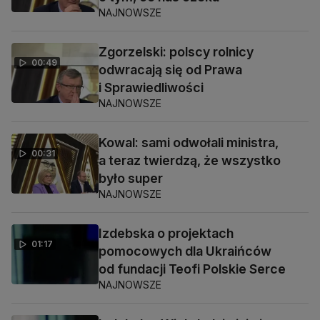
NAJNOWSZE
Zgorzelski: polscy rolnicy
00:49
odwracają się od Prawa
i Sprawiedliwości
NAJNOWSZE
Kowal: sami odwołali ministra,
00:31
a teraz twierdzą, że wszystko
było super
NAJNOWSZE
Izdebska o projektach
01:17
pomocowych dla Ukraińców
od fundacji Teofi Polskie Serce
NAJNOWSZE