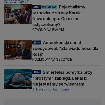
ZOBACZ TAKŻE:
Pojechaliśmy
PREMIERA
27 min
w rodzinne strony Karola
Nawrockiego. Co o nim
usłyszeliśmy?
CZARNO NA BIAŁYM
Amerykański senat
38 min
zdecydował. "Zła wiadomość dla
Rosji"
ROZMOWY NA SZCZYCIE
Śmiertelna pomyłka przy
"prostym" zabiegu. Lekarz:
nie jesteśmy serwisantami
A. Daniluk,
J. Stachowiak