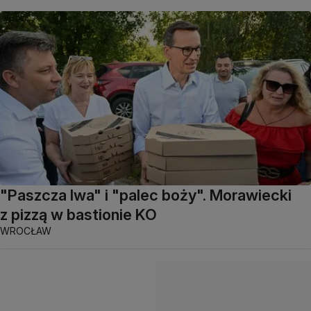
"Paszcza lwa" i "palec boży". Morawiecki
z pizzą w bastionie KO
WROCŁAW