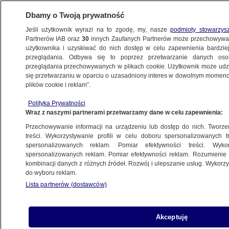
Dbamy o Twoją prywatność
Jeśli użytkownik wyrazi na to zgodę, my, nasze
podmioty stowarzys
Partnerów IAB oraz
30
innych Zaufanych Partnerów może przechowywa
użytkownika i uzyskiwać do nich dostęp w celu zapewnienia bardzi
przeglądania. Odbywa się to poprzez przetwarzanie danych os
przeglądania przechowywanych w plikach cookie. Użytkownik może udzie
CIEKAWOSTKI
się przetwarzaniu w oparciu o uzasadniony interes w dowolnym momencie
plików cookie i reklam”.
Krótki list w budce telefonicznej. "Małe
Polityka Prywatności
rzeczy bywają bardzo ważne"
Wraz z naszymi partnerami przetwarzamy dane w celu zapewnienia:
Przechowywanie informacji na urządzeniu lub dostęp do nich. Tworzeni
Maciej Wacławik
treści. Wykorzystywanie profili w celu doboru spersonalizowanych tr
spersonalizowanych reklam. Pomiar efektywności treści. Wyko
11.05.2026, 12:43
spersonalizowanych reklam. Pomiar efektywności reklam. Rozumienie o
kombinacji danych z różnych źródeł. Rozwój i ulepszanie usług. Wykor
do wyboru reklam.
Posłuchaj artykułu
Czyta lektor AI
Lista partnerów (dostawców)
Akceptuję