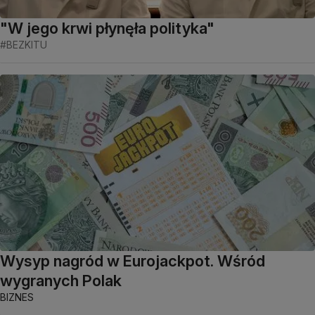
"W jego krwi płynęła polityka"
#BEZKITU
Wysyp nagród w Eurojackpot. Wśród
wygranych Polak
BIZNES