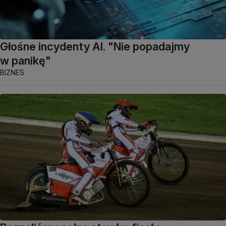
Głośne incydenty AI. "Nie popadajmy
w panikę"
BIZNES