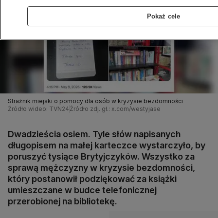
Pokaż cele
Strażnik miejski o pomocy dla osób w kryzysie bezdomności
Źródło wideo: TVN24
Źródło zdj. gł.: x.com/westyjase
Dwadzieścia osiem. Tyle słów napisanych
długopisem na małej karteczce wystarczyło, by
poruszyć tysiące Brytyjczyków. Wszystko za
sprawą mężczyzny w kryzysie bezdomności,
który postanowił podziękować za książki
umieszczane w budce telefonicznej
przerobionej na bibliotekę.