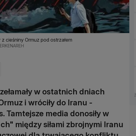
 z cieśniny Ormuz pod ostrzałem
AHERKENAREH
rzełamały w ostatnich dniach
rmuz i wróciły do Iranu -
s. Tamtejsze media donosiły w
ch" między siłami zbrojnymi Iranu
czowej dla trwającego konfliktu