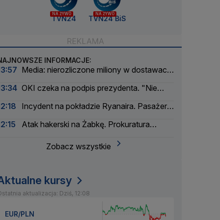
NA ŻYWO
NA ŻYWO
TVN24
TVN24 BiS
NAJNOWSZE INFORMACJE:
13:57
Media: nierozliczone miliony w dostawach
do Rosji. Polski gigant odzieżowy wydał
13:34
OKI czeka na podpis prezydenta. "Nie
oświadczenie
widzę żadnych podstaw do wetowania"
12:18
Incydent na pokładzie Ryanaira. Pasażer
słono zapłaci
12:15
Atak hakerski na Żabkę. Prokuratura
zaangażowana w sprawę
Zobacz wszystkie
Aktualne kursy
statnia aktualizacja: Dziś, 12:08
EUR/PLN