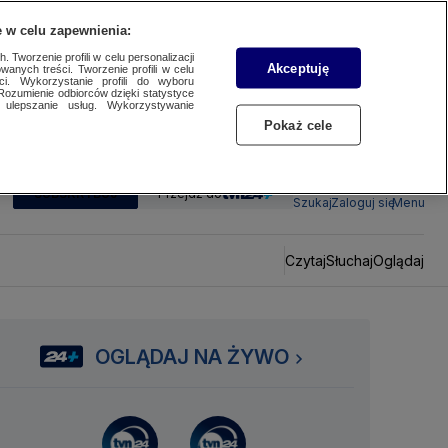
 w celu zapewnienia:
 Tworzenie profili w celu personalizacji
Akceptuję
wanych treści. Tworzenie profili w celu
ci. Wykorzystanie profili do wyboru
Rozumienie odbiorców dzięki statystyce
ulepszanie usług. Wykorzystywanie
Pokaż cele
SUBSKRYBUJ
Przejdź do
Szukaj
Zaloguj się
Menu
Czytaj
Słuchaj
Oglądaj
OGLĄDAJ NA ŻYWO