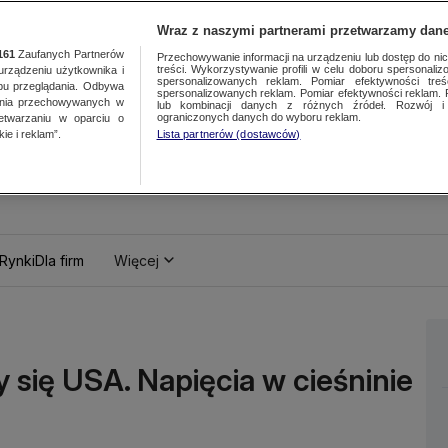
Wraz z naszymi partnerami przetwarzamy dane
161
Zaufanych Partnerów
Przechowywanie informacji na urządzeniu lub dostęp do nich.
treści. Wykorzystywanie profili w celu doboru spersonalizo
ządzeniu użytkownika i
spersonalizowanych reklam. Pomiar efektywności treś
bu przeglądania. Odbywa
spersonalizowanych reklam. Pomiar efektywności reklam. 
ania przechowywanych w
lub kombinacji danych z różnych źródeł. Rozwój i 
ograniczonych danych do wyboru reklam.
zetwarzaniu w oparciu o
ie i reklam”.
Lista partnerów (dostawców)
Rynki
Dla firm
Więcej
się USA. Napięcia w cieśninie