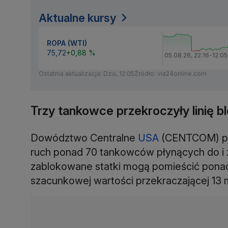
Aktualne kursy
ROPA (WTI)
75,72
+0,88 %
05.08.26
,
22:16
-
12:05
Ostatnia aktualizacja: Dziś, 12:05
Źródło: via24online.com
Trzy tankowce przekroczyły linię b
Dowództwo Centralne
USA
(CENTCOM) pod
ruch ponad 70 tankowców płynących do i 
zablokowane statki mogą pomieścić ponad 
szacunkowej wartości przekraczającej 13 