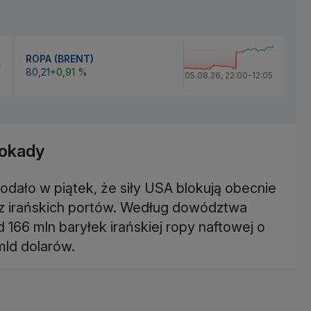
ROPA (BRENT)
80,21
+0,91 %
05.08.26
,
22:00
-
12:05
lokady
ało w piątek, że siły USA blokują obecnie
z irańskich portów. Według dowództwa
166 mln baryłek irańskiej ropy naftowej o
mld dolarów.