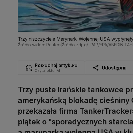
Trzy niszczyciele Marynarki Wojennej USA wypłynęły
Źródło wideo: Reuters
Źródło zdj. gł.: PAP/EPA/ABEDIN T
Posłuchaj artykułu
Udostępnij
Czyta lektor AI
Trzy puste irańskie tankowce p
amerykańską blokadę cieśniny O
przekazała firma TankerTracker
piątek o "sporadycznych starcia
a marynarką wojenną USA w klu