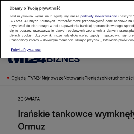
Dbamy o Twoją prywatność
Jeśli użytkownik wyrazi na to zgodę, my, nasze
podmioty stowarzyszone
i naszych
IAB oraz
30
innych Zaufanych Partnerów może przechowywać dane osobowe na ur
uzyskiwać do nich dostęp w celu zapewnienia bardziej spersonalizowanego sposo
się to poprzez przetwarzanie danych osobowych zebranych z danych przegląd
plikach cookie. Użytkownik może udzielić/wycofać zgodę i sprzeciwić się pr
uzasadniony interes w dowolnym momencie, klikając przycisk „Ustawienia plików cook
Polityka Prywatności
BIZNES
Oglądaj TVN24
Najnowsze
Notowania
Pieniądze
Nieruchomości
ZE ŚWIATA
Irańskie tankowce wymknęły 
Ormuz