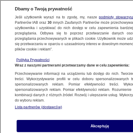
Dbamy o Twoją prywatność
Jeśli użytkownik wyrazi na to zgodę, my, nasze
podmioty stowarzys
Partnerów IAB oraz
30
innych Zaufanych Partnerów może przechowywa
BIZNES
użytkownika i uzyskiwać do nich dostęp w celu zapewnienia bardzi
przeglądania. Odbywa się to poprzez przetwarzanie danych os
przeglądania przechowywanych w plikach cookie. Użytkownik może udzie
ZE ŚWIATA
się przetwarzaniu w oparciu o uzasadniony interes w dowolnym momencie
plików cookie i reklam”.
Jeden z najbogatszych ludzi na świecie
Polityka Prywatności
może uniknąć procesu
Wraz z naszymi partnerami przetwarzamy dane w celu zapewnienia:
Przechowywanie informacji na urządzeniu lub dostęp do nich. Tworzeni
Oprac.
Bartłomiej Ciepielewski
treści. Wykorzystywanie profili w celu doboru spersonalizowanych tr
spersonalizowanych reklam. Pomiar efektywności treści. Wyko
15.05.2026, 19:48
spersonalizowanych reklam. Pomiar efektywności reklam. Rozumienie o
kombinacji danych z różnych źródeł. Rozwój i ulepszanie usług. Wykor
do wyboru reklam.
Posłuchaj artykułu
Czyta lektor AI
Lista partnerów (dostawców)
Akceptuję