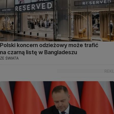
"To smutna rzeczywistość". Tak zmiany
klimatu uderzają w energetykę
Z KRAJU
Polski koncern odzieżowy może trafić