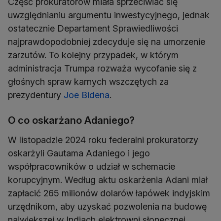
Część prokuratorów miała sprzeciwiać się
uwzględnianiu argumentu inwestycyjnego, jednak
ostatecznie Departament Sprawiedliwości
najprawdopodobniej zdecyduje się na umorzenie
zarzutów. To kolejny przypadek, w którym
administracja Trumpa rozważa wycofanie się z
głośnych spraw karnych wszczętych za
prezydentury
Joe Bidena
.
O co oskarżano Adaniego?
W listopadzie 2024 roku federalni prokuratorzy
oskarżyli Gautama Adaniego i jego
współpracowników o udział w schemacie
korupcyjnym. Według aktu oskarżenia Adani miał
zapłacić 265 milionów dolarów łapówek indyjskim
urzędnikom, aby uzyskać pozwolenia na budowę
największej w Indiach elektrowni słonecznej.