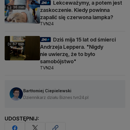
Lekceważymy, a potem jest
36 min
zaskoczenie. Kiedy powinna
zapalić się czerwona lampka?
TVN24
Dziś mija 15 lat od śmierci
57 min
Andrzeja Leppera. "Nigdy
nie uwierzę, że to było
samobójstwo"
TVN24
Bartłomiej Ciepielewski
Dziennikarz działu Biznes tvn24.pl
UDOSTĘPNIJ: