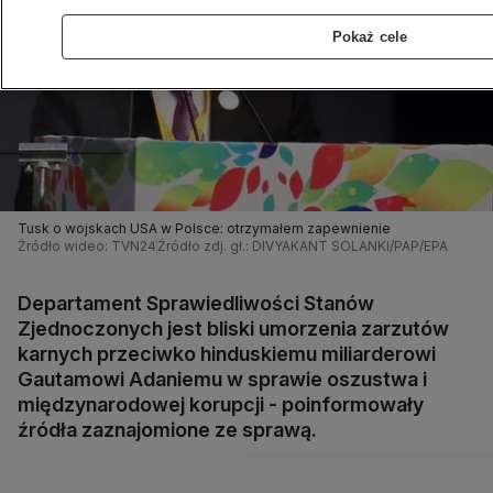
Pokaż cele
Tusk o wojskach USA w Polsce: otrzymałem zapewnienie
Źródło wideo: TVN24
Źródło zdj. gł.: DIVYAKANT SOLANKI/PAP/EPA
Departament Sprawiedliwości Stanów
Zjednoczonych jest bliski umorzenia zarzutów
karnych przeciwko hinduskiemu miliarderowi
Gautamowi Adaniemu w sprawie oszustwa i
międzynarodowej korupcji - poinformowały
źródła zaznajomione ze sprawą.