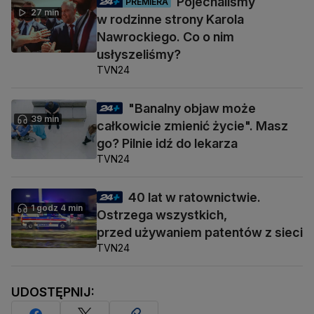
Pojechaliśmy
PREMIERA
27 min
w rodzinne strony Karola
Nawrockiego. Co o nim
usłyszeliśmy?
TVN24
"Banalny objaw może
39 min
całkowicie zmienić życie". Masz
go? Pilnie idź do lekarza
TVN24
40 lat w ratownictwie.
1 godz 4 min
Ostrzega wszystkich,
przed używaniem patentów z sieci
TVN24
UDOSTĘPNIJ: