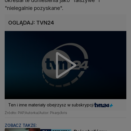
określał te doniesienia jako "fałszywe" i
"nielegalnie pozyskane".
OGLĄDAJ: TVN24
Ten i inne materiały obejrzysz w subskrypcji
Źródło: PAP
Autorka/Autor: Pkarp/kris
ZOBACZ TAKŻE: