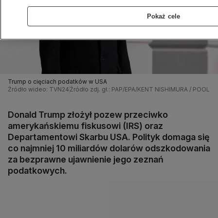
Pokaż cele
Trump o cięciach podatków w USA
Źródło wideo: TVN24
Źródło zdj. gł.: PAP/EPA/KENT NISHIMURA / POOL
Donald Trump złożył pozew przeciwko
amerykańskiemu fiskusowi (IRS) oraz
Departamentowi Skarbu USA. Polityk domaga się
co najmniej 10 miliardów dolarów odszkodowania
za bezprawne ujawnienie jego zeznań
podatkowych.