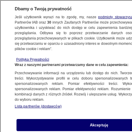
Dbamy o Twoją prywatność
Jeśli użytkownik wyrazi na to zgodę, my, nasze
podmioty stowarzys
Partnerów IAB oraz
30
innych Zaufanych Partnerów może przechowywa
BIZNES
użytkownika i uzyskiwać do nich dostęp w celu zapewnienia bardzi
przeglądania. Odbywa się to poprzez przetwarzanie danych os
przeglądania przechowywanych w plikach cookie. Użytkownik może udzie
ZE ŚWIATA
się przetwarzaniu w oparciu o uzasadniony interes w dowolnym momencie
plików cookie i reklam”.
Trump pozywa fiskusa i resort skarbu.
Polityka Prywatności
Domaga się wielu miliardów
Wraz z naszymi partnerami przetwarzamy dane w celu zapewnienia:
Przechowywanie informacji na urządzeniu lub dostęp do nich. Tworzeni
30.01.2026, 09:32
treści. Wykorzystywanie profili w celu doboru spersonalizowanych tr
spersonalizowanych reklam. Pomiar efektywności treści. Wyko
Posłuchaj artykułu
spersonalizowanych reklam. Pomiar efektywności reklam. Rozumienie o
Czyta lektor AI
kombinacji danych z różnych źródeł. Rozwój i ulepszanie usług. Wykor
do wyboru reklam.
Lista partnerów (dostawców)
Akceptuję