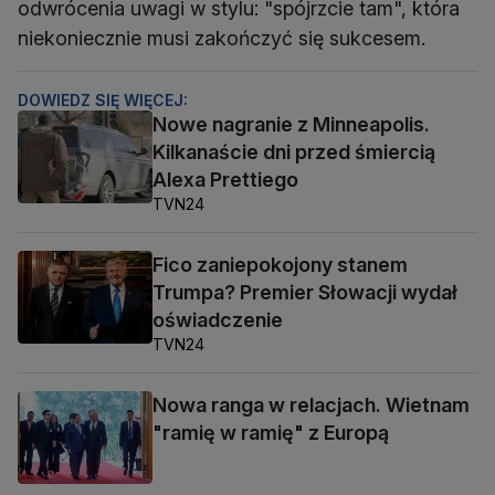
odwrócenia uwagi w stylu: "spójrzcie tam", która
niekoniecznie musi zakończyć się sukcesem.
DOWIEDZ SIĘ WIĘCEJ:
Nowe nagranie z Minneapolis.
Kilkanaście dni przed śmiercią
Alexa Prettiego
TVN24
Fico zaniepokojony stanem
Trumpa? Premier Słowacji wydał
oświadczenie
TVN24
Nowa ranga w relacjach. Wietnam
"ramię w ramię" z Europą