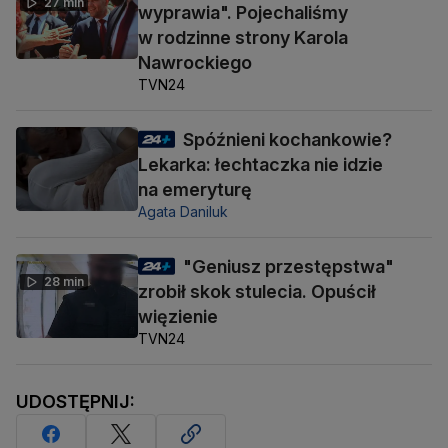
27 min
wyprawia". Pojechaliśmy
w rodzinne strony Karola
Nawrockiego
TVN24
Spóźnieni kochankowie?
Lekarka: łechtaczka nie idzie
na emeryturę
Agata Daniluk
"Geniusz przestępstwa"
28 min
zrobił skok stulecia. Opuścił
więzienie
TVN24
UDOSTĘPNIJ: