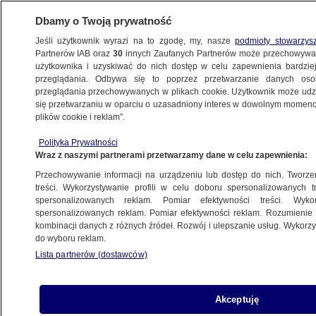
Dbamy o Twoją prywatność
Jeśli użytkownik wyrazi na to zgodę, my, nasze
podmioty stowarzys
Partnerów IAB oraz
30
innych Zaufanych Partnerów może przechowywa
BIZNES
użytkownika i uzyskiwać do nich dostęp w celu zapewnienia bardzi
przeglądania. Odbywa się to poprzez przetwarzanie danych os
przeglądania przechowywanych w plikach cookie. Użytkownik może udzie
ZE ŚWIATA
się przetwarzaniu w oparciu o uzasadniony interes w dowolnym momencie
plików cookie i reklam”.
Trump odwraca uwagę. "Może tego
Polityka Prywatności
pożałować"
Wraz z naszymi partnerami przetwarzamy dane w celu zapewnienia:
Przechowywanie informacji na urządzeniu lub dostęp do nich. Tworzeni
29.01.2026, 14:00
treści. Wykorzystywanie profili w celu doboru spersonalizowanych tr
spersonalizowanych reklam. Pomiar efektywności treści. Wyko
Posłuchaj artykułu
spersonalizowanych reklam. Pomiar efektywności reklam. Rozumienie o
Czyta lektor AI
kombinacji danych z różnych źródeł. Rozwój i ulepszanie usług. Wykor
do wyboru reklam.
Lista partnerów (dostawców)
Akceptuję