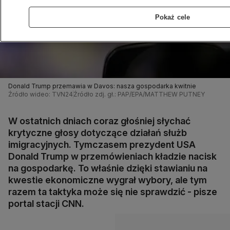
Pokaż cele
Donald Trump przemawia w Davos: nasza gospodarka kwitnie
Źródło wideo: TVN24
Źródło zdj. gł.: PAP/EPA/MATTHEW PUTNEY
W ostatnich dniach coraz głośniej słychać
krytyczne głosy dotyczące działań służb
imigracyjnych. Tymczasem prezydent USA
Donald Trump w przemówieniach kładzie nacisk
na gospodarkę. To właśnie dzięki stawianiu na
kwestie ekonomiczne wygrał wybory, ale tym
razem ta taktyka może się nie sprawdzić - pisze
portal stacji CNN.