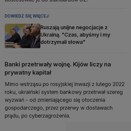
DOWIEDZ SIĘ WIĘCEJ:
Ruszają unijne negocjacje z
Ukrainą. "Czas, abyśmy i my
dotrzymali słowa"
Banki przetrwały wojnę. Kijów liczy na
prywatny kapitał
Mimo wstrząsu po rosyjskiej inwazji z lutego 2022
roku, ukraiński system bankowy przetrwał szereg
wyzwań - od zmieniającego się otoczenia
gospodarczego, przez przerwy w dostawach
prądu, po cyberzagrożenia.