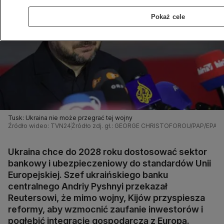
Pokaż cele
Tusk: Ukraina nie może przegrać tej wojny
Źródło wideo: TVN24
Źródło zdj. gł.: GEORGE CHRISTOFOROU/PAP/EPA
Ukraina chce do 2028 roku dostosować sektor
bankowy i ubezpieczeniowy do standardów Unii
Europejskiej. Szef ukraińskiego banku
centralnego Andriy Pyshnyi przekazał
Reutersowi, że mimo wojny, Kijów przyspiesza
reformy, aby wzmocnić zaufanie inwestorów i
pogłębić integrację gospodarczą z Europą.