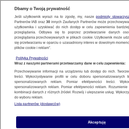
Dbamy o Twoją prywatność
Jeśli użytkownik wyrazi na to zgodę, my, nasze
podmioty stowarzys
Partnerów IAB oraz
30
innych Zaufanych Partnerów może przechowywa
BIZNES
użytkownika i uzyskiwać do nich dostęp w celu zapewnienia bardzi
przeglądania. Odbywa się to poprzez przetwarzanie danych os
przeglądania przechowywanych w plikach cookie. Użytkownik może udzie
ZE ŚWIATA
się przetwarzaniu w oparciu o uzasadniony interes w dowolnym momencie
plików cookie i reklam”.
Ukraina bliżej Unii Europejskiej. Banki
Polityka Prywatności
i ubezpieczyciele mają spełnić unijne
Wraz z naszymi partnerami przetwarzamy dane w celu zapewnienia:
standardy
Przechowywanie informacji na urządzeniu lub dostęp do nich. Tworzeni
treści. Wykorzystywanie profili w celu doboru spersonalizowanych tr
spersonalizowanych reklam. Pomiar efektywności treści. Wyko
Oprac.
Jan Sowa
spersonalizowanych reklam. Pomiar efektywności reklam. Rozumienie o
16.06.2026, 13:43
kombinacji danych z różnych źródeł. Rozwój i ulepszanie usług. Wykor
do wyboru reklam.
Lista partnerów (dostawców)
Posłuchaj artykułu
Czyta lektor AI
Akceptuję