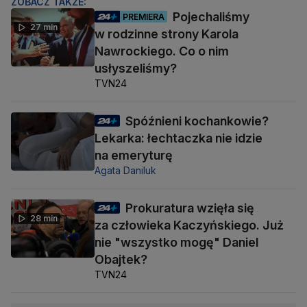
ZOBACZ TAKŻE:
Pojechaliśmy
PREMIERA
27 min
w rodzinne strony Karola
Nawrockiego. Co o nim
usłyszeliśmy?
TVN24
Spóźnieni kochankowie?
Lekarka: łechtaczka nie idzie
na emeryturę
Agata Daniluk
Prokuratura wzięła się
28 min
za człowieka Kaczyńskiego. Już
nie "wszystko mogę" Daniel
Obajtek?
TVN24