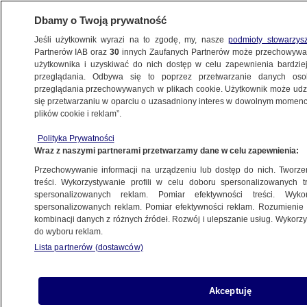
Dbamy o Twoją prywatność
Jeśli użytkownik wyrazi na to zgodę, my, nasze
podmioty stowarzys
Partnerów IAB oraz
30
innych Zaufanych Partnerów może przechowywa
BIZNES
użytkownika i uzyskiwać do nich dostęp w celu zapewnienia bardzi
przeglądania. Odbywa się to poprzez przetwarzanie danych os
przeglądania przechowywanych w plikach cookie. Użytkownik może udzie
się przetwarzaniu w oparciu o uzasadniony interes w dowolnym momencie
ZE ŚWIATA
plików cookie i reklam”.
"Głęboka zależność od Chin". Szykuje
się wojna handlowa?
Polityka Prywatności
Wraz z naszymi partnerami przetwarzamy dane w celu zapewnienia:
Przechowywanie informacji na urządzeniu lub dostęp do nich. Tworzeni
Maja Piotrowska
treści. Wykorzystywanie profili w celu doboru spersonalizowanych tr
25.06.2026, 12:55
spersonalizowanych reklam. Pomiar efektywności treści. Wyko
spersonalizowanych reklam. Pomiar efektywności reklam. Rozumienie o
kombinacji danych z różnych źródeł. Rozwój i ulepszanie usług. Wykor
Posłuchaj artykułu
do wyboru reklam.
Czyta lektor AI
Lista partnerów (dostawców)
Akceptuję