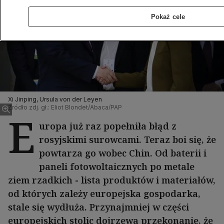
Pokaż cele
Xi Jinping, Ursula von der Leyen
Źródło zdj. gł.: Eliot Blondet/Abaca/PAP
E
uropa już raz popełniła błąd z
rosyjskimi surowcami. Teraz boi się, że
powtarza go wobec Chin. Od baterii i
paneli fotowoltaicznych po metale
ziem rzadkich - lista produktów i materiałów,
od których zależy europejska gospodarka,
stale się wydłuża. Przynajmniej w części
europejskich stolic dojrzewa przekonanie, że