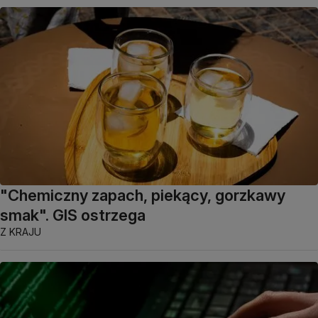
"Chemiczny zapach, piekący, gorzkawy
smak". GIS ostrzega
Z KRAJU