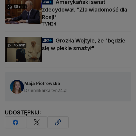
Amerykański senat
38 min
zdecydował. "Zła wiadomość dla
Rosji"
TVN24
Groziła Wojtyle, że "będzie
45 min
się w piekle smażył"
Maja Piotrowska
Dziennikarka tvn24.pl
UDOSTĘPNIJ: