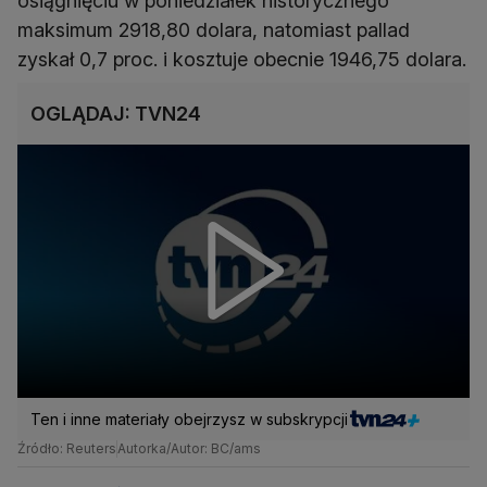
osiągnięciu w poniedziałek historycznego
maksimum 2918,80 dolara, natomiast pallad
zyskał 0,7 proc. i kosztuje obecnie 1946,75 dolara.
OGLĄDAJ: TVN24
Ten i inne materiały obejrzysz w subskrypcji
Źródło: Reuters
Autorka/Autor: BC/ams