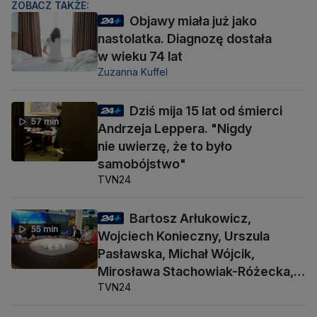
ZOBACZ TAKŻE:
Objawy miała już jako
nastolatka. Diagnozę dostała
w wieku 74 lat
Zuzanna Kuffel
Dziś mija 15 lat od śmierci
57 min
Andrzeja Leppera. "Nigdy
nie uwierzę, że to było
samobójstwo"
TVN24
Bartosz Arłukowicz,
55 min
Wojciech Konieczny, Urszula
Pasławska, Michał Wójcik,
Mirosława Stachowiak-Różecka,
TVN24
Barbara Socha