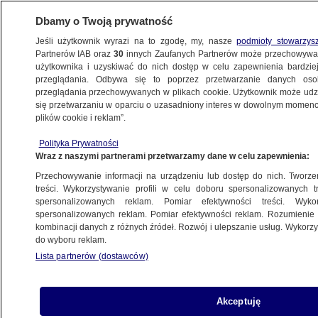
Dbamy o Twoją prywatność
Jeśli użytkownik wyrazi na to zgodę, my, nasze
podmioty stowarzys
Partnerów IAB oraz
30
innych Zaufanych Partnerów może przechowywa
BIZNES
użytkownika i uzyskiwać do nich dostęp w celu zapewnienia bardzi
przeglądania. Odbywa się to poprzez przetwarzanie danych os
przeglądania przechowywanych w plikach cookie. Użytkownik może udzie
ZE ŚWIATA
się przetwarzaniu w oparciu o uzasadniony interes w dowolnym momencie
plików cookie i reklam”.
"Silna, odwrotna korelacja". Padł kolejny
Polityka Prywatności
rekord
Wraz z naszymi partnerami przetwarzamy dane w celu zapewnienia:
Przechowywanie informacji na urządzeniu lub dostęp do nich. Tworzeni
28.01.2026, 08:29
treści. Wykorzystywanie profili w celu doboru spersonalizowanych tr
spersonalizowanych reklam. Pomiar efektywności treści. Wyko
spersonalizowanych reklam. Pomiar efektywności reklam. Rozumienie o
Udostępnij
kombinacji danych z różnych źródeł. Rozwój i ulepszanie usług. Wykor
do wyboru reklam.
Lista partnerów (dostawców)
Akceptuję