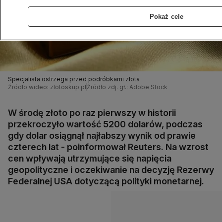
Pokaż cele
Specjalista ostrzega przed podróbkami złota
Źródło wideo: zlotoskup.pl
Źródło zdj. gł.: Adobe Stock
W środę złoto po raz pierwszy w historii
przekroczyło wartość 5200 dolarów, podczas
gdy dolar osiągnął najłabszy wynik od prawie
czterech lat - poinformował Reuters. Na wzrost
cen wpływają utrzymujące się napięcia
geopolityczne i oczekiwanie na decyzję Rezerwy
Federalnej USA dotyczącą polityki monetarnej.