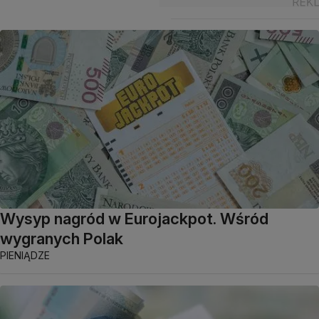
Wysyp nagród w Eurojackpot. Wśród
wygranych Polak
PIENIĄDZE