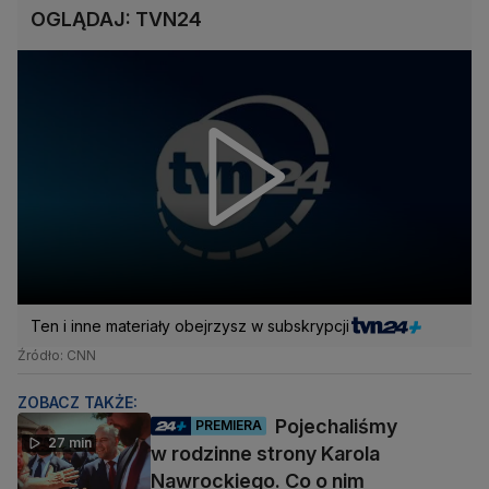
OGLĄDAJ: TVN24
Ten i inne materiały obejrzysz w subskrypcji
Źródło: CNN
ZOBACZ TAKŻE:
Pojechaliśmy
PREMIERA
27 min
w rodzinne strony Karola
Nawrockiego. Co o nim