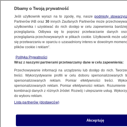
Dbamy o Twoją prywatność
Jeśli użytkownik wyrazi na to zgodę, my, nasze
podmioty stowarzys
Partnerów IAB oraz
30
innych Zaufanych Partnerów może przechowywa
BIZNES
użytkownika i uzyskiwać do nich dostęp w celu zapewnienia bardzi
przeglądania. Odbywa się to poprzez przetwarzanie danych os
przeglądania przechowywanych w plikach cookie. Użytkownik może udzie
ZE ŚWIATA
się przetwarzaniu w oparciu o uzasadniony interes w dowolnym momencie
plików cookie i reklam”.
Spór na szczycie koncernu paliwowego.
Polityka Prywatności
"Sam robiłem sobie kawę"
Wraz z naszymi partnerami przetwarzamy dane w celu zapewnienia:
Przechowywanie informacji na urządzeniu lub dostęp do nich. Tworzeni
Oprac.
Jan Sowa
treści. Wykorzystywanie profili w celu doboru spersonalizowanych tr
spersonalizowanych reklam. Pomiar efektywności treści. Wyko
28.05.2026, 15:45
spersonalizowanych reklam. Pomiar efektywności reklam. Rozumienie o
kombinacji danych z różnych źródeł. Rozwój i ulepszanie usług. Wykor
do wyboru reklam.
Posłuchaj artykułu
Czyta lektor AI
Lista partnerów (dostawców)
Akceptuję