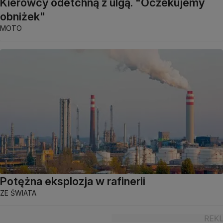
Kierowcy odetchną z ulgą. "Oczekujemy
obniżek"
MOTO
Potężna eksplozja w rafinerii
ZE ŚWIATA