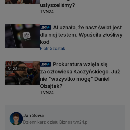
usłyszeliśmy?
TVN24
AI uznała, że nasz świat jest
dla niej testem. Wpuściła złośliwy
kod
Piotr Szostak
Prokuratura wzięła się
28 min
za człowieka Kaczyńskiego. Już
nie "wszystko mogę" Daniel
Obajtek?
TVN24
Jan Sowa
Dziennikarz działu Biznes tvn24.pl