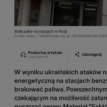
Braki paliw na stacjach w Rosji
Źródło wideo: TVN24
Źródło zdj. gł.: PAP/EPA/MAXIM SHI
Posłuchaj artykułu
Udostępnij
Czyta lektor AI
W wyniku ukraińskich ataków na 
energetyczną na stacjach benz
brakować paliwa. Powszechnym w
czekającym na możliwość zata
puszczać nerwy. Materiał "Faktó