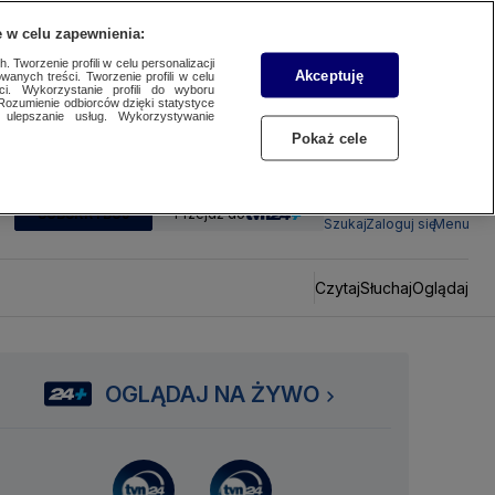
 w celu zapewnienia:
 Tworzenie profili w celu personalizacji
Akceptuję
wanych treści. Tworzenie profili w celu
ci. Wykorzystanie profili do wyboru
Rozumienie odbiorców dzięki statystyce
ulepszanie usług. Wykorzystywanie
Pokaż cele
SUBSKRYBUJ
Przejdź do
Szukaj
Zaloguj się
Menu
Czytaj
Słuchaj
Oglądaj
OGLĄDAJ NA ŻYWO