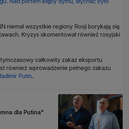
rgu. Nad portem kłęby dymu, słychać było
 niemal wszystkie regiony Rosji borykają się
tawach. Kryzys skomentował również rosyjski
tymczasowy całkowity zakaz eksportu
jest również wprowadzenie pełnego zakazu
adimir Putin
.
mna dla Putina"