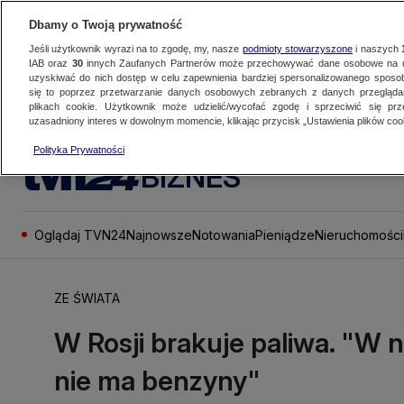
Dbamy o Twoją prywatność
Jeśli użytkownik wyrazi na to zgodę, my, nasze
podmioty stowarzyszone
i naszych
IAB oraz
30
innych Zaufanych Partnerów może przechowywać dane osobowe na ur
uzyskiwać do nich dostęp w celu zapewnienia bardziej spersonalizowanego sposo
się to poprzez przetwarzanie danych osobowych zebranych z danych przegląd
plikach cookie. Użytkownik może udzielić/wycofać zgodę i sprzeciwić się pr
uzasadniony interes w dowolnym momencie, klikając przycisk „Ustawienia plików cook
Polityka Prywatności
BIZNES
Oglądaj TVN24
Najnowsze
Notowania
Pieniądze
Nieruchomości
ZE ŚWIATA
W Rosji brakuje paliwa. "W 
nie ma benzyny"