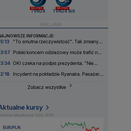
NA ŻYWO
NA ŻYWO
TVN24
TVN24 BiS
NAJNOWSZE INFORMACJE:
15:13
"To smutna rzeczywistość". Tak zmiany
klimatu uderzają w energetykę
13:57
Polski koncern odzieżowy może trafić na
czarną listę w Bangladeszu
13:34
OKI czeka na podpis prezydenta. "Nie
widzę żadnych podstaw do wetowania"
12:18
Incydent na pokładzie Ryanaira. Pasażer
słono zapłaci
Zobacz wszystkie
Aktualne kursy
statnia aktualizacja: Dziś, 13:50
EUR/PLN