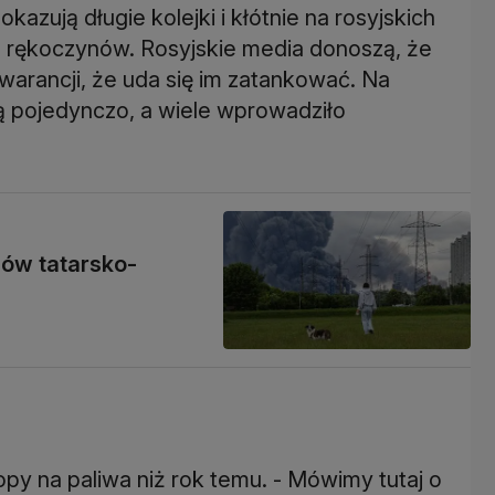
zują długie kolejki i kłótnie na rosyjskich
do rękoczynów. Rosyjskie media donoszą, że
warancji, że uda się im zatankować. Na
 pojedynczo, a wiele wprowadziło
dów tatarsko-
opy na paliwa niż rok temu. - Mówimy tutaj o