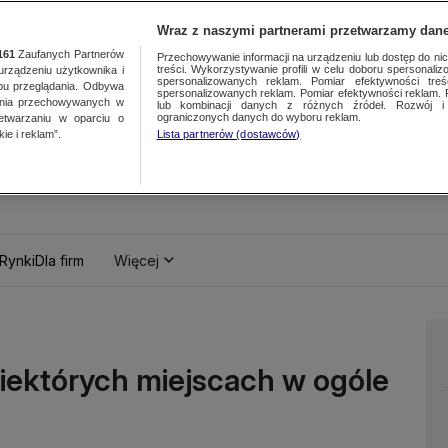
Wraz z naszymi partnerami przetwarzamy dane
161
Zaufanych Partnerów
Przechowywanie informacji na urządzeniu lub dostęp do nich.
treści. Wykorzystywanie profili w celu doboru spersonalizo
ządzeniu użytkownika i
spersonalizowanych reklam. Pomiar efektywności treś
bu przeglądania. Odbywa
spersonalizowanych reklam. Pomiar efektywności reklam. 
ania przechowywanych w
lub kombinacji danych z różnych źródeł. Rozwój i 
ograniczonych danych do wyboru reklam.
zetwarzaniu w oparciu o
ie i reklam”.
Lista partnerów (dostawców)
Rynki
Dla firm
Więcej
niektórych miejscach w ogóle