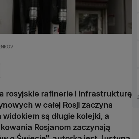
PENKOV
rosyjskie rafinerie i infrastrukturę
ynowych w całej Rosji zaczyna
idokiem są długie kolejki, a
nkowania Rosjanom zaczynają
w o Świecie", autorką jest Justyna