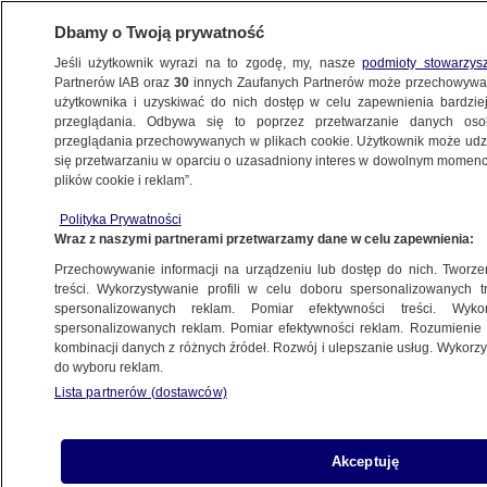
Dbamy o Twoją prywatność
Jeśli użytkownik wyrazi na to zgodę, my, nasze
podmioty stowarzys
Partnerów IAB oraz
30
innych Zaufanych Partnerów może przechowywa
BIZNES
użytkownika i uzyskiwać do nich dostęp w celu zapewnienia bardzi
przeglądania. Odbywa się to poprzez przetwarzanie danych os
przeglądania przechowywanych w plikach cookie. Użytkownik może udzie
ZE ŚWIATA
się przetwarzaniu w oparciu o uzasadniony interes w dowolnym momencie
plików cookie i reklam”.
USA odcinają Kubę od systemów
Polityka Prywatności
płatniczych. "Strategia duszenia"
Wraz z naszymi partnerami przetwarzamy dane w celu zapewnienia:
Przechowywanie informacji na urządzeniu lub dostęp do nich. Tworzeni
Oprac.
Wiktor Knowski
treści. Wykorzystywanie profili w celu doboru spersonalizowanych tr
spersonalizowanych reklam. Pomiar efektywności treści. Wyko
4.06.2026, 09:49
spersonalizowanych reklam. Pomiar efektywności reklam. Rozumienie o
kombinacji danych z różnych źródeł. Rozwój i ulepszanie usług. Wykor
do wyboru reklam.
Posłuchaj artykułu
Czyta lektor AI
Lista partnerów (dostawców)
Akceptuję