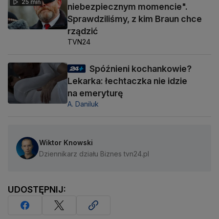
25 min
niebezpiecznym momencie".
Sprawdziliśmy, z kim Braun chce
rządzić
TVN24
Spóźnieni kochankowie?
Lekarka: łechtaczka nie idzie
na emeryturę
A. Daniluk
Wiktor Knowski
Dziennikarz działu Biznes tvn24.pl
UDOSTĘPNIJ: