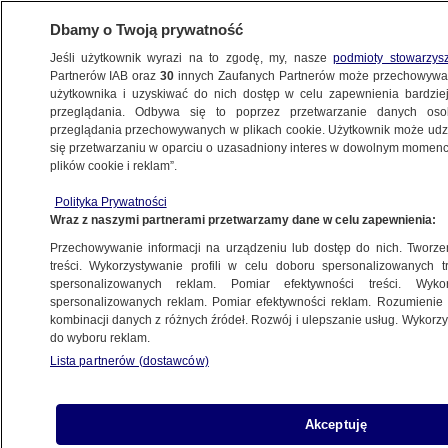
Dbamy o Twoją prywatność
Jeśli użytkownik wyrazi na to zgodę, my, nasze
podmioty stowarzys
Partnerów IAB oraz
30
innych Zaufanych Partnerów może przechowywa
BIZNES
użytkownika i uzyskiwać do nich dostęp w celu zapewnienia bardzi
przeglądania. Odbywa się to poprzez przetwarzanie danych os
przeglądania przechowywanych w plikach cookie. Użytkownik może udzie
ZE ŚWIATA
się przetwarzaniu w oparciu o uzasadniony interes w dowolnym momencie
plików cookie i reklam”.
Kryzys na Kubie coraz głębszy. Przerwy
Polityka Prywatności
w dostawach prądu osiągają 90 godzin
Wraz z naszymi partnerami przetwarzamy dane w celu zapewnienia:
Przechowywanie informacji na urządzeniu lub dostęp do nich. Tworzeni
Oprac.
Alicja Skiba
treści. Wykorzystywanie profili w celu doboru spersonalizowanych tr
spersonalizowanych reklam. Pomiar efektywności treści. Wyko
10.06.2026, 07:44
spersonalizowanych reklam. Pomiar efektywności reklam. Rozumienie o
kombinacji danych z różnych źródeł. Rozwój i ulepszanie usług. Wykor
do wyboru reklam.
Posłuchaj artykułu
Czyta lektor AI
Lista partnerów (dostawców)
Akceptuję