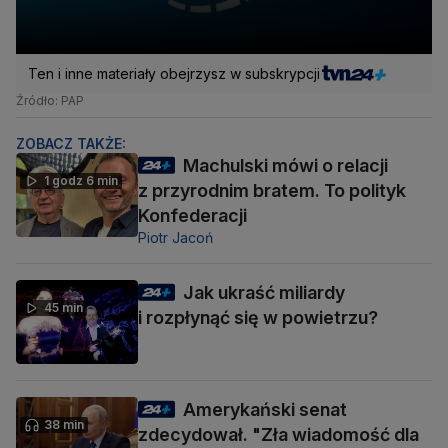
Ten i inne materiały obejrzysz w subskrypcji
Źródło: PAP
ZOBACZ TAKŻE:
Machulski mówi o relacji
1 godz 6 min
z przyrodnim bratem. To polityk
Konfederacji
Piotr Jacoń
Jak ukraść miliardy
45 min
i rozpłynąć się w powietrzu?
Amerykański senat
38 min
zdecydował. "Zła wiadomość dla