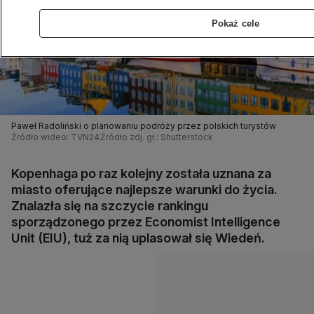
Pokaż cele
Paweł Radoliński o planowaniu podróży przez polskich turystów
Źródło wideo: TVN24
Źródło zdj. gł.: Shutterstock
Kopenhaga po raz kolejny została uznana za
miasto oferujące najlepsze warunki do życia.
Znalazła się na szczycie rankingu
sporządzonego przez Economist Intelligence
Unit (EIU), tuż za nią uplasował się Wiedeń.