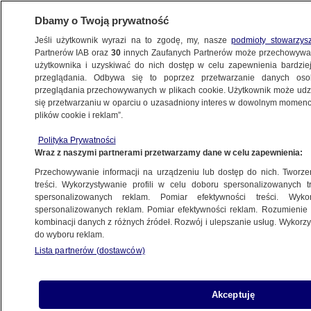
Dbamy o Twoją prywatność
Jeśli użytkownik wyrazi na to zgodę, my, nasze
podmioty stowarzys
Partnerów IAB oraz
30
innych Zaufanych Partnerów może przechowywa
BIZNES
użytkownika i uzyskiwać do nich dostęp w celu zapewnienia bardzi
przeglądania. Odbywa się to poprzez przetwarzanie danych os
przeglądania przechowywanych w plikach cookie. Użytkownik może udzie
ZE ŚWIATA
się przetwarzaniu w oparciu o uzasadniony interes w dowolnym momencie
plików cookie i reklam”.
Oto najlepsze miasta do życia
Polityka Prywatności
Wraz z naszymi partnerami przetwarzamy dane w celu zapewnienia:
Alicja Skiba
Przechowywanie informacji na urządzeniu lub dostęp do nich. Tworzeni
7.07.2026, 19:33
treści. Wykorzystywanie profili w celu doboru spersonalizowanych tr
spersonalizowanych reklam. Pomiar efektywności treści. Wyko
spersonalizowanych reklam. Pomiar efektywności reklam. Rozumienie o
Posłuchaj artykułu
kombinacji danych z różnych źródeł. Rozwój i ulepszanie usług. Wykor
Czyta lektor AI
do wyboru reklam.
Lista partnerów (dostawców)
Akceptuję