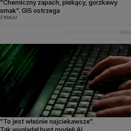
"Chemiczny zapach, piekący, gorzkawy
smak". GIS ostrzega
Z KRAJU
"To jest właśnie najciekawsze".
Tak wyglądał bunt modeli AI