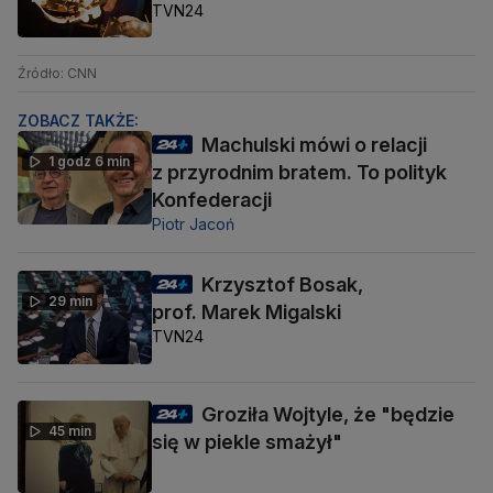
TVN24
Źródło: CNN
ZOBACZ TAKŻE:
Machulski mówi o relacji
1 godz 6 min
z przyrodnim bratem. To polityk
Konfederacji
Piotr Jacoń
Krzysztof Bosak,
29 min
prof. Marek Migalski
TVN24
Groziła Wojtyle, że "będzie
45 min
się w piekle smażył"