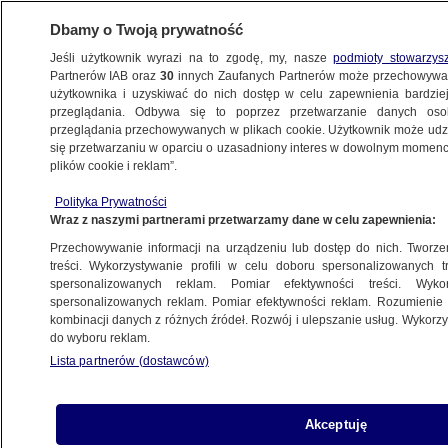
Dbamy o Twoją prywatność
Jeśli użytkownik wyrazi na to zgodę, my, nasze
podmioty stowarzys
Partnerów IAB oraz
30
innych Zaufanych Partnerów może przechowywa
BIZNES
użytkownika i uzyskiwać do nich dostęp w celu zapewnienia bardzi
przeglądania. Odbywa się to poprzez przetwarzanie danych os
przeglądania przechowywanych w plikach cookie. Użytkownik może udzie
ZE ŚWIATA
się przetwarzaniu w oparciu o uzasadniony interes w dowolnym momencie
plików cookie i reklam”.
Jest zielone światło dla ceł UE-USA.
Polityka Prywatności
Komisja podjęła decyzję
Wraz z naszymi partnerami przetwarzamy dane w celu zapewnienia:
Przechowywanie informacji na urządzeniu lub dostęp do nich. Tworzeni
Oprac.
Paulina Karpińska
treści. Wykorzystywanie profili w celu doboru spersonalizowanych tr
spersonalizowanych reklam. Pomiar efektywności treści. Wyko
2.06.2026, 13:51
spersonalizowanych reklam. Pomiar efektywności reklam. Rozumienie o
kombinacji danych z różnych źródeł. Rozwój i ulepszanie usług. Wykor
do wyboru reklam.
Posłuchaj artykułu
Czyta lektor AI
Lista partnerów (dostawców)
Akceptuję