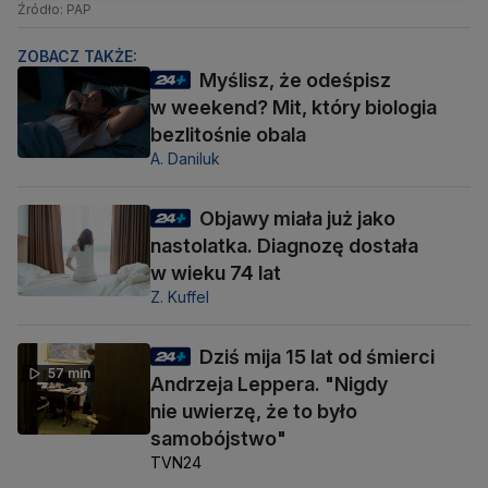
Źródło: PAP
ZOBACZ TAKŻE:
Myślisz, że odeśpisz
w weekend? Mit, który biologia
bezlitośnie obala
A. Daniluk
Objawy miała już jako
nastolatka. Diagnozę dostała
w wieku 74 lat
Z. Kuffel
Dziś mija 15 lat od śmierci
57 min
Andrzeja Leppera. "Nigdy
nie uwierzę, że to było
samobójstwo"
TVN24