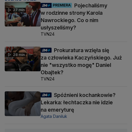
Pojechaliśmy
PREMIERA
27 min
w rodzinne strony Karola
Nawrockiego. Co o nim
usłyszeliśmy?
TVN24
Prokuratura wzięła się
28 min
za człowieka Kaczyńskiego. Już
nie "wszystko mogę" Daniel
Obajtek?
TVN24
Spóźnieni kochankowie?
Lekarka: łechtaczka nie idzie
na emeryturę
Agata Daniluk