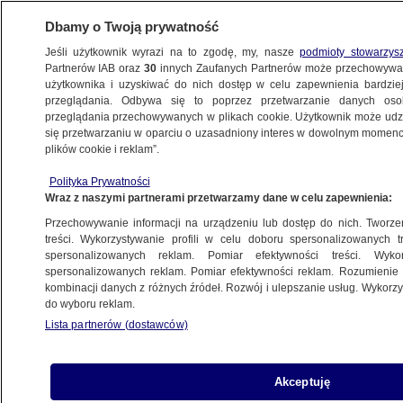
Dbamy o Twoją prywatność
Jeśli użytkownik wyrazi na to zgodę, my, nasze
podmioty stowarzys
Partnerów IAB oraz
30
innych Zaufanych Partnerów może przechowywa
BIZNES
użytkownika i uzyskiwać do nich dostęp w celu zapewnienia bardzi
przeglądania. Odbywa się to poprzez przetwarzanie danych os
przeglądania przechowywanych w plikach cookie. Użytkownik może udzie
ZE ŚWIATA
się przetwarzaniu w oparciu o uzasadniony interes w dowolnym momencie
plików cookie i reklam”.
Lider tanich linii zapowiada przeceny. Chce
Polityka Prywatności
zachęcić podróżnych
Wraz z naszymi partnerami przetwarzamy dane w celu zapewnienia:
Przechowywanie informacji na urządzeniu lub dostęp do nich. Tworzeni
Oprac.
Bartłomiej Ciepielewski
treści. Wykorzystywanie profili w celu doboru spersonalizowanych tr
spersonalizowanych reklam. Pomiar efektywności treści. Wyko
18.05.2026, 21:00
spersonalizowanych reklam. Pomiar efektywności reklam. Rozumienie o
kombinacji danych z różnych źródeł. Rozwój i ulepszanie usług. Wykor
do wyboru reklam.
Posłuchaj artykułu
Czyta lektor AI
Lista partnerów (dostawców)
Akceptuję