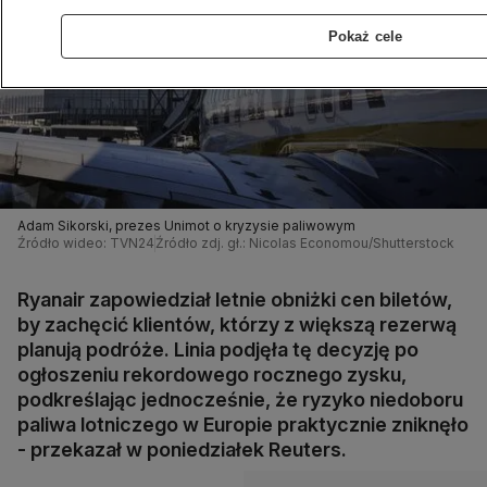
Pokaż cele
Adam Sikorski, prezes Unimot o kryzysie paliwowym
Źródło wideo: TVN24
Źródło zdj. gł.: Nicolas Economou/Shutterstock
Ryanair zapowiedział letnie obniżki cen biletów,
by zachęcić klientów, którzy z większą rezerwą
planują podróże. Linia podjęła tę decyzję po
ogłoszeniu rekordowego rocznego zysku,
podkreślając jednocześnie, że ryzyko niedoboru
paliwa lotniczego w Europie praktycznie zniknęło
- przekazał w poniedziałek Reuters.