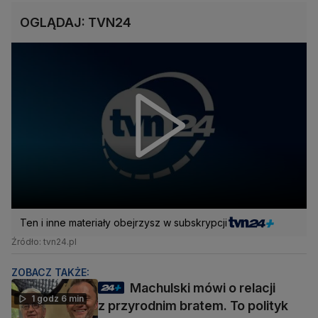
OGLĄDAJ: TVN24
Ten i inne materiały obejrzysz w subskrypcji
Źródło: tvn24.pl
ZOBACZ TAKŻE:
Machulski mówi o relacji
1 godz 6 min
z przyrodnim bratem. To polityk