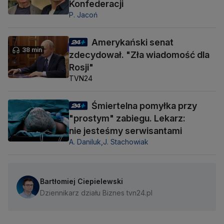
Konfederacji
P. Jacoń
Amerykański senat
38 min
zdecydował. "Zła wiadomość dla
Rosji"
TVN24
Śmiertelna pomyłka przy
"prostym" zabiegu. Lekarz:
nie jesteśmy serwisantami
A. Daniluk,
J. Stachowiak
Bartłomiej Ciepielewski
Dziennikarz działu Biznes tvn24.pl