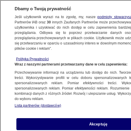
Dbamy o Twoją prywatność
Jeśli użytkownik wyrazi na to zgodę, my, nasze
podmioty stowarzys
Partnerów IAB oraz
30
innych Zaufanych Partnerów może przechowywa
BIZNES
użytkownika i uzyskiwać do nich dostęp w celu zapewnienia bardzi
przeglądania. Odbywa się to poprzez przetwarzanie danych os
przeglądania przechowywanych w plikach cookie. Użytkownik może udzie
Z KRAJU
się przetwarzaniu w oparciu o uzasadniony interes w dowolnym momencie
plików cookie i reklam”.
Wielka wygrana w Lotto. Kumulacja rozbita
Polityka Prywatności
Wraz z naszymi partnerami przetwarzamy dane w celu zapewnienia:
Oprac.
Bartłomiej Ciepielewski
Przechowywanie informacji na urządzeniu lub dostęp do nich. Tworzeni
13.05.2026, 09:36
treści. Wykorzystywanie profili w celu doboru spersonalizowanych tr
spersonalizowanych reklam. Pomiar efektywności treści. Wyko
spersonalizowanych reklam. Pomiar efektywności reklam. Rozumienie o
Posłuchaj artykułu
kombinacji danych z różnych źródeł. Rozwój i ulepszanie usług. Wykor
Czyta lektor AI
do wyboru reklam.
Lista partnerów (dostawców)
Akceptuję