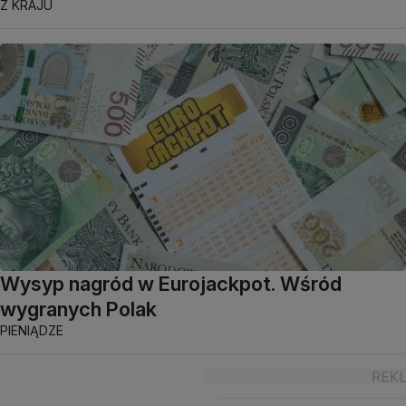
Z KRAJU
Wysyp nagród w Eurojackpot. Wśród
wygranych Polak
PIENIĄDZE