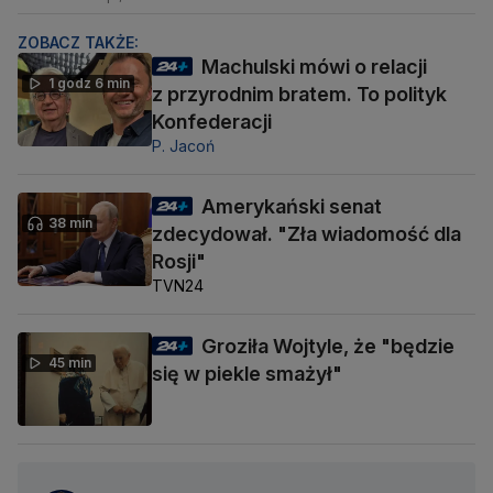
ZOBACZ TAKŻE:
Machulski mówi o relacji
1 godz 6 min
z przyrodnim bratem. To polityk
Konfederacji
P. Jacoń
Amerykański senat
38 min
zdecydował. "Zła wiadomość dla
Rosji"
TVN24
Groziła Wojtyle, że "będzie
45 min
się w piekle smażył"