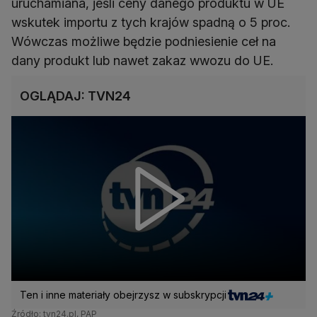
uruchamiana, jeśli ceny danego produktu w UE
wskutek importu z tych krajów spadną o 5 proc.
Wówczas możliwe będzie podniesienie ceł na
dany produkt lub nawet zakaz wwozu do UE.
OGLĄDAJ: TVN24
Ten i inne materiały obejrzysz w subskrypcji
Źródło: tvn24.pl, PAP