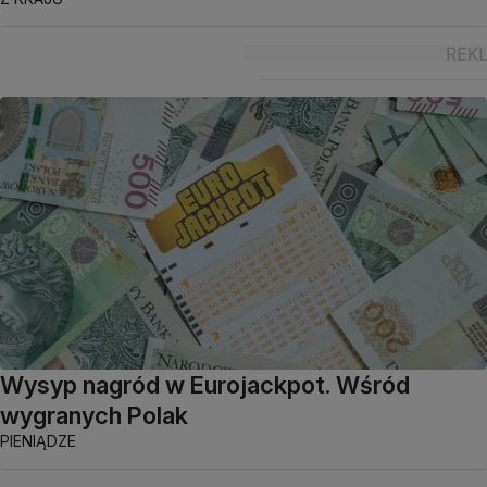
Wysyp nagród w Eurojackpot. Wśród
wygranych Polak
PIENIĄDZE