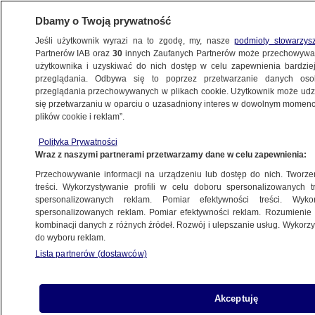
Dbamy o Twoją prywatność
Jeśli użytkownik wyrazi na to zgodę, my, nasze
podmioty stowarzys
Partnerów IAB oraz
30
innych Zaufanych Partnerów może przechowywa
BIZNES
użytkownika i uzyskiwać do nich dostęp w celu zapewnienia bardzi
przeglądania. Odbywa się to poprzez przetwarzanie danych os
przeglądania przechowywanych w plikach cookie. Użytkownik może udzie
Z KRAJU
się przetwarzaniu w oparciu o uzasadniony interes w dowolnym momencie
plików cookie i reklam”.
Polska zaskarżyła do TSUE umowę
Polityka Prywatności
z krajami Mercosur
Wraz z naszymi partnerami przetwarzamy dane w celu zapewnienia:
Przechowywanie informacji na urządzeniu lub dostęp do nich. Tworzeni
Oprac.
Paulina Karpińska
treści. Wykorzystywanie profili w celu doboru spersonalizowanych tr
spersonalizowanych reklam. Pomiar efektywności treści. Wyko
11.05.2026, 10:48
spersonalizowanych reklam. Pomiar efektywności reklam. Rozumienie o
kombinacji danych z różnych źródeł. Rozwój i ulepszanie usług. Wykor
do wyboru reklam.
Posłuchaj artykułu
Czyta lektor AI
Lista partnerów (dostawców)
Akceptuję