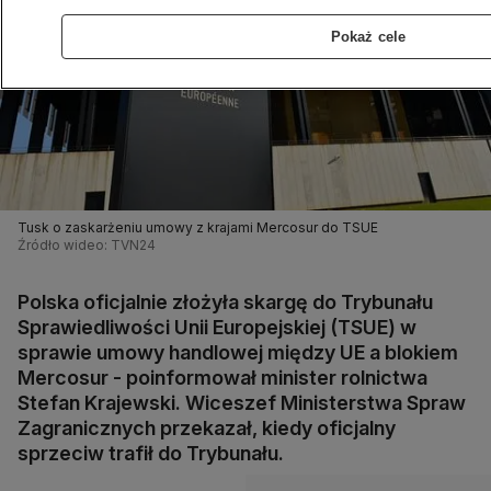
Pokaż cele
Tusk o zaskarżeniu umowy z krajami Mercosur do TSUE
Źródło wideo: TVN24
Polska oficjalnie złożyła skargę do Trybunału
Sprawiedliwości Unii Europejskiej (TSUE) w
sprawie umowy handlowej między UE a blokiem
Mercosur - poinformował minister rolnictwa
Stefan Krajewski. Wiceszef Ministerstwa Spraw
Zagranicznych przekazał, kiedy oficjalny
sprzeciw trafił do Trybunału.