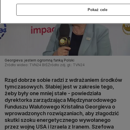
Pokaż cele
Georgieva: jestem ogromną fanką Polski
Źródło wideo: TVN24 BIŚ
Źródło zdj. gł.: TVN24
Rząd dobrze sobie radzi z wdrażaniem środków
tymczasowych. Słabiej jest w zakresie tego,
żeby były one mniej stałe - powiedziała
dyrektorka zarządzająca Międzynarodowego
Funduszu Walutowego Kristalina Georgieva o
wprowadzonych rozwiązaniach, aby złagodzić
skutki szoku energetycznego wywołanego
przez wojnę USA i Izraela z Iranem. Szefowa