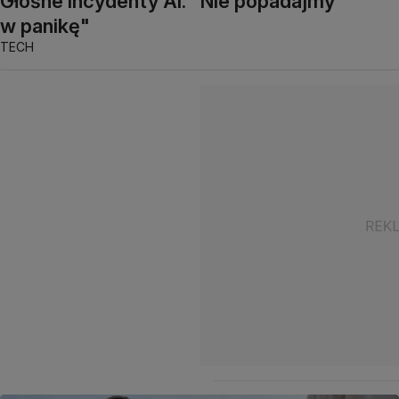
Głośne incydenty AI. "Nie popadajmy
w panikę"
TECH