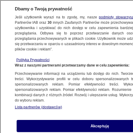
Dbamy o Twoją prywatność
Jeśli użytkownik wyrazi na to zgodę, my, nasze
podmioty stowarzys
Partnerów IAB oraz
30
innych Zaufanych Partnerów może przechowywa
BIZNES
użytkownika i uzyskiwać do nich dostęp w celu zapewnienia bardzi
przeglądania. Odbywa się to poprzez przetwarzanie danych os
przeglądania przechowywanych w plikach cookie. Użytkownik może udzie
Z KRAJU
się przetwarzaniu w oparciu o uzasadniony interes w dowolnym momencie
plików cookie i reklam”.
Szefowa MFW: bogatym wsparcie nie jest
Polityka Prywatności
potrzebne
Wraz z naszymi partnerami przetwarzamy dane w celu zapewnienia:
Przechowywanie informacji na urządzeniu lub dostęp do nich. Tworzeni
Alicja Skiba
treści. Wykorzystywanie profili w celu doboru spersonalizowanych tr
spersonalizowanych reklam. Pomiar efektywności treści. Wyko
13.05.2026, 20:54
spersonalizowanych reklam. Pomiar efektywności reklam. Rozumienie o
kombinacji danych z różnych źródeł. Rozwój i ulepszanie usług. Wykor
do wyboru reklam.
Posłuchaj artykułu
Czyta lektor AI
Lista partnerów (dostawców)
Akceptuję