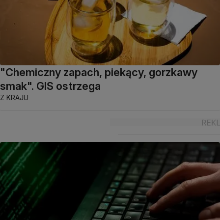
"Chemiczny zapach, piekący, gorzkawy
smak". GIS ostrzega
Z KRAJU