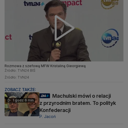
Rozmowa z szefową MFW Kristaliną Gieorgiewą
Źródło: TVN24 BIŚ
Źródło: TVN24
ZOBACZ TAKŻE:
Machulski mówi o relacji
1 godz 6 min
z przyrodnim bratem. To polityk
Konfederacji
P. Jacoń