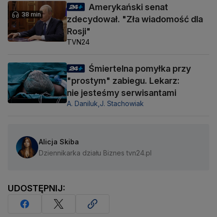
Amerykański senat
38 min
zdecydował. "Zła wiadomość dla
Rosji"
TVN24
Śmiertelna pomyłka przy
"prostym" zabiegu. Lekarz:
nie jesteśmy serwisantami
A. Daniluk,
J. Stachowiak
Alicja Skiba
Dziennikarka działu Biznes tvn24.pl
UDOSTĘPNIJ: