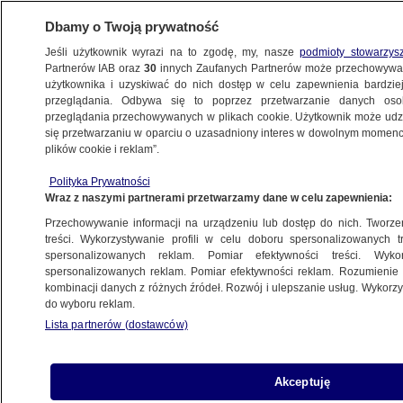
Dbamy o Twoją prywatność
Jeśli użytkownik wyrazi na to zgodę, my, nasze
podmioty stowarzys
Partnerów IAB oraz
30
innych Zaufanych Partnerów może przechowywa
BIZNES
użytkownika i uzyskiwać do nich dostęp w celu zapewnienia bardzi
przeglądania. Odbywa się to poprzez przetwarzanie danych os
przeglądania przechowywanych w plikach cookie. Użytkownik może udzie
Z KRAJU
się przetwarzaniu w oparciu o uzasadniony interes w dowolnym momencie
plików cookie i reklam”.
Polska starzeje się najszybciej
Polityka Prywatności
ze wszystkich unijnych krajów
Wraz z naszymi partnerami przetwarzamy dane w celu zapewnienia:
Przechowywanie informacji na urządzeniu lub dostęp do nich. Tworzeni
Alicja Skiba
treści. Wykorzystywanie profili w celu doboru spersonalizowanych tr
spersonalizowanych reklam. Pomiar efektywności treści. Wyko
21.05.2026, 17:10
spersonalizowanych reklam. Pomiar efektywności reklam. Rozumienie o
kombinacji danych z różnych źródeł. Rozwój i ulepszanie usług. Wykor
do wyboru reklam.
Posłuchaj artykułu
Czyta lektor AI
Lista partnerów (dostawców)
Akceptuję