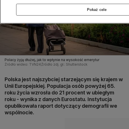
Pokaż cele
Polacy żyją dłużej, jak to wpłynie na wysokość emerytur
Źródło wideo: TVN24
Źródło zdj. gł.: Shutterstock
Polska jest najszybciej starzejącym się krajem w
Unii Europejskiej. Populacja osób powyżej 65.
roku życia wzrosła do 21 procent w ubiegłym
roku - wynika z danych Eurostatu. Instytucja
opublikowała raport dotyczący demografii we
wspólnocie.