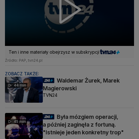
Ten i inne materiały obejrzysz w subskrypcji
Źródło: PAP, tvn24.pl
ZOBACZ TAKŻE:
Waldemar Żurek, Marek
44 min
Magierowski
TVN24
Była mózgiem operacji,
45 min
a później zaginęła z fortuną.
"Istnieje jeden konkretny trop"