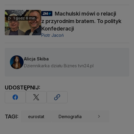
Machulski mówi o relacji
1 godz 6 min
z przyrodnim bratem. To polityk
Konfederacji
Piotr Jacoń
Alicja Skiba
Dziennikarka działu Biznes tvn24.pl
UDOSTĘPNIJ:
TAGI:
eurostat
Demografia