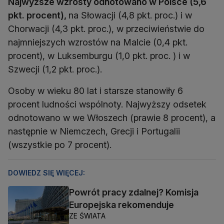
Najwyższe wzrosty odnotowano w Polsce (5,6
pkt. procent),
na Słowacji (4,8 pkt. proc.) i w
Chorwacji (4,3 pkt. proc.), w przeciwieństwie do
najmniejszych wzrostów na Malcie (0,4 pkt.
procent), w Luksemburgu (1,0 pkt. proc. ) i w
Szwecji (1,2 pkt. proc.).
Osoby w wieku 80 lat i starsze stanowiły 6
procent ludności wspólnoty. Najwyższy odsetek
odnotowano w we Włoszech (prawie 8 procent), a
następnie w Niemczech, Grecji i Portugalii
(wszystkie po 7 procent).
DOWIEDZ SIĘ WIĘCEJ:
Powrót pracy zdalnej? Komisja
Europejska rekomenduje
ZE ŚWIATA