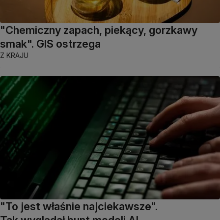
"Chemiczny zapach, piekący, gorzkawy
smak". GIS ostrzega
Z KRAJU
"To jest właśnie najciekawsze".
Tak wyglądał bunt modeli AI