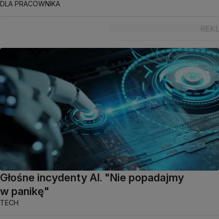
DLA PRACOWNIKA
Głośne incydenty AI. "Nie popadajmy
w panikę"
TECH