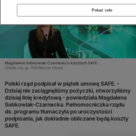
Pokaż cele
Magdalena Sobkowiak-Czarnecka o kosztach SAFE
Źródło zdj. gł.: PAP/Marcin Obara
Polski rząd podpisał w piątek umowę SAFE. -
Dzisiaj nie zaciągnęliśmy pożyczki, otworzyliśmy
dzisiaj linię kredytową - powiedziała Magdalena
Sobkowiak-Czarnecka. Pełnomocniczka rządu
ds. programu tłumaczyła po uroczystości
podpisania, jak dokładnie obliczane będą koszty
SAFE.