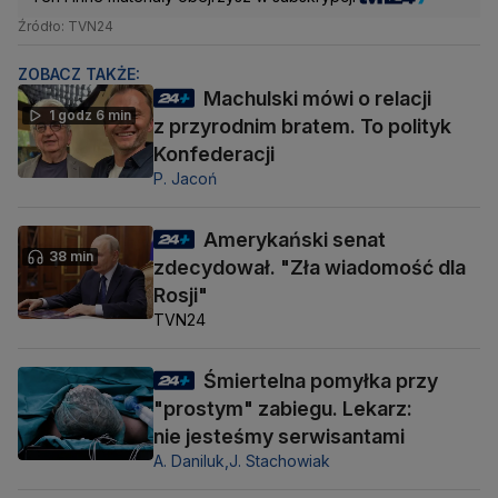
Źródło: TVN24
ZOBACZ TAKŻE:
Machulski mówi o relacji
1 godz 6 min
z przyrodnim bratem. To polityk
Konfederacji
P. Jacoń
Amerykański senat
38 min
zdecydował. "Zła wiadomość dla
Rosji"
TVN24
Śmiertelna pomyłka przy
"prostym" zabiegu. Lekarz:
nie jesteśmy serwisantami
A. Daniluk,
J. Stachowiak