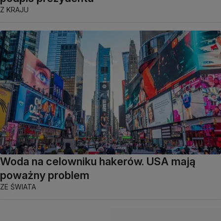
Z KRAJU
Woda na celowniku hakerów. USA mają
poważny problem
ZE ŚWIATA