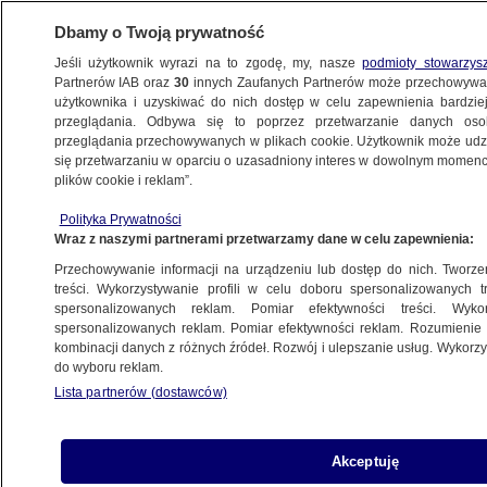
Dbamy o Twoją prywatność
Jeśli użytkownik wyrazi na to zgodę, my, nasze
podmioty stowarzys
Partnerów IAB oraz
30
innych Zaufanych Partnerów może przechowywa
BIZNES
użytkownika i uzyskiwać do nich dostęp w celu zapewnienia bardzi
przeglądania. Odbywa się to poprzez przetwarzanie danych os
przeglądania przechowywanych w plikach cookie. Użytkownik może udzie
Z KRAJU
się przetwarzaniu w oparciu o uzasadniony interes w dowolnym momencie
plików cookie i reklam”.
Ile kosztuje program SAFE? Sobkowiak-
Polityka Prywatności
Czarnecka wyjaśnia
Wraz z naszymi partnerami przetwarzamy dane w celu zapewnienia:
Przechowywanie informacji na urządzeniu lub dostęp do nich. Tworzeni
Wiktor Knowski
treści. Wykorzystywanie profili w celu doboru spersonalizowanych tr
spersonalizowanych reklam. Pomiar efektywności treści. Wyko
8.05.2026, 15:04
spersonalizowanych reklam. Pomiar efektywności reklam. Rozumienie o
kombinacji danych z różnych źródeł. Rozwój i ulepszanie usług. Wykor
do wyboru reklam.
Posłuchaj artykułu
Czyta lektor AI
Lista partnerów (dostawców)
Akceptuję