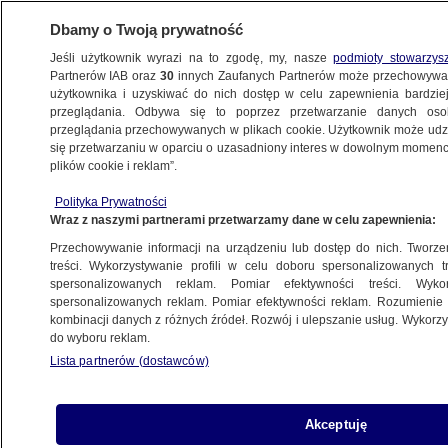
Dbamy o Twoją prywatność
Jeśli użytkownik wyrazi na to zgodę, my, nasze
podmioty stowarzys
Partnerów IAB oraz
30
innych Zaufanych Partnerów może przechowywa
BIZNES
użytkownika i uzyskiwać do nich dostęp w celu zapewnienia bardzi
przeglądania. Odbywa się to poprzez przetwarzanie danych os
przeglądania przechowywanych w plikach cookie. Użytkownik może udzie
Z KRAJU
się przetwarzaniu w oparciu o uzasadniony interes w dowolnym momencie
plików cookie i reklam”.
Kilkadziesiąt serii leku wstrzymanych
Polityka Prywatności
w obrocie
Wraz z naszymi partnerami przetwarzamy dane w celu zapewnienia:
Przechowywanie informacji na urządzeniu lub dostęp do nich. Tworzeni
20.11.2024, 11:31
treści. Wykorzystywanie profili w celu doboru spersonalizowanych tr
spersonalizowanych reklam. Pomiar efektywności treści. Wyko
spersonalizowanych reklam. Pomiar efektywności reklam. Rozumienie o
Udostępnij
kombinacji danych z różnych źródeł. Rozwój i ulepszanie usług. Wykor
do wyboru reklam.
Lista partnerów (dostawców)
Akceptuję