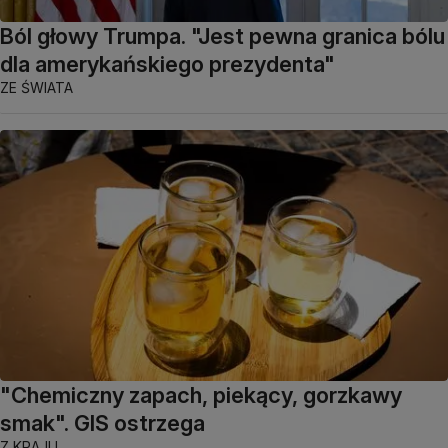
Ból głowy Trumpa. "Jest pewna granica bólu
dla amerykańskiego prezydenta"
ZE ŚWIATA
"Chemiczny zapach, piekący, gorzkawy
smak". GIS ostrzega
Z KRAJU