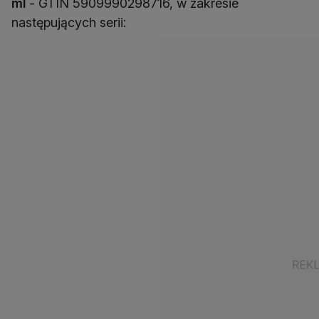
ml
- GTIN 5909990298716, w zakresie
następujących serii: