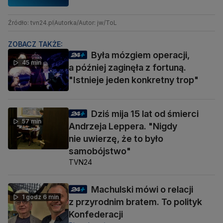
Źródło: tvn24.pl
Autorka/Autor: jw/ToL
ZOBACZ TAKŻE:
Była mózgiem operacji,
45 min
a później zaginęła z fortuną.
"Istnieje jeden konkretny trop"
Dziś mija 15 lat od śmierci
57 min
Andrzeja Leppera. "Nigdy
nie uwierzę, że to było
samobójstwo"
TVN24
Machulski mówi o relacji
1 godz 6 min
z przyrodnim bratem. To polityk
Konfederacji