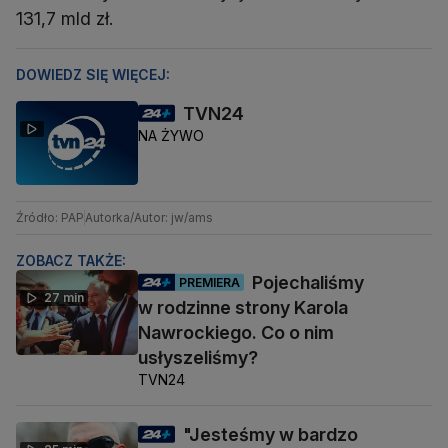
131,7 mld zł.
DOWIEDZ SIĘ WIĘCEJ:
TVN24
NA ŻYWO
Źródło: PAP
Autorka/Autor: jw/ams
ZOBACZ TAKŻE:
Pojechaliśmy
PREMIERA
27 min
w rodzinne strony Karola
Nawrockiego. Co o nim
usłyszeliśmy?
TVN24
"Jesteśmy w bardzo