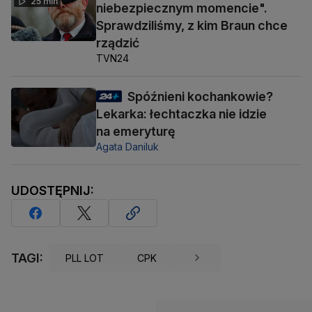
25 min
niebezpiecznym momencie".
Sprawdziliśmy, z kim Braun chce
rządzić
TVN24
Spóźnieni kochankowie?
Lekarka: łechtaczka nie idzie
na emeryturę
Agata Daniluk
UDOSTĘPNIJ:
TAGI:
PLL LOT
CPK