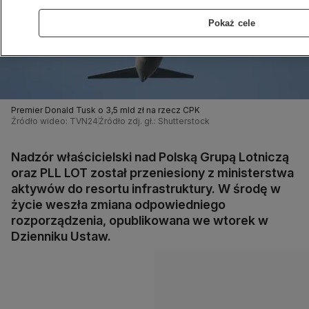
Pokaż cele
Premier Donald Tusk o 3,5 mld zł na rzecz CPK
Źródło wideo: TVN24
Źródło zdj. gł.: Shutterstock
Nadzór właścicielski nad Polską Grupą Lotniczą
oraz PLL LOT został przeniesiony z ministerstwa
aktywów do resortu infrastruktury. W środę w
życie weszła zmiana odpowiedniego
rozporządzenia, opublikowana we wtorek w
Dzienniku Ustaw.