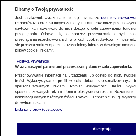
Dbamy o Twoją prywatność
Jeśli użytkownik wyrazi na to zgodę, my, nasze
podmioty stowarzys
Partnerów IAB oraz
30
innych Zaufanych Partnerów może przechowywa
BIZNES
użytkownika i uzyskiwać do nich dostęp w celu zapewnienia bardzi
przeglądania. Odbywa się to poprzez przetwarzanie danych os
przeglądania przechowywanych w plikach cookie. Użytkownik może udzie
Z KRAJU
się przetwarzaniu w oparciu o uzasadniony interes w dowolnym momencie
plików cookie i reklam”.
Polskie Linie Lotnicze LOT z nowym
Polityka Prywatności
nadzorem
Wraz z naszymi partnerami przetwarzamy dane w celu zapewnienia:
Przechowywanie informacji na urządzeniu lub dostęp do nich. Tworzeni
27.11.2024, 13:06
treści. Wykorzystywanie profili w celu doboru spersonalizowanych tr
spersonalizowanych reklam. Pomiar efektywności treści. Wyko
spersonalizowanych reklam. Pomiar efektywności reklam. Rozumienie o
Udostępnij
kombinacji danych z różnych źródeł. Rozwój i ulepszanie usług. Wykor
do wyboru reklam.
Lista partnerów (dostawców)
Akceptuję