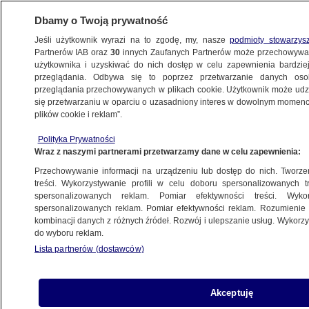
Dbamy o Twoją prywatność
Jeśli użytkownik wyrazi na to zgodę, my, nasze
podmioty stowarzys
Partnerów IAB oraz
30
innych Zaufanych Partnerów może przechowywa
BIZNES
użytkownika i uzyskiwać do nich dostęp w celu zapewnienia bardzi
przeglądania. Odbywa się to poprzez przetwarzanie danych os
przeglądania przechowywanych w plikach cookie. Użytkownik może udzie
Z KRAJU
się przetwarzaniu w oparciu o uzasadniony interes w dowolnym momencie
plików cookie i reklam”.
Podatek od zysków firm paliwowych
Polityka Prywatności
wkrótce. Podano termin
Wraz z naszymi partnerami przetwarzamy dane w celu zapewnienia:
Przechowywanie informacji na urządzeniu lub dostęp do nich. Tworzeni
Alicja Skiba
treści. Wykorzystywanie profili w celu doboru spersonalizowanych tr
spersonalizowanych reklam. Pomiar efektywności treści. Wyko
19.05.2026, 18:53
spersonalizowanych reklam. Pomiar efektywności reklam. Rozumienie o
kombinacji danych z różnych źródeł. Rozwój i ulepszanie usług. Wykor
do wyboru reklam.
Posłuchaj artykułu
Czyta lektor AI
Lista partnerów (dostawców)
Akceptuję