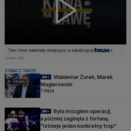
Ten i inne materiały obejrzysz w subskrypcji
Źródło: PAP
ZOBACZ TAKŻE:
Waldemar Żurek, Marek
44 min
Magierowski
TVN24
Była mózgiem operacji,
45 min
a później zaginęła z fortuną.
"Istnieje jeden konkretny trop"