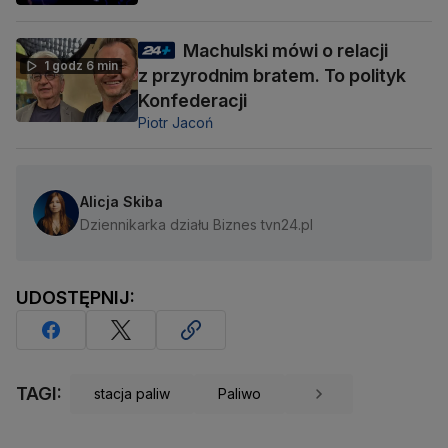
Machulski mówi o relacji
1 godz 6 min
z przyrodnim bratem. To polityk
Konfederacji
Piotr Jacoń
Alicja Skiba
Dziennikarka działu Biznes tvn24.pl
UDOSTĘPNIJ:
TAGI:
stacja paliw
Paliwo