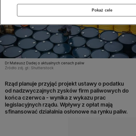
Pokaż cele
Dr Mateusz Dadej o aktualnych cenach paliw
Źródło zdj. gł.: Shutterstock
Rząd planuje przyjąć projekt ustawy o podatku
od nadzwyczajnych zysków firm paliwowych do
końca czerwca - wynika z wykazu prac
legislacyjnych rządu. Wpływy z opłat mają
sfinansować działalnia osłonowe na rynku paliw.