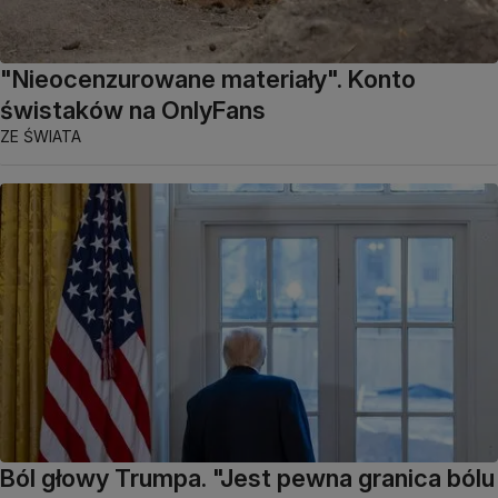
"Nieocenzurowane materiały". Konto
świstaków na OnlyFans
ZE ŚWIATA
Ból głowy Trumpa. "Jest pewna granica bólu