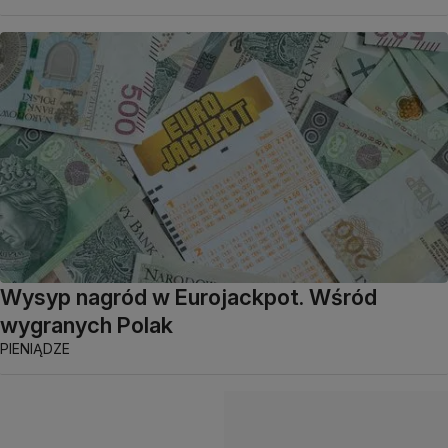
Wysyp nagród w Eurojackpot. Wśród
wygranych Polak
PIENIĄDZE