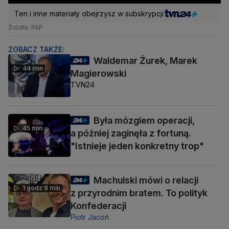
Ten i inne materiały obejrzysz w subskrypcji
Źródło: PAP
ZOBACZ TAKŻE:
Waldemar Żurek, Marek
44 min
Magierowski
TVN24
Była mózgiem operacji,
45 min
a później zaginęła z fortuną.
"Istnieje jeden konkretny trop"
Machulski mówi o relacji
1 godz 6 min
z przyrodnim bratem. To polityk
Konfederacji
Piotr Jacoń