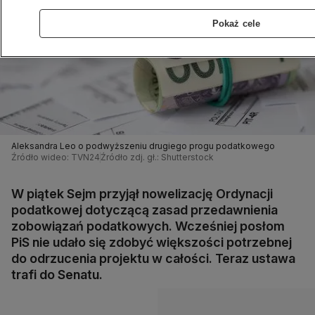
Pokaż cele
Aleksandra Leo o podwyższeniu drugiego progu podatkowego
Źródło wideo: TVN24
Źródło zdj. gł.: Shutterstock
W piątek Sejm przyjął nowelizację Ordynacji
podatkowej dotyczącą zasad przedawnienia
zobowiązań podatkowych. Wcześniej posłom
PiS nie udało się zdobyć większości potrzebnej
do odrzucenia projektu w całości. Teraz ustawa
trafi do Senatu.