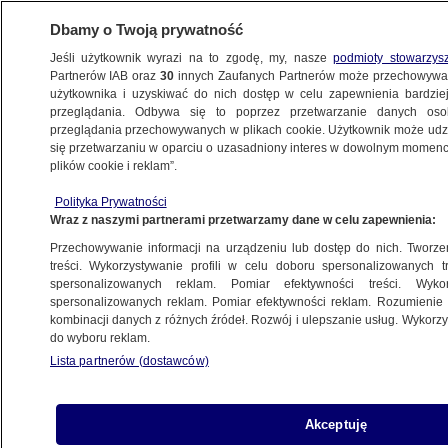
Dbamy o Twoją prywatność
Jeśli użytkownik wyrazi na to zgodę, my, nasze
podmioty stowarzys
Partnerów IAB oraz
30
innych Zaufanych Partnerów może przechowywa
BIZNES
użytkownika i uzyskiwać do nich dostęp w celu zapewnienia bardzi
przeglądania. Odbywa się to poprzez przetwarzanie danych os
przeglądania przechowywanych w plikach cookie. Użytkownik może udzie
Z KRAJU
się przetwarzaniu w oparciu o uzasadniony interes w dowolnym momencie
plików cookie i reklam”.
Nowe zasady przedawnienia podatków.
Polityka Prywatności
Jest decyzja Sejmu
Wraz z naszymi partnerami przetwarzamy dane w celu zapewnienia:
Przechowywanie informacji na urządzeniu lub dostęp do nich. Tworzeni
Oprac.
Bartłomiej Ciepielewski
treści. Wykorzystywanie profili w celu doboru spersonalizowanych tr
spersonalizowanych reklam. Pomiar efektywności treści. Wyko
15.05.2026, 15:42
spersonalizowanych reklam. Pomiar efektywności reklam. Rozumienie o
kombinacji danych z różnych źródeł. Rozwój i ulepszanie usług. Wykor
do wyboru reklam.
Posłuchaj artykułu
Czyta lektor AI
Lista partnerów (dostawców)
Akceptuję