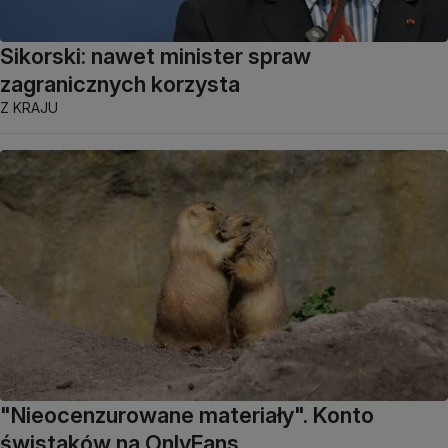
Sikorski: nawet minister spraw
zagranicznych korzysta
Z KRAJU
"Nieocenzurowane materiały". Konto
świstaków na OnlyFans