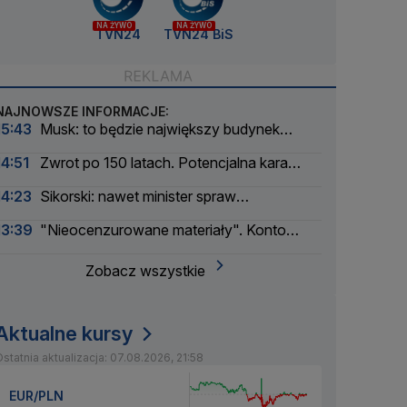
NA ŻYWO
NA ŻYWO
TVN24
TVN24 BiS
NAJNOWSZE INFORMACJE:
15:43
Musk: to będzie największy budynek
świata
14:51
Zwrot po 150 latach. Potencjalna kara
liczona w dziesiątkach tysięcy
14:23
Sikorski: nawet minister spraw
zagranicznych korzysta
13:39
"Nieocenzurowane materiały". Konto
świstaków na OnlyFans
Zobacz wszystkie
Aktualne kursy
statnia aktualizacja: 07.08.2026, 21:58
EUR/PLN