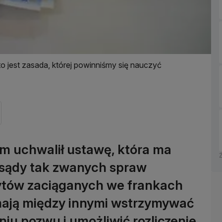
to jest zasada, której powinniśmy się nauczyć
m uchwalił ustawę, która ma
 sądy tak zwanych spraw
ytów zaciąganych we frankach
mają między innymi wstrzymywać
niu pozwu i umożliwić rozliczenie