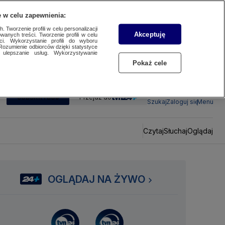
 w celu zapewnienia:
 Tworzenie profili w celu personalizacji
Akceptuję
wanych treści. Tworzenie profili w celu
ci. Wykorzystanie profili do wyboru
Rozumienie odbiorców dzięki statystyce
ulepszanie usług. Wykorzystywanie
Pokaż cele
SUBSKRYBUJ
Przejdź do
Szukaj
Zaloguj się
Menu
Czytaj
Słuchaj
Oglądaj
OGLĄDAJ NA ŻYWO