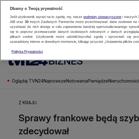
Dbamy o Twoją prywatność
Jeśli użytkownik wyrazi na to zgodę, my, nasze
podmioty stowarzyszone
i naszych
IAB oraz
30
innych Zaufanych Partnerów może przechowywać dane osobowe na ur
uzyskiwać do nich dostęp w celu zapewnienia bardziej spersonalizowanego sposo
się to poprzez przetwarzanie danych osobowych zebranych z danych przegląd
plikach cookie. Użytkownik może udzielić/wycofać zgodę i sprzeciwić się pr
uzasadniony interes w dowolnym momencie, klikając przycisk „Ustawienia plików cook
Polityka Prywatności
BIZNES
Oglądaj TVN24
Najnowsze
Notowania
Pieniądze
Nieruchomości
Z KRAJU
Sprawy frankowe będą szybc
zdecydował