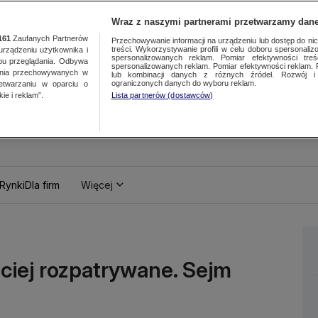
Wraz z naszymi partnerami przetwarzamy dane
161
Zaufanych Partnerów
Przechowywanie informacji na urządzeniu lub dostęp do nich.
treści. Wykorzystywanie profili w celu doboru spersonalizo
ządzeniu użytkownika i
spersonalizowanych reklam. Pomiar efektywności treś
bu przeglądania. Odbywa
spersonalizowanych reklam. Pomiar efektywności reklam. 
ania przechowywanych w
lub kombinacji danych z różnych źródeł. Rozwój i 
ograniczonych danych do wyboru reklam.
zetwarzaniu w oparciu o
ie i reklam”.
Lista partnerów (dostawców)
Rynki
Dla firm
Więcej
iej rozpatrywane. Sejm