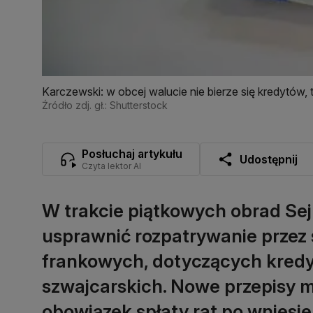
Karczewski: w obcej walucie nie bierze się kredytów, 
Źródło zdj. gł.: Shutterstock
Posłuchaj artykułu
Udostępnij
Czyta lektor AI
W trakcie piątkowych obrad Sej
usprawnić rozpatrywanie przez
frankowych, dotyczących kred
szwajcarskich. Nowe przepisy 
obowiązek spłaty rat po wniesie