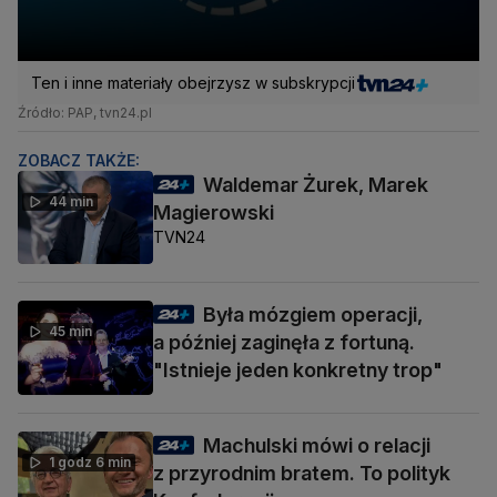
Ten i inne materiały obejrzysz w subskrypcji
Źródło: PAP, tvn24.pl
ZOBACZ TAKŻE:
Waldemar Żurek, Marek
44 min
Magierowski
TVN24
Była mózgiem operacji,
45 min
a później zaginęła z fortuną.
"Istnieje jeden konkretny trop"
Machulski mówi o relacji
1 godz 6 min
z przyrodnim bratem. To polityk