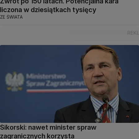
Zwrot po 150 latach. Potencjalna kara
liczona w dziesiątkach tysięcy
ZE ŚWIATA
Sikorski: nawet minister spraw
zagranicznych korzysta