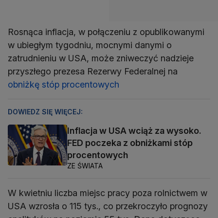
Rosnąca inflacja, w połączeniu z opublikowanymi
w ubiegłym tygodniu, mocnymi danymi o
zatrudnieniu w USA, może zniweczyć nadzieje
przyszłego prezesa Rezerwy Federalnej na
obniżkę stóp procentowych
DOWIEDZ SIĘ WIĘCEJ:
Inflacja w USA wciąż za wysoko.
FED poczeka z obniżkami stóp
procentowych
ZE ŚWIATA
W kwietniu liczba miejsc pracy poza rolnictwem w
USA wzrosła o 115 tys., co przekroczyło prognozy