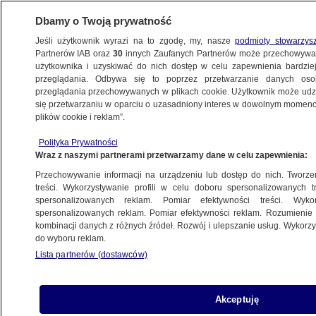
Dbamy o Twoją prywatność
Jeśli użytkownik wyrazi na to zgodę, my, nasze
podmioty stowarzys
Partnerów IAB oraz
30
innych Zaufanych Partnerów może przechowywa
BIZNES
użytkownika i uzyskiwać do nich dostęp w celu zapewnienia bardzi
przeglądania. Odbywa się to poprzez przetwarzanie danych os
przeglądania przechowywanych w plikach cookie. Użytkownik może udzie
Z KRAJU
się przetwarzaniu w oparciu o uzasadniony interes w dowolnym momencie
plików cookie i reklam”.
Trump w Chinach, wymiana szefa FED
Polityka Prywatności
i PKB Polski. Taki będzie tydzień
Wraz z naszymi partnerami przetwarzamy dane w celu zapewnienia:
w gospodarce
Przechowywanie informacji na urządzeniu lub dostęp do nich. Tworzeni
treści. Wykorzystywanie profili w celu doboru spersonalizowanych tr
spersonalizowanych reklam. Pomiar efektywności treści. Wyko
Oprac.
Paulina Karpińska
spersonalizowanych reklam. Pomiar efektywności reklam. Rozumienie o
11.05.2026, 08:18
kombinacji danych z różnych źródeł. Rozwój i ulepszanie usług. Wykor
do wyboru reklam.
Lista partnerów (dostawców)
Posłuchaj artykułu
Czyta lektor AI
Akceptuję