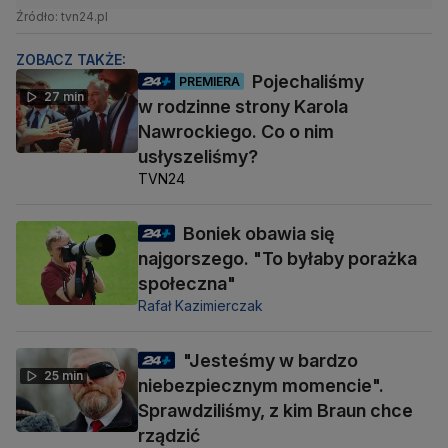
Źródło: tvn24.pl
ZOBACZ TAKŻE:
Pojechaliśmy
PREMIERA
27 min
w rodzinne strony Karola
Nawrockiego. Co o nim
usłyszeliśmy?
TVN24
Boniek obawia się
najgorszego. "To byłaby porażka
społeczna"
Rafał Kazimierczak
"Jesteśmy w bardzo
25 min
niebezpiecznym momencie".
Sprawdziliśmy, z kim Braun chce
rządzić