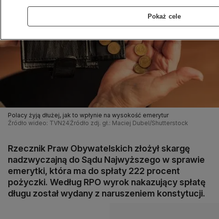
Pokaż cele
Polacy żyją dłużej, jak to wpłynie na wysokość emerytur
Źródło wideo: TVN24
Źródło zdj. gł.: Maciej Dubel/Shutterstock
Rzecznik Praw Obywatelskich złożył skargę
nadzwyczajną do Sądu Najwyższego w sprawie
emerytki, która ma do spłaty 222 procent
pożyczki. Według RPO wyrok nakazujący spłatę
długu został wydany z naruszeniem konstytucji.