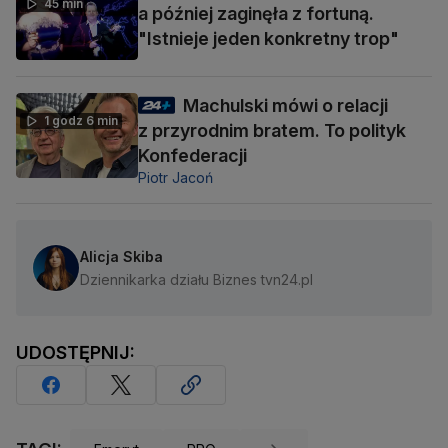
45 min
a później zaginęła z fortuną.
"Istnieje jeden konkretny trop"
Machulski mówi o relacji
1 godz 6 min
z przyrodnim bratem. To polityk
Konfederacji
Piotr Jacoń
Alicja Skiba
Dziennikarka działu Biznes tvn24.pl
UDOSTĘPNIJ: