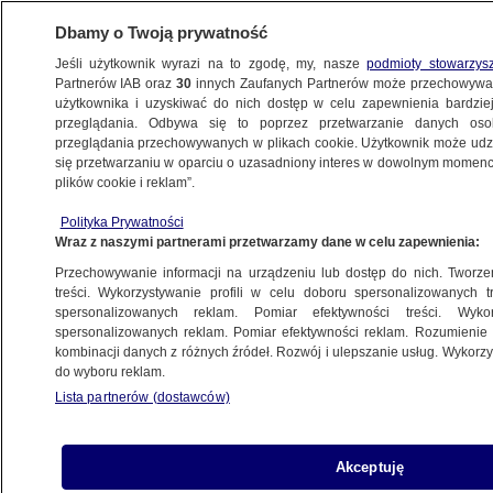
Dbamy o Twoją prywatność
Jeśli użytkownik wyrazi na to zgodę, my, nasze
podmioty stowarzys
Partnerów IAB oraz
30
innych Zaufanych Partnerów może przechowywa
BIZNES
użytkownika i uzyskiwać do nich dostęp w celu zapewnienia bardzi
przeglądania. Odbywa się to poprzez przetwarzanie danych os
przeglądania przechowywanych w plikach cookie. Użytkownik może udzie
Z KRAJU
się przetwarzaniu w oparciu o uzasadniony interes w dowolnym momencie
plików cookie i reklam”.
Pożyczyła 25 tysięcy, prawdopodobnie
Polityka Prywatności
nigdy nie spłaci długu. Skarga
Wraz z naszymi partnerami przetwarzamy dane w celu zapewnienia:
nadzwyczajna
Przechowywanie informacji na urządzeniu lub dostęp do nich. Tworzeni
treści. Wykorzystywanie profili w celu doboru spersonalizowanych tr
spersonalizowanych reklam. Pomiar efektywności treści. Wyko
Oprac.
Alicja Skiba
spersonalizowanych reklam. Pomiar efektywności reklam. Rozumienie o
4.04.2026, 12:05
kombinacji danych z różnych źródeł. Rozwój i ulepszanie usług. Wykor
do wyboru reklam.
Lista partnerów (dostawców)
Posłuchaj artykułu
Czyta lektor AI
Akceptuję