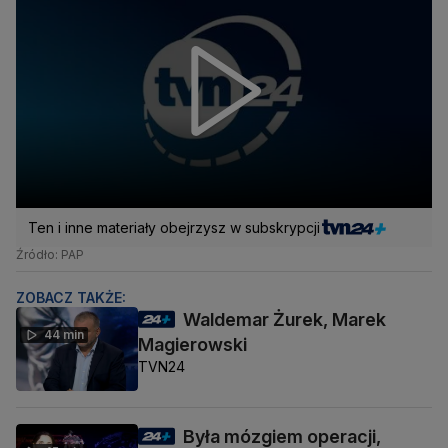
Ten i inne materiały obejrzysz w subskrypcji
Źródło: PAP
ZOBACZ TAKŻE:
Waldemar Żurek, Marek
44 min
Magierowski
TVN24
Była mózgiem operacji,