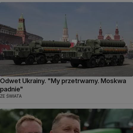
Odwet Ukrainy. "My przetrwamy. Moskwa
padnie"
ZE ŚWIATA