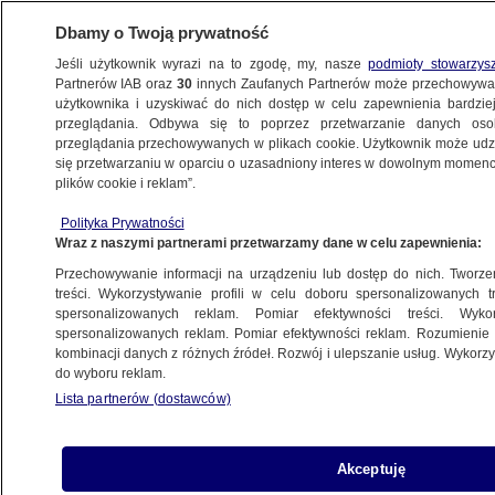
Dbamy o Twoją prywatność
Jeśli użytkownik wyrazi na to zgodę, my, nasze
podmioty stowarzys
Partnerów IAB oraz
30
innych Zaufanych Partnerów może przechowywa
BIZNES
użytkownika i uzyskiwać do nich dostęp w celu zapewnienia bardzi
przeglądania. Odbywa się to poprzez przetwarzanie danych os
przeglądania przechowywanych w plikach cookie. Użytkownik może udzie
Z KRAJU
się przetwarzaniu w oparciu o uzasadniony interes w dowolnym momencie
plików cookie i reklam”.
Donald Tusk na Impact'26: Polska
Polityka Prywatności
to najlepsze miejsce na ziemi
Wraz z naszymi partnerami przetwarzamy dane w celu zapewnienia:
Przechowywanie informacji na urządzeniu lub dostęp do nich. Tworzeni
Bartłomiej Ciepielewski
treści. Wykorzystywanie profili w celu doboru spersonalizowanych tr
spersonalizowanych reklam. Pomiar efektywności treści. Wyko
13.05.2026, 11:03
spersonalizowanych reklam. Pomiar efektywności reklam. Rozumienie o
kombinacji danych z różnych źródeł. Rozwój i ulepszanie usług. Wykor
do wyboru reklam.
Posłuchaj artykułu
Czyta lektor AI
Lista partnerów (dostawców)
Akceptuję