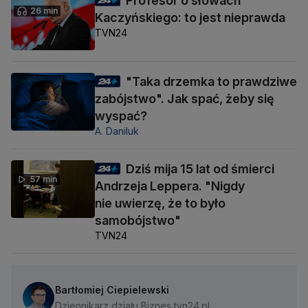
Profesor o słowach
26 min
Kaczyńskiego: to jest nieprawda
TVN24
"Taka drzemka to prawdziwe
zabójstwo". Jak spać, żeby się
wyspać?
A. Daniluk
Dziś mija 15 lat od śmierci
57 min
Andrzeja Leppera. "Nigdy
nie uwierzę, że to było
samobójstwo"
TVN24
Bartłomiej Ciepielewski
Dziennikarz działu Biznes tvn24.pl