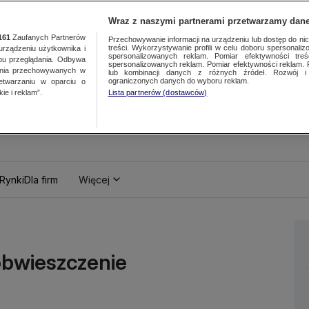
Wraz z naszymi partnerami przetwarzamy dane
161
Zaufanych Partnerów
Przechowywanie informacji na urządzeniu lub dostęp do nich.
treści. Wykorzystywanie profili w celu doboru spersonalizo
ządzeniu użytkownika i
spersonalizowanych reklam. Pomiar efektywności treś
bu przeglądania. Odbywa
spersonalizowanych reklam. Pomiar efektywności reklam. 
ania przechowywanych w
lub kombinacji danych z różnych źródeł. Rozwój i 
ograniczonych danych do wyboru reklam.
zetwarzaniu w oparciu o
ie i reklam”.
Lista partnerów (dostawców)
Rynki
Dla firm
Więcej
obwieszczenie