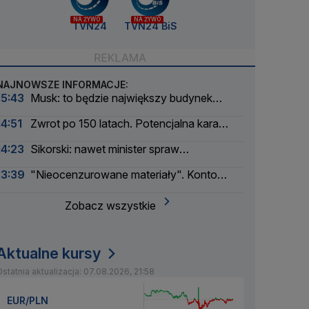
NA ŻYWO
NA ŻYWO
TVN24
TVN24 BiS
NAJNOWSZE INFORMACJE:
15:43
Musk: to będzie największy budynek
świata
14:51
Zwrot po 150 latach. Potencjalna kara
liczona w dziesiątkach tysięcy
14:23
Sikorski: nawet minister spraw
zagranicznych korzysta
13:39
"Nieocenzurowane materiały". Konto
świstaków na OnlyFans
Zobacz wszystkie
Aktualne kursy
statnia aktualizacja: 07.08.2026, 21:58
EUR/PLN