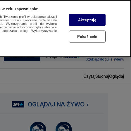
 w celu zapewnienia:
 Tworzenie profili w celu personalizacji
Akceptuję
wanych treści. Tworzenie profili w celu
ci. Wykorzystanie profili do wyboru
Rozumienie odbiorców dzięki statystyce
ulepszanie usług. Wykorzystywanie
Pokaż cele
SUBSKRYBUJ
Przejdź do
Szukaj
Zaloguj się
Menu
Czytaj
Słuchaj
Oglądaj
OGLĄDAJ NA ŻYWO