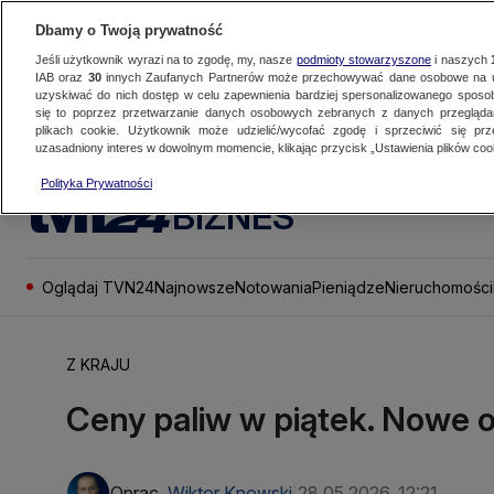
Dbamy o Twoją prywatność
Jeśli użytkownik wyrazi na to zgodę, my, nasze
podmioty stowarzyszone
i naszych
IAB oraz
30
innych Zaufanych Partnerów może przechowywać dane osobowe na ur
uzyskiwać do nich dostęp w celu zapewnienia bardziej spersonalizowanego sposo
się to poprzez przetwarzanie danych osobowych zebranych z danych przegląd
plikach cookie. Użytkownik może udzielić/wycofać zgodę i sprzeciwić się pr
uzasadniony interes w dowolnym momencie, klikając przycisk „Ustawienia plików cook
Polityka Prywatności
BIZNES
Oglądaj TVN24
Najnowsze
Notowania
Pieniądze
Nieruchomości
Z KRAJU
Ceny paliw w piątek. Nowe 
Oprac.
Wiktor Knowski
28.05.2026, 12:21
|