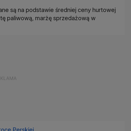
ane są na podstawie średniej ceny hurtowej
łatę paliwową, marżę sprzedażową w
oce Perskiej