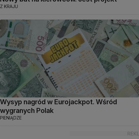
Z KRAJU
Wysyp nagród w Eurojackpot. Wśród
wygranych Polak
PIENIĄDZE