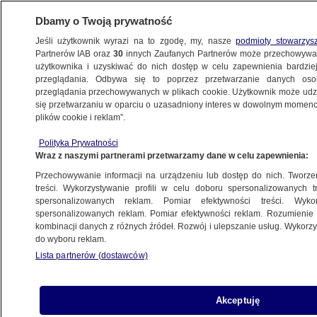
Dbamy o Twoją prywatność
Jeśli użytkownik wyrazi na to zgodę, my, nasze
podmioty stowarzys
Partnerów IAB oraz
30
innych Zaufanych Partnerów może przechowywa
BIZNES
użytkownika i uzyskiwać do nich dostęp w celu zapewnienia bardzi
przeglądania. Odbywa się to poprzez przetwarzanie danych os
przeglądania przechowywanych w plikach cookie. Użytkownik może udzie
Z KRAJU
się przetwarzaniu w oparciu o uzasadniony interes w dowolnym momencie
plików cookie i reklam”.
Ceny na stacjach w piątek. Nowe
Polityka Prywatności
obwieszczenie
Wraz z naszymi partnerami przetwarzamy dane w celu zapewnienia:
Przechowywanie informacji na urządzeniu lub dostęp do nich. Tworzeni
Oprac.
Wiktor Knowski
treści. Wykorzystywanie profili w celu doboru spersonalizowanych tr
spersonalizowanych reklam. Pomiar efektywności treści. Wyko
11.06.2026, 12:06
spersonalizowanych reklam. Pomiar efektywności reklam. Rozumienie o
kombinacji danych z różnych źródeł. Rozwój i ulepszanie usług. Wykor
do wyboru reklam.
Posłuchaj artykułu
Czyta lektor AI
Lista partnerów (dostawców)
Akceptuję