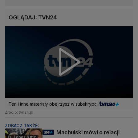
OGLĄDAJ: TVN24
Ten i inne materiały obejrzysz w subskrypcji
Źródło: tvn24.pl
ZOBACZ TAKŻE:
Machulski mówi o relacji
1 godz 6 min