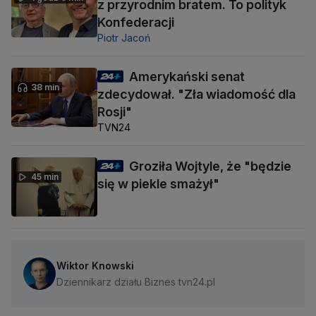
z przyrodnim bratem. To polityk
Konfederacji
Piotr Jacoń
Amerykański senat
38 min
zdecydował. "Zła wiadomość dla
Rosji"
TVN24
Groziła Wojtyle, że "będzie
45 min
się w piekle smażył"
Wiktor Knowski
Dziennikarz działu Biznes tvn24.pl