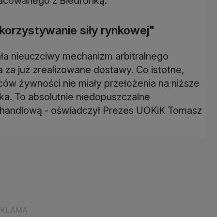
racowanego z Biedronką.
korzystywanie siły rynkowej"
ła nieuczciwy mechanizm arbitralnego
za już zrealizowane dostawy. Co istotne,
w żywności nie miały przełożenia na niższe
ka. To absolutnie niedopuszczalne
ć handlową - oświadczył Prezes UOKiK Tomasz