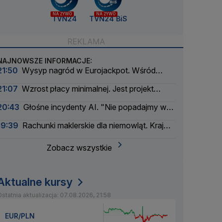
NA ŻYWO
NA ŻYWO
TVN24
TVN24 BiS
NAJNOWSZE INFORMACJE:
21:50
Wysyp nagród w Eurojackpot. Wśród
wygranych Polak
21:07
Wzrost płacy minimalnej. Jest projekt
rządu
20:43
Głośne incydenty AI. "Nie popadajmy w
panikę"
19:39
Rachunki maklerskie dla niemowląt. Kraj
myśli pokoleniowo
Zobacz wszystkie
Aktualne kursy
statnia aktualizacja: 07.08.2026, 21:58
EUR/PLN