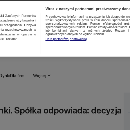
Wraz z naszymi partnerami przetwarzamy dane
161
Zaufanych Partnerów
Przechowywanie informacji na urządzeniu lub dostęp do nich.
treści. Wykorzystywanie profili w celu doboru spersonalizo
ządzeniu użytkownika i
spersonalizowanych reklam. Pomiar efektywności treś
bu przeglądania. Odbywa
spersonalizowanych reklam. Pomiar efektywności reklam. 
ania przechowywanych w
lub kombinacji danych z różnych źródeł. Rozwój i 
ograniczonych danych do wyboru reklam.
zetwarzaniu w oparciu o
ie i reklam”.
Lista partnerów (dostawców)
Rynki
Dla firm
Więcej
nki. Spółka odpowiada: decyzja