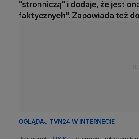
"stronniczą" i dodaje, że jest 
faktycznych". Zapowiada też do
OGLĄDAJ TVN24 W INTERNECIE
Jak podał
UOKiK
, z informacji zebranych