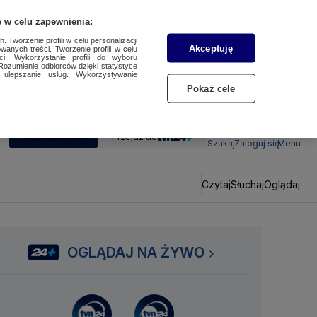
 w celu zapewnienia:
 Tworzenie profili w celu personalizacji
Akceptuję
wanych treści. Tworzenie profili w celu
ci. Wykorzystanie profili do wyboru
Rozumienie odbiorców dzięki statystyce
ulepszanie usług. Wykorzystywanie
Pokaż cele
SUBSKRYBUJ
Przejdź do
Szukaj
Zaloguj się
Menu
Czytaj
Słuchaj
Oglądaj
OGLĄDAJ NA ŻYWO