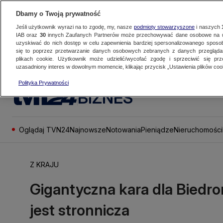
Dbamy o Twoją prywatność
Jeśli użytkownik wyrazi na to zgodę, my, nasze
podmioty stowarzyszone
i naszych
IAB oraz
30
innych Zaufanych Partnerów może przechowywać dane osobowe na ur
uzyskiwać do nich dostęp w celu zapewnienia bardziej spersonalizowanego sposo
się to poprzez przetwarzanie danych osobowych zebranych z danych przegląd
plikach cookie. Użytkownik może udzielić/wycofać zgodę i sprzeciwić się pr
uzasadniony interes w dowolnym momencie, klikając przycisk „Ustawienia plików cook
Polityka Prywatności
BIZNES
Oglądaj TVN24
Najnowsze
Notowania
Pieniądze
Nieruchomości
Z KRAJU
Gigantyczna kara dla Biedro
jest stronnicza