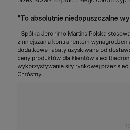
przekraczała 20 proc. całego obrotu wyp
"To absolutnie niedopuszczalne wy
- Spółka Jeronimo Martins Polska stosowa
zmniejszania kontrahentom wynagrodzenia 
dodatkowe rabaty uzyskiwane od dostawcó
ceny produktów dla klientów sieci Biedron
wykorzystywanie siły rynkowej przez sie
Chróstny.