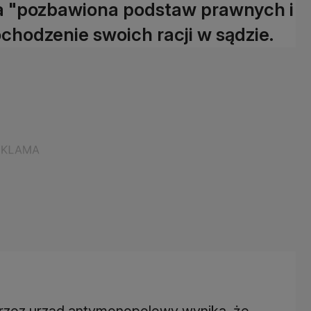
ona "pozbawiona podstaw prawnych i
chodzenie swoich racji w sądzie.
 przez urząd antymonopolowy wynika, że