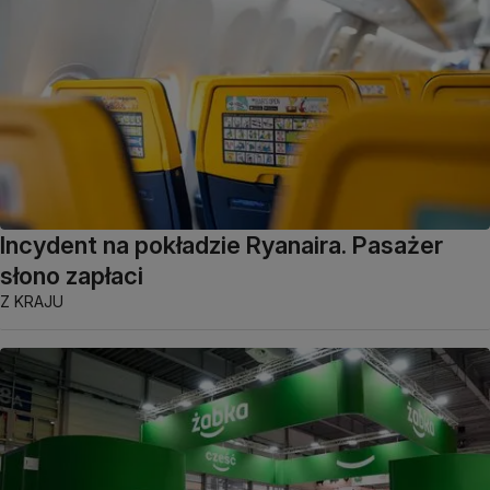
Incydent na pokładzie Ryanaira. Pasażer
słono zapłaci
Z KRAJU