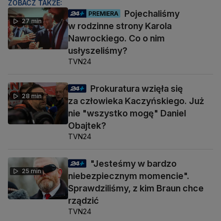
ZOBACZ TAKŻE:
Pojechaliśmy
PREMIERA
27 min
w rodzinne strony Karola
Nawrockiego. Co o nim
usłyszeliśmy?
TVN24
Prokuratura wzięła się
28 min
za człowieka Kaczyńskiego. Już
nie "wszystko mogę" Daniel
Obajtek?
TVN24
"Jesteśmy w bardzo
25 min
niebezpiecznym momencie".
Sprawdziliśmy, z kim Braun chce
rządzić
TVN24