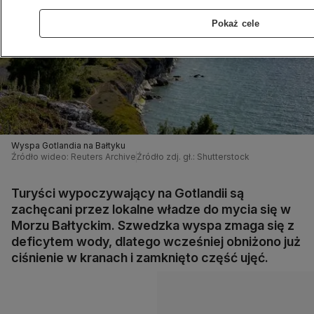
Pokaż cele
Wyspa Gotlandia na Bałtyku
Źródło wideo: Reuters Archive
Źródło zdj. gł.: Shutterstock
Turyści wypoczywający na Gotlandii są
zachęcani przez lokalne władze do mycia się w
Morzu Bałtyckim. Szwedzka wyspa zmaga się z
deficytem wody, dlatego wcześniej obniżono już
ciśnienie w kranach i zamknięto część ujęć.