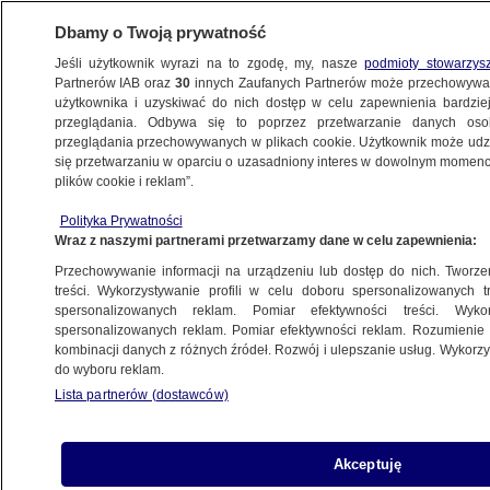
Dbamy o Twoją prywatność
Jeśli użytkownik wyrazi na to zgodę, my, nasze
podmioty stowarzys
Partnerów IAB oraz
30
innych Zaufanych Partnerów może przechowywa
BIZNES
użytkownika i uzyskiwać do nich dostęp w celu zapewnienia bardzi
przeglądania. Odbywa się to poprzez przetwarzanie danych os
przeglądania przechowywanych w plikach cookie. Użytkownik może udzie
TURYSTYKA
się przetwarzaniu w oparciu o uzasadniony interes w dowolnym momencie
plików cookie i reklam”.
Niedobory wody. Apelują do turystów
Polityka Prywatności
o kąpiel w morzu
Wraz z naszymi partnerami przetwarzamy dane w celu zapewnienia:
Przechowywanie informacji na urządzeniu lub dostęp do nich. Tworzeni
Oprac.
Jan Sowa
treści. Wykorzystywanie profili w celu doboru spersonalizowanych tr
spersonalizowanych reklam. Pomiar efektywności treści. Wyko
5.07.2026, 12:41
spersonalizowanych reklam. Pomiar efektywności reklam. Rozumienie o
kombinacji danych z różnych źródeł. Rozwój i ulepszanie usług. Wykor
do wyboru reklam.
Posłuchaj artykułu
Czyta lektor AI
Lista partnerów (dostawców)
Akceptuję