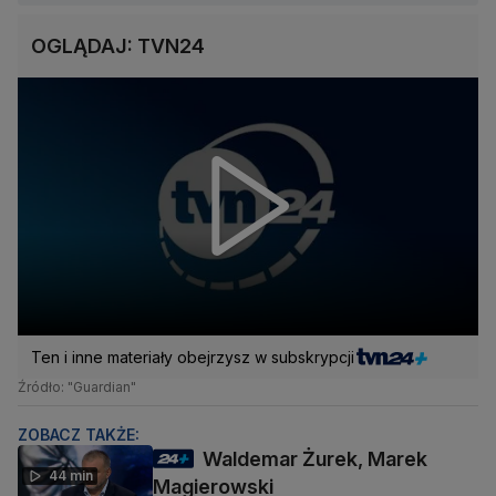
OGLĄDAJ: TVN24
Ten i inne materiały obejrzysz w subskrypcji
Źródło: "Guardian"
ZOBACZ TAKŻE:
Waldemar Żurek, Marek
44 min
Magierowski