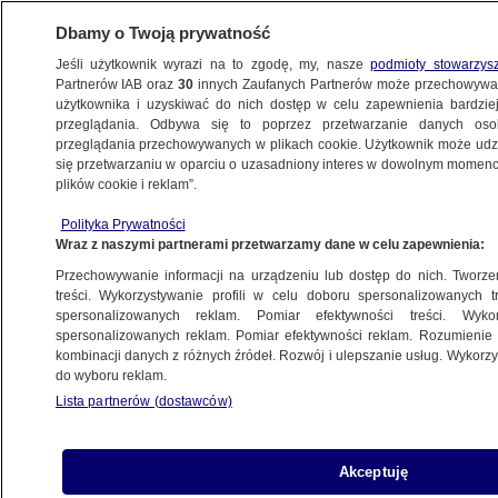
Dbamy o Twoją prywatność
Jeśli użytkownik wyrazi na to zgodę, my, nasze
podmioty stowarzys
Partnerów IAB oraz
30
innych Zaufanych Partnerów może przechowywa
BIZNES
użytkownika i uzyskiwać do nich dostęp w celu zapewnienia bardzi
przeglądania. Odbywa się to poprzez przetwarzanie danych os
przeglądania przechowywanych w plikach cookie. Użytkownik może udzie
TURYSTYKA
się przetwarzaniu w oparciu o uzasadniony interes w dowolnym momencie
plików cookie i reklam”.
Koszty wzrosną o 100 miliardów dolarów.
Polityka Prywatności
Rachunek zapłacą podróżni
Wraz z naszymi partnerami przetwarzamy dane w celu zapewnienia:
Przechowywanie informacji na urządzeniu lub dostęp do nich. Tworzeni
Oprac.
Wiktor Knowski
treści. Wykorzystywanie profili w celu doboru spersonalizowanych tr
spersonalizowanych reklam. Pomiar efektywności treści. Wyko
8.06.2026, 13:36
spersonalizowanych reklam. Pomiar efektywności reklam. Rozumienie o
kombinacji danych z różnych źródeł. Rozwój i ulepszanie usług. Wykor
do wyboru reklam.
Posłuchaj artykułu
Czyta lektor AI
Lista partnerów (dostawców)
Akceptuję