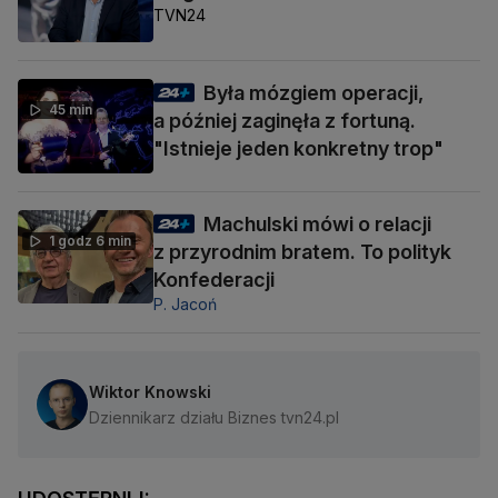
TVN24
Była mózgiem operacji,
45 min
a później zaginęła z fortuną.
"Istnieje jeden konkretny trop"
Machulski mówi o relacji
1 godz 6 min
z przyrodnim bratem. To polityk
Konfederacji
P. Jacoń
Wiktor Knowski
Dziennikarz działu Biznes tvn24.pl