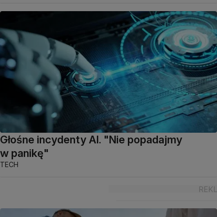
Głośne incydenty AI. "Nie popadajmy
w panikę"
TECH