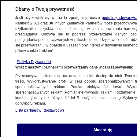
Dbamy o Twoją prywatność
Jeśli użytkownik wyrazi na to zgodę, my, nasze
podmioty stowarzys
Partnerów IAB oraz
30
innych Zaufanych Partnerów może przechowywa
BIZNES
użytkownika i uzyskiwać do nich dostęp w celu zapewnienia bardzi
przeglądania. Odbywa się to poprzez przetwarzanie danych os
przeglądania przechowywanych w plikach cookie. Użytkownik może udzie
TECH
się przetwarzaniu w oparciu o uzasadniony interes w dowolnym momencie
plików cookie i reklam”.
"Ryzyko szybko się mnoży". Unia
Polityka Prywatności
Europejska pracuje nad nowymi
Wraz z naszymi partnerami przetwarzamy dane w celu zapewnienia:
przepisami o mediach społecznościowych
Przechowywanie informacji na urządzeniu lub dostęp do nich. Tworzeni
treści. Wykorzystywanie profili w celu doboru spersonalizowanych tr
12.05.2026, 18:19
spersonalizowanych reklam. Pomiar efektywności treści. Wyko
spersonalizowanych reklam. Pomiar efektywności reklam. Rozumienie o
kombinacji danych z różnych źródeł. Rozwój i ulepszanie usług. Wykor
Posłuchaj artykułu
do wyboru reklam.
Czyta lektor AI
Lista partnerów (dostawców)
Akceptuję