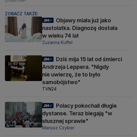
Źródło: PAP
ZOBACZ TAKŻE:
Objawy miała już jako
nastolatka. Diagnozę dostała
w wieku 74 lat
Zuzanna Kuffel
Dziś mija 15 lat od śmierci
57 min
Andrzeja Leppera. "Nigdy
nie uwierzę, że to było
samobójstwo"
TVN24
Polacy pokochali długie
dystanse. Teraz biegają "w
słusznej sprawie"
Mariusz Czykier