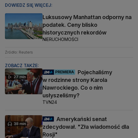
DOWIEDZ SIĘ WIĘCEJ:
Luksusowy Manhattan odporny na
podatek. Ceny blisko
historycznych rekordów
NIERUCHOMOŚCI
Źródło: Reuters
ZOBACZ TAKŻE:
Pojechaliśmy
PREMIERA
27 min
w rodzinne strony Karola
Nawrockiego. Co o nim
usłyszeliśmy?
TVN24
Amerykański senat
38 min
zdecydował. "Zła wiadomość dla
Rosji"