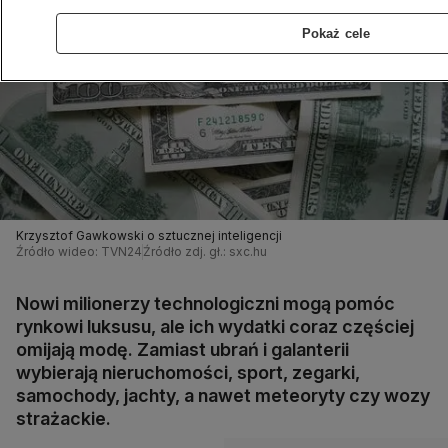
Pokaż cele
Krzysztof Gawkowski o sztucznej inteligencji
Źródło wideo: TVN24
Źródło zdj. gł.: sxc.hu
Nowi milionerzy technologiczni mogą pomóc
rynkowi luksusu, ale ich wydatki coraz częściej
omijają modę. Zamiast ubrań i galanterii
wybierają nieruchomości, sport, zegarki,
samochody, jachty, a nawet meteoryty czy wozy
strażackie.