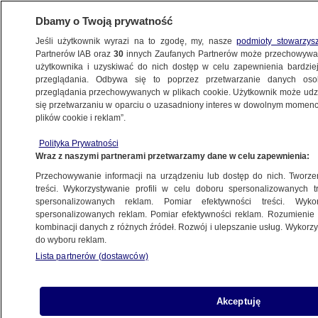
Dbamy o Twoją prywatność
Jeśli użytkownik wyrazi na to zgodę, my, nasze
podmioty stowarzys
Partnerów IAB oraz
30
innych Zaufanych Partnerów może przechowywa
BIZNES
użytkownika i uzyskiwać do nich dostęp w celu zapewnienia bardzi
przeglądania. Odbywa się to poprzez przetwarzanie danych os
przeglądania przechowywanych w plikach cookie. Użytkownik może udzie
TECH
się przetwarzaniu w oparciu o uzasadniony interes w dowolnym momencie
plików cookie i reklam”.
Moda przegrywa z nieruchomościami
Polityka Prywatności
i jachtami. Nowi milionerzy mają inne
Wraz z naszymi partnerami przetwarzamy dane w celu zapewnienia:
priorytety
Przechowywanie informacji na urządzeniu lub dostęp do nich. Tworzeni
treści. Wykorzystywanie profili w celu doboru spersonalizowanych tr
spersonalizowanych reklam. Pomiar efektywności treści. Wyko
Oprac.
Jan Sowa
spersonalizowanych reklam. Pomiar efektywności reklam. Rozumienie o
8.07.2026, 19:07
kombinacji danych z różnych źródeł. Rozwój i ulepszanie usług. Wykor
do wyboru reklam.
Lista partnerów (dostawców)
Posłuchaj artykułu
Czyta lektor AI
Akceptuję