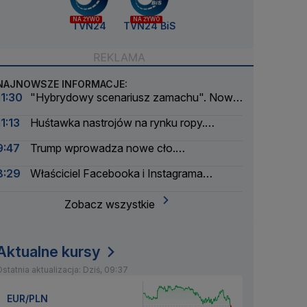
NA ŻYWO
NA ŻYWO
TVN24
TVN24 BiS
NAJNOWSZE INFORMACJE:
11:30
"Hybrydowy scenariusz zamachu". Nowe
informacje w sprawie drona na lotnisku
11:13
Huśtawka nastrojów na rynku ropy.
Inwestorzy śledzą plany Teheranu
9:47
Trump wprowadza nowe cło.
Rozporządzenie podpisane
8:29
Właściciel Facebooka i Instagrama
ukarany. Musi zapłacić ogromną kwotę
Zobacz wszystkie
Aktualne kursy
statnia aktualizacja: Dziś, 09:37
EUR/PLN