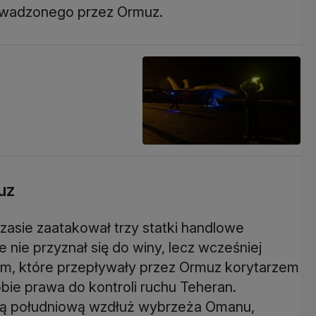
owadzonego przez Ormuz.
uz
asie zaatakował trzy statki handlowe
ie nie przyznał się do winy, lecz wcześniej
kom, które przepływały przez Ormuz korytarzem
bie prawa do kontroli ruchu Teheran.
asą południową wzdłuż wybrzeża Omanu,