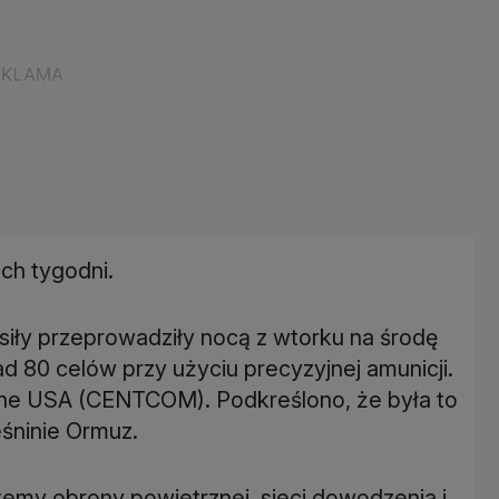
óch tygodni.
siły przeprowadziły nocą z wtorku na środę
ad 80 celów przy użyciu precyzyjnej amunicji.
ne USA (CENTCOM). Podkreślono, że była to
eśninie Ormuz.
temy obrony powietrznej, sieci dowodzenia i