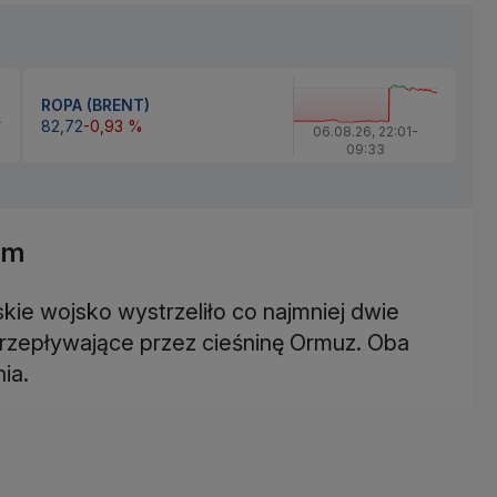
ROPA (BRENT)
82,72
-0,93 %
06.08.26
,
22:01
-
09:33
em
skie wojsko wystrzeliło co najmniej dwie
i przepływające przez cieśninę Ormuz. Oba
ia.