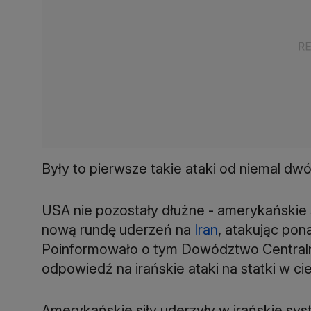
Były to pierwsze takie ataki od niemal dw
USA nie pozostały dłużne - amerykańskie 
nową rundę uderzeń na
Iran
, atakując pon
Poinformowało o tym Dowództwo Central
odpowiedź na irańskie ataki na statki w ci
Amerykańskie siły uderzyły w irańskie sys