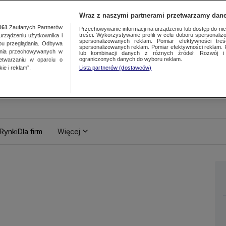
Wraz z naszymi partnerami przetwarzamy dane
161
Zaufanych Partnerów
Przechowywanie informacji na urządzeniu lub dostęp do nich.
treści. Wykorzystywanie profili w celu doboru spersonalizo
ządzeniu użytkownika i
spersonalizowanych reklam. Pomiar efektywności treś
bu przeglądania. Odbywa
spersonalizowanych reklam. Pomiar efektywności reklam. 
ania przechowywanych w
lub kombinacji danych z różnych źródeł. Rozwój i 
ograniczonych danych do wyboru reklam.
zetwarzaniu w oparciu o
ie i reklam”.
Lista partnerów (dostawców)
Rynki
Dla firm
Więcej