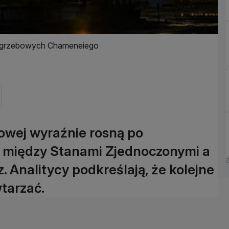
h pogrzebowych Chameneiego
towej wyraźnie rosną po
a między Stanami Zjednoczonymi a
. Analitycy podkreślają, że kolejne
tarzać.