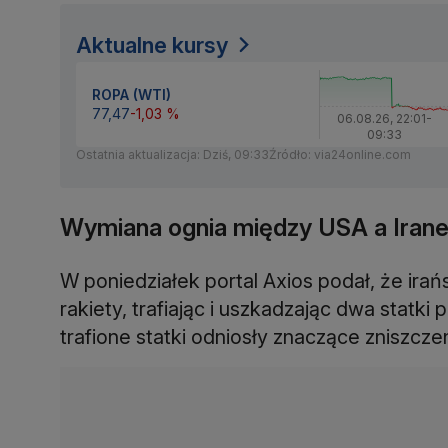
Aktualne kursy
ROPA (WTI)
77,47
-1,03 %
06.08.26
,
22:01
-
09:33
Ostatnia aktualizacja: Dziś, 09:33
Źródło: via24online.com
Wymiana ognia między USA a Iran
W poniedziałek portal Axios podał, że irań
rakiety, trafiając i uszkadzając dwa statk
trafione statki odniosły znaczące zniszczen