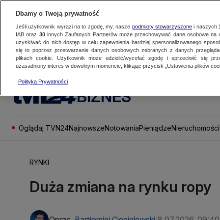
Dbamy o Twoją prywatność
Jeśli użytkownik wyrazi na to zgodę, my, nasze
podmioty stowarzyszone
i naszych
IAB oraz
30
innych Zaufanych Partnerów może przechowywać dane osobowe na ur
uzyskiwać do nich dostęp w celu zapewnienia bardziej spersonalizowanego sposo
się to poprzez przetwarzanie danych osobowych zebranych z danych przegląd
plikach cookie. Użytkownik może udzielić/wycofać zgodę i sprzeciwić się pr
uzasadniony interes w dowolnym momencie, klikając przycisk „Ustawienia plików cook
Polityka Prywatności
BIZNES
Oglądaj TVN24
Najnowsze
Notowania
Pieniądze
Nieruchomości
RYNKI
Duża zmiana na rynku ropy
Oprac.
Bartłomiej Ciepielewski
8.07.2026, 09:40
|