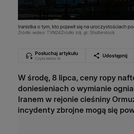
Iranistka o tym, kto pojawił się na uroczystościac
Źródło wideo: TVN24
Źródło zdj. gł.: Shutterstock
Posłuchaj artykułu
Udostępnij
Czyta lektor AI
W środę, 8 lipca, ceny ropy naf
doniesieniach o wymianie ogni
Iranem w rejonie cieśniny Ormuz
incydenty zbrojne mogą się pow