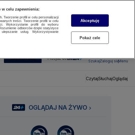
 w celu zapewnienia:
 Tworzenie profili w celu personalizacji
Akceptuję
wanych treści. Tworzenie profili w celu
ci. Wykorzystanie profili do wyboru
Rozumienie odbiorców dzięki statystyce
ulepszanie usług. Wykorzystywanie
Pokaż cele
SUBSKRYBUJ
Przejdź do
Szukaj
Zaloguj się
Menu
Czytaj
Słuchaj
Oglądaj
OGLĄDAJ NA ŻYWO