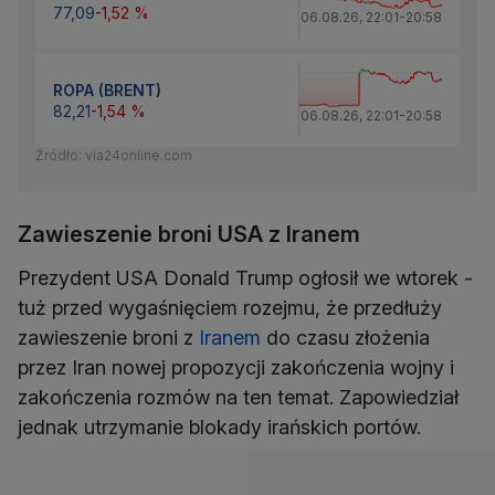
77,09
-1,52 %
06.08.26
,
22:01
-
20:58
ROPA (BRENT)
82,21
-1,54 %
06.08.26
,
22:01
-
20:58
Źródło: via24online.com
Zawieszenie broni USA z Iranem
Prezydent USA Donald Trump ogłosił we wtorek -
tuż przed wygaśnięciem rozejmu, że przedłuży
zawieszenie broni z
Iranem
do czasu złożenia
przez Iran nowej propozycji zakończenia wojny i
zakończenia rozmów na ten temat. Zapowiedział
jednak utrzymanie blokady irańskich portów.