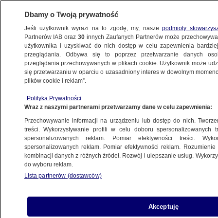
Dbamy o Twoją prywatność
Jeśli użytkownik wyrazi na to zgodę, my, nasze
podmioty stowarzys
Partnerów IAB oraz
30
innych Zaufanych Partnerów może przechowywa
BIZNES
użytkownika i uzyskiwać do nich dostęp w celu zapewnienia bardzi
przeglądania. Odbywa się to poprzez przetwarzanie danych os
przeglądania przechowywanych w plikach cookie. Użytkownik może udzie
RYNKI
się przetwarzaniu w oparciu o uzasadniony interes w dowolnym momencie
plików cookie i reklam”.
Czwarta taka sesja z rzędu. "To
Polityka Prywatności
oczywiste"
Wraz z naszymi partnerami przetwarzamy dane w celu zapewnienia:
Przechowywanie informacji na urządzeniu lub dostęp do nich. Tworzeni
Oprac.
Wiktor Knowski
treści. Wykorzystywanie profili w celu doboru spersonalizowanych tr
spersonalizowanych reklam. Pomiar efektywności treści. Wyko
23.04.2026, 09:22
spersonalizowanych reklam. Pomiar efektywności reklam. Rozumienie o
kombinacji danych z różnych źródeł. Rozwój i ulepszanie usług. Wykor
do wyboru reklam.
Posłuchaj artykułu
Czyta lektor AI
Lista partnerów (dostawców)
Akceptuję