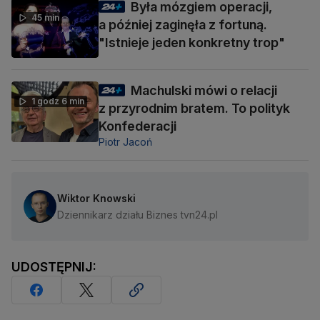
Była mózgiem operacji,
45 min
a później zaginęła z fortuną.
"Istnieje jeden konkretny trop"
Machulski mówi o relacji
1 godz 6 min
z przyrodnim bratem. To polityk
Konfederacji
Piotr Jacoń
Wiktor Knowski
Dziennikarz działu Biznes tvn24.pl
UDOSTĘPNIJ: