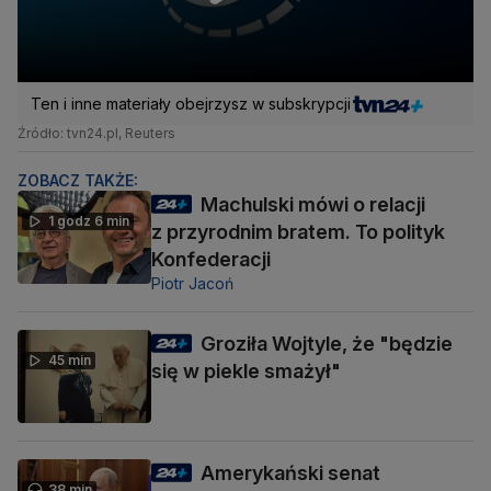
Ten i inne materiały obejrzysz w subskrypcji
Źródło: tvn24.pl, Reuters
ZOBACZ TAKŻE:
Machulski mówi o relacji
1 godz 6 min
z przyrodnim bratem. To polityk
Konfederacji
Piotr Jacoń
Groziła Wojtyle, że "będzie
45 min
się w piekle smażył"
Amerykański senat
38 min