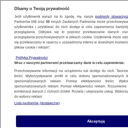
Dbamy o Twoją prywatność
Jeśli użytkownik wyrazi na to zgodę, my, nasze
podmioty stowarzys
Partnerów IAB oraz
30
innych Zaufanych Partnerów może przechowywa
BIZNES
użytkownika i uzyskiwać do nich dostęp w celu zapewnienia bardzi
przeglądania. Odbywa się to poprzez przetwarzanie danych os
przeglądania przechowywanych w plikach cookie. Użytkownik może udzie
RYNKI
się przetwarzaniu w oparciu o uzasadniony interes w dowolnym momencie
plików cookie i reklam”.
Bitcoin zwyżkuje. Nowe prawo
Polityka Prywatności
na horyzoncie
Wraz z naszymi partnerami przetwarzamy dane w celu zapewnienia:
Przechowywanie informacji na urządzeniu lub dostęp do nich. Tworzeni
Oprac.
Alicja Skiba
treści. Wykorzystywanie profili w celu doboru spersonalizowanych tr
spersonalizowanych reklam. Pomiar efektywności treści. Wyko
5.05.2026, 13:22
spersonalizowanych reklam. Pomiar efektywności reklam. Rozumienie o
kombinacji danych z różnych źródeł. Rozwój i ulepszanie usług. Wykor
do wyboru reklam.
Posłuchaj artykułu
Czyta lektor AI
Lista partnerów (dostawców)
Akceptuję