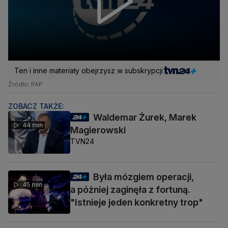
Ten i inne materiały obejrzysz w subskrypcji
Źródło: PAP
ZOBACZ TAKŻE:
Waldemar Żurek, Marek
44 min
Magierowski
TVN24
Była mózgiem operacji,
45 min
a później zaginęła z fortuną.
"Istnieje jeden konkretny trop"