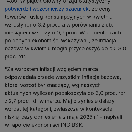
14.00. W piątek Główny Urząd Statystyczny
potwierdził wcześniejszy szacunek
, że ceny
towarów i usług konsumpcyjnych w kwietniu
wzrosły rdr o 3,2 proc., a w porównaniu z ub.
miesiącem wzrosły o 0,6 proc. W komentarzach
po danych ekonomiści wskazywali, że inflacja
bazowa w kwietniu mogła przyspieszyć do ok. 3,0
proc. rdr.
"Za wzrostem inflacji względem marca
odpowiadała przede wszystkim inflacja bazowa,
której wzrost był znaczący, wg naszych
aktualnych wyliczeń podskoczyła do 3,0 proc. rdr
z 2,7 proc. rdr w marcu. Maj przyniesie dalszy
wzrost tej kategorii, zwłaszcza w kontekście
niskiej bazy odniesienia z maja 2025 r." - napisali
w raporcie ekonomiści ING BSK.