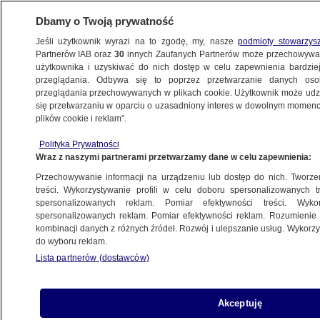
Dbamy o Twoją prywatność
Jeśli użytkownik wyrazi na to zgodę, my, nasze
podmioty stowarzys
Partnerów IAB oraz
30
innych Zaufanych Partnerów może przechowywa
BIZNES
użytkownika i uzyskiwać do nich dostęp w celu zapewnienia bardzi
przeglądania. Odbywa się to poprzez przetwarzanie danych os
przeglądania przechowywanych w plikach cookie. Użytkownik może udzie
RYNKI
się przetwarzaniu w oparciu o uzasadniony interes w dowolnym momencie
plików cookie i reklam”.
Dane z polskiej gospodarki i wyniki
Polityka Prywatności
najdroższej firmy świata. Taki będzie
Wraz z naszymi partnerami przetwarzamy dane w celu zapewnienia:
tydzień na rynkach
Przechowywanie informacji na urządzeniu lub dostęp do nich. Tworzeni
treści. Wykorzystywanie profili w celu doboru spersonalizowanych tr
spersonalizowanych reklam. Pomiar efektywności treści. Wyko
Oprac.
Wiktor Knowski
spersonalizowanych reklam. Pomiar efektywności reklam. Rozumienie o
18.05.2026, 07:12
kombinacji danych z różnych źródeł. Rozwój i ulepszanie usług. Wykor
do wyboru reklam.
Lista partnerów (dostawców)
Posłuchaj artykułu
Czyta lektor AI
Akceptuję