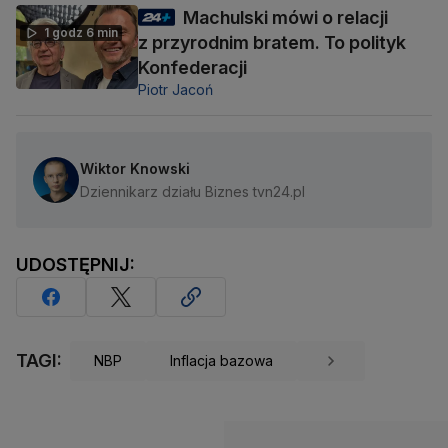
Machulski mówi o relacji
1 godz 6 min
z przyrodnim bratem. To polityk
Konfederacji
Piotr Jacoń
Wiktor Knowski
Dziennikarz działu Biznes tvn24.pl
UDOSTĘPNIJ:
TAGI:
NBP
Inflacja bazowa