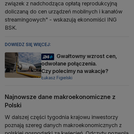
związek z nadchodząca opłatą reprodukcyjną
doliczaną do cen urządzeń mobilnych i kanałów
streamingowych" - wskazują ekonomiści ING
BSK.
DOWIEDZ SIĘ WIĘCEJ:
Gwałtowny wzrost cen,
odwołane połączenia.
Czy polecimy na wakacje?
Łukasz Figielski
Najnowsze dane makroekonomiczne z
Polski
W dalszej części tygodnia krajowu inwestorzy
poznają szereg danych makroekonomicznych z
polskiej gospodarki za kwiecień. Odczyty pozwolą