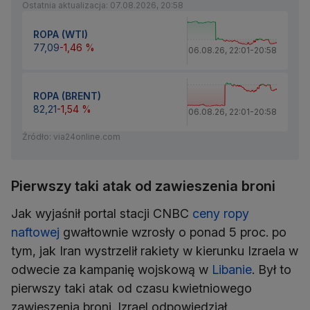
Ostatnia aktualizacja: 07.08.2026, 20:58
ROPA (WTI)
77,09
-1,46 %
06.08.26
,
22:01
-
20:58
ROPA (BRENT)
82,21
-1,54 %
06.08.26
,
22:01
-
20:58
Źródło: via24online.com
Pierwszy taki atak od zawieszenia broni
Jak wyjaśnił portal stacji CNBC
ceny ropy
naftowej
gwałtownie wzrosły o ponad 5 proc. po
tym, jak Iran wystrzelił rakiety w kierunku Izraela w
odwecie za kampanię wojskową w
Libanie
. Był to
pierwszy taki atak od czasu kwietniowego
zawieszenia broni. Izrael odpowiedział,