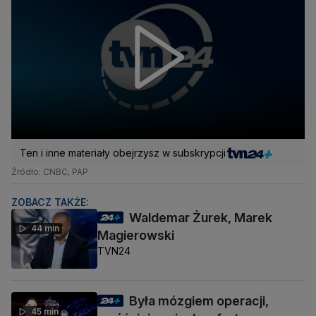
Ten i inne materiały obejrzysz w subskrypcji
Źródło: CNBC, PAP
ZOBACZ TAKŻE:
Waldemar Żurek, Marek
44 min
Magierowski
TVN24
Była mózgiem operacji,
45 min