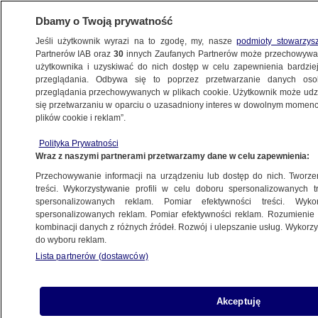
Dbamy o Twoją prywatność
Jeśli użytkownik wyrazi na to zgodę, my, nasze
podmioty stowarzys
Partnerów IAB oraz
30
innych Zaufanych Partnerów może przechowywa
BIZNES
użytkownika i uzyskiwać do nich dostęp w celu zapewnienia bardzi
przeglądania. Odbywa się to poprzez przetwarzanie danych os
przeglądania przechowywanych w plikach cookie. Użytkownik może udzie
RYNKI
się przetwarzaniu w oparciu o uzasadniony interes w dowolnym momencie
plików cookie i reklam”.
Gwałtowny zwrot na rynku ropy
Polityka Prywatności
Wraz z naszymi partnerami przetwarzamy dane w celu zapewnienia:
Oprac.
Paulina Karpińska
Przechowywanie informacji na urządzeniu lub dostęp do nich. Tworzeni
8.06.2026, 15:58
treści. Wykorzystywanie profili w celu doboru spersonalizowanych tr
spersonalizowanych reklam. Pomiar efektywności treści. Wyko
spersonalizowanych reklam. Pomiar efektywności reklam. Rozumienie o
Posłuchaj artykułu
kombinacji danych z różnych źródeł. Rozwój i ulepszanie usług. Wykor
Czyta lektor AI
do wyboru reklam.
Lista partnerów (dostawców)
Akceptuję