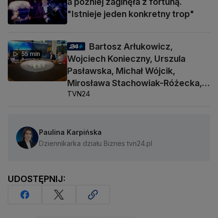
a później zaginęła z fortuną.
"Istnieje jeden konkretny trop"
Bartosz Arłukowicz,
55 min
Wojciech Konieczny, Urszula
Pasławska, Michał Wójcik,
Mirosława Stachowiak-Różecka,
TVN24
Barbara Socha
Paulina Karpińska
Dziennikarka działu Biznes tvn24.pl
UDOSTĘPNIJ: