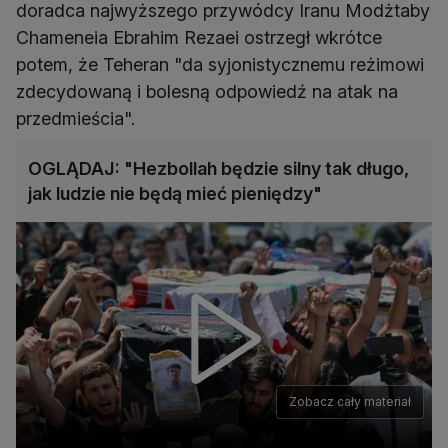
doradca najwyższego przywódcy Iranu Modżtaby
Chameneia Ebrahim Rezaei ostrzegł wkrótce
potem, że Teheran "da syjonistycznemu reżimowi
zdecydowaną i bolesną odpowiedź na atak na
przedmieścia".
OGLĄDAJ: "Hezbollah będzie silny tak długo,
jak ludzie nie będą mieć pieniędzy"
Zobacz cały materiał