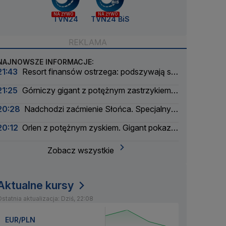
NA ŻYWO
NA ŻYWO
TVN24
TVN24 BiS
NAJNOWSZE INFORMACJE:
21:43
Resort finansów ostrzega: podszywają się
pod skarbówkę
21:25
Górniczy gigant z potężnym zastrzykiem
finansowym. "Może ustabilizować sytuację"
20:28
Nadchodzi zaćmienie Słońca. Specjalny
zespół oceni zagrożenie
20:12
Orlen z potężnym zyskiem. Gigant pokazał
wyniki
Zobacz wszystkie
Aktualne kursy
statnia aktualizacja: Dziś, 22:08
EUR/PLN