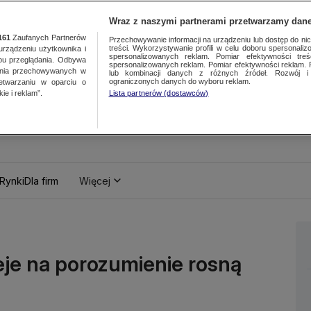
Wraz z naszymi partnerami przetwarzamy dane
161
Zaufanych Partnerów
Przechowywanie informacji na urządzeniu lub dostęp do nich.
treści. Wykorzystywanie profili w celu doboru spersonalizo
ządzeniu użytkownika i
spersonalizowanych reklam. Pomiar efektywności treś
bu przeglądania. Odbywa
spersonalizowanych reklam. Pomiar efektywności reklam. 
ania przechowywanych w
lub kombinacji danych z różnych źródeł. Rozwój i 
ograniczonych danych do wyboru reklam.
zetwarzaniu w oparciu o
ie i reklam”.
Lista partnerów (dostawców)
Rynki
Dla firm
Więcej
eje na porozumienie rosną