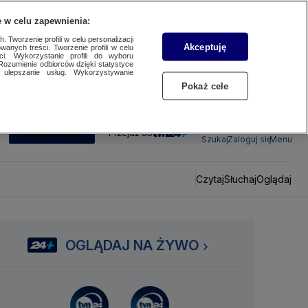
 w celu zapewnienia:
 Tworzenie profili w celu personalizacji
Akceptuję
wanych treści. Tworzenie profili w celu
ci. Wykorzystanie profili do wyboru
Rozumienie odbiorców dzięki statystyce
ulepszanie usług. Wykorzystywanie
Pokaż cele
SUBSKRYBUJ
Przejdź do
Szukaj
Zaloguj się
Menu
Czytaj
Słuchaj
Oglądaj
OGLĄDAJ NA ŻYWO