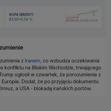
ROPA (BRENT)
83,50
+5,04 %
05.08.26
,
22:00
-
21:03
zumienie
ozumienia z
Iranem
, co wzbudza oczekiwania
 konfliktu na Bliskim Wschodzie, trwającego
Trump ogłosił w czwartek, że porozumienie z
Europie. Dodał, że po przyjęciu dokumentu
 Ormuz, a USA - blokadę irańskich portów.