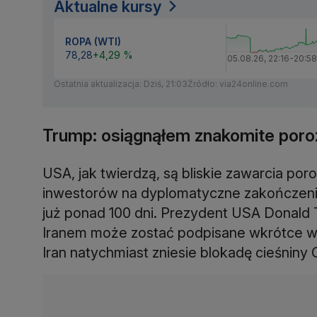
Aktualne kursy
ROPA (WTI)
78,28
+4,29 %
05.08.26
,
22:16
-
20:58
Ostatnia aktualizacja: Dziś, 21:03
Źródło: via24online.com
Trump: osiągnąłem znakomite poro
USA, jak twierdzą, są bliskie zawarcia por
inwestorów na dyplomatyczne zakończenie
już ponad 100 dni. Prezydent USA Donald 
Iranem może zostać podpisane wkrótce w 
Iran natychmiast zniesie blokadę cieśniny