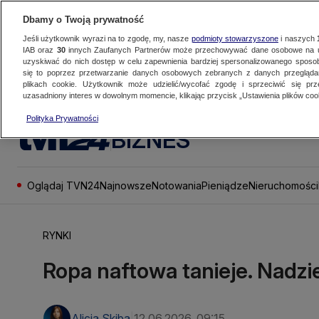
Dbamy o Twoją prywatność
Jeśli użytkownik wyrazi na to zgodę, my, nasze
podmioty stowarzyszone
i naszych
IAB oraz
30
innych Zaufanych Partnerów może przechowywać dane osobowe na ur
uzyskiwać do nich dostęp w celu zapewnienia bardziej spersonalizowanego sposo
się to poprzez przetwarzanie danych osobowych zebranych z danych przegląd
plikach cookie. Użytkownik może udzielić/wycofać zgodę i sprzeciwić się pr
uzasadniony interes w dowolnym momencie, klikając przycisk „Ustawienia plików cook
Polityka Prywatności
BIZNES
Oglądaj TVN24
Najnowsze
Notowania
Pieniądze
Nieruchomości
RYNKI
Ropa naftowa tanieje. Nadzi
Alicja Skiba
12.06.2026, 09:15
|